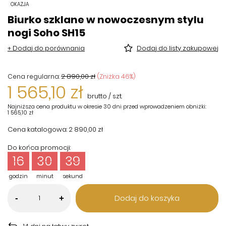
OKAZJA
Biurko szklane w nowoczesnym stylu
nogi Soho SH15
+ Dodaj do porównania
Dodaj do listy zakupowej
2 890,00 zł
(Zniżka
46
%)
Cena regularna:
1 565,10 zł
brutto
/
szt.
Najniższa cena produktu w okresie 30 dni przed wprowadzeniem obniżki:
1 565,10 zł
Cena katalogowa:
2 890,00 zł
Do końca promocji:
16
30
39
godzin
minut
sekund
Dodaj do koszyka
-
+