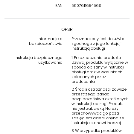
Biurko Soho SH15 jest dostarczane w dwóch osobnych
EAN
5907611654569
paczkach, co ułatwia transport i przenoszenie we wskazane
miejsce. Montaż jest całkowity, a dołączona instrukcja pozwala
na szybkie i bezproblemowe złożenie mebla. To sprawia, że
nawet osoby mniej doświadczone w montażu mebli poradzą
GPSR
sobie bez trudu, ciesząc się w pełni funkcjonalnym biurkiem.
Informacje o
Przeznaczony jest do użytku
bezpieczeństwie
zgodnego z jego funkcją i
instrukcją obsługi.
Instrukcja bezpiecznego
1. Przeznaczenie produktu:
użytkowania
Używaj produktu wyłącznie w
sposób opisany w instrukcji
obsługi oraz w warunkach
zalecanych przez
producenta.
2. Środki ostrożności: zawsze
przestrzegaj zasad
bezpieczeństwa określonych
w instrukcji obsługi. Produkt
nie jest zabawką. Należy
przechowywać go poza
zasięgiem dzieci, chyba że
instrukcja stanowi inaczej.
3. W przypadku produktów