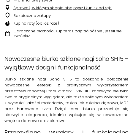
14
dni na łatwy zwrot
Sprawdź, w którym sklepie obejrzysz i kupisz od ręki
Bezpieczne zakupy
Kup na raty (
oblicz ratę
)
Odroczone płatności
. Kup teraz, zapłać później, jeżeli nie
zwrócisz
Nowoczesne biurko szklane nogi Soho SH15 –
wyjątkowy design i funkcjonalność
Biurko szklane nogi Soho SH15
to doskonałe połączenie
nowoczesnej estetyki z praktycznym wykorzystaniem
przestrzeni roboczej. Produkt marki
LIVIN HILL
zachwyca nie tylko
swoim oryginalnym wyglądem, ale także solidnym wykonaniem
z wysokiej jakości materiałów, takich jak okleina dębowa, MDF
oraz hartowane szkło. Dzięki temu biurko prezentuje się
niezwykle elegancko, idealnie wpisując się w nowoczesne
wnętrza domowe oraz biurowe.
Przemyślane wymiary i funkcjonalne