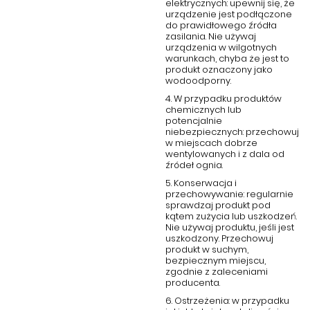
elektrycznych: upewnij się, że
urządzenie jest podłączone
do prawidłowego źródła
zasilania. Nie używaj
urządzenia w wilgotnych
warunkach, chyba że jest to
produkt oznaczony jako
wodoodporny.
4. W przypadku produktów
chemicznych lub
potencjalnie
niebezpiecznych: przechowuj
w miejscach dobrze
wentylowanych i z dala od
źródeł ognia.
5. Konserwacja i
przechowywanie: regularnie
sprawdzaj produkt pod
kątem zużycia lub uszkodzeń.
Nie używaj produktu, jeśli jest
uszkodzony. Przechowuj
produkt w suchym,
bezpiecznym miejscu,
zgodnie z zaleceniami
producenta.
6. Ostrzeżenia: w przypadku