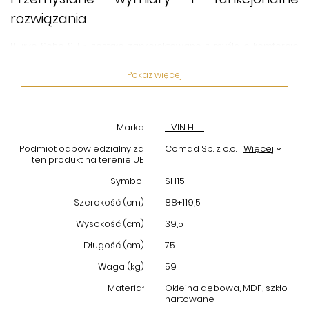
rozwiązania
Biurko Soho SH15 zostało zaprojektowane z myślą o komforcie
użytkownika. Jego wymiary (szerokość 88+119,5 cm, głębokość
39,5 cm, wysokość 75 cm) zapewniają odpowiednią
Pokaż więcej
powierzchnię roboczą, nawet dla osób korzystających z
większych monitorów czy licznych dokumentów. Warto
podkreślić obecność dwóch praktycznych szuflad, które
Marka
LIVIN HILL
pozwalają na przechowywanie najpotrzebniejszych akcesoriów
biurowych, zachowując porządek na blacie.
Podmiot odpowiedzialny za
Comad Sp. z o.o.
Więcej
ten produkt na terenie UE
Innowacyjny system przesuwania i soft
Symbol
SH15
close
Szerokość (cm)
88+119,5
Jednym z wyróżników tego modelu jest możliwość przesuwania
Wysokość (cm)
39,5
nadstawki, co daje dodatkową elastyczność aranżacyjną oraz
ułatwia organizację przestrzeni. Dodatkowo zastosowany
Długość (cm)
75
system soft close
gwarantuje ciche i delikatne zamykanie
Waga (kg)
59
szuflad, co wpływa na komfort pracy oraz trwałość mebla. Biurko
Soho SH15 to harmonijne połączenie designu i wygody, które
Materiał
Okleina dębowa, MDF, szkło
hartowane
docenią wymagający użytkownicy.