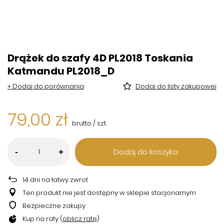
Drążek do szafy 4D PL2018 Toskania
Katmandu PL2018_D
+ Dodaj do porównania
Dodaj do listy zakupowej
79,00 zł
brutto
/
szt.
Dodaj do koszyka
-
+
14
dni na łatwy zwrot
Ten produkt nie jest dostępny w sklepie stacjonarnym
Bezpieczne zakupy
Kup na raty (
oblicz ratę
)