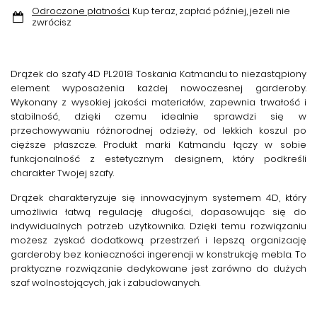
Odroczone płatności
. Kup teraz, zapłać później, jeżeli nie
zwrócisz
Drążek do szafy 4D PL2018 Toskania Katmandu
to niezastąpiony
element wyposażenia każdej nowoczesnej garderoby.
Wykonany z wysokiej jakości materiałów, zapewnia trwałość i
stabilność, dzięki czemu idealnie sprawdzi się w
przechowywaniu różnorodnej odzieży, od lekkich koszul po
cięższe płaszcze. Produkt marki
Katmandu
łączy w sobie
funkcjonalność z estetycznym designem, który podkreśli
charakter Twojej szafy.
Drążek charakteryzuje się innowacyjnym systemem 4D, który
umożliwia łatwą regulację długości, dopasowując się do
indywidualnych potrzeb użytkownika. Dzięki temu rozwiązaniu
możesz zyskać dodatkową przestrzeń i lepszą organizację
garderoby bez konieczności ingerencji w konstrukcję mebla. To
praktyczne rozwiązanie dedykowane jest zarówno do dużych
szaf wolnostojących, jak i zabudowanych.
Produkt posiada solidne mocowania, które gwarantują