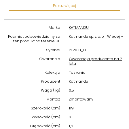
bezpieczne zawieszenie ubrań, a estetyczne wykończenie w
Pokaż więcej
stylu Toskania nadaje wnętrzu niepowtarzalny klimat.
Drążek do
szafy Katmandu
to również łatwy montaż, dzięki czemu
zamontujesz go szybko i bezproblemowo, nawet bez pomocy
specjalisty.
Marka
KATMANDU
Jeśli szukasz trwałego i funkcjonalnego rozwiązania do swojej
Podmiot odpowiedzialny za
Katmandu sp. z o. o.
Więcej
garderoby,
drążek do szafy 4D PL2018 Toskania Katmandu
to
ten produkt na terenie UE
wybór, który sprosta Twoim oczekiwaniom. Zainwestuj w wysoką
Symbol
PL2018_D
jakość i komfort codziennego użytkowania, ciesząc się
porządkiem oraz estetyką w swoim wnętrzu.
Gwarancja
Gwarancja producenta na 2
lata
Kolekcja
Toskania
Producent
Katmandu
Waga (kg)
0,5
Montaż
Zmontowany
Szerokość (cm)
119
Wysokość (cm)
3
Głębokość (cm)
1,6