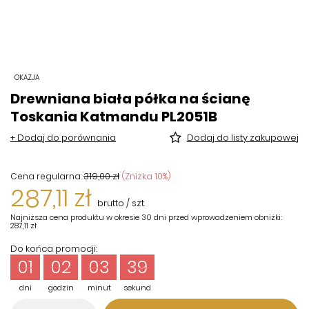
OKAZJA
Drewniana biała półka na ścianę
Toskania Katmandu PL2051B
+ Dodaj do porównania
Dodaj do listy zakupowej
319,00 zł
(Zniżka
10
%)
Cena regularna:
287,11 zł
brutto
/
szt.
Najniższa cena produktu w okresie 30 dni przed wprowadzeniem obniżki:
287,11 zł
Do końca promocji:
01
02
03
38
dni
godzin
minut
sekund