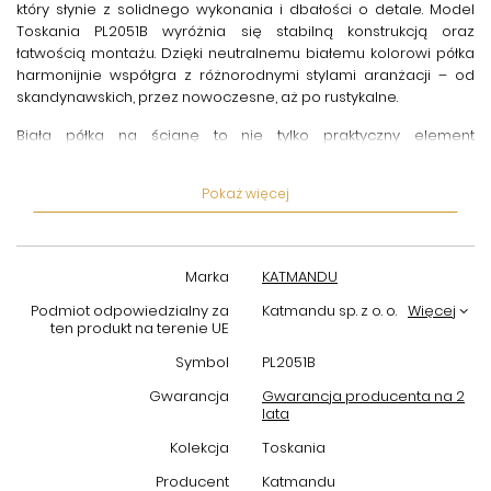
który słynie z solidnego wykonania i dbałości o detale. Model
Toskania PL2051B
wyróżnia się stabilną konstrukcją oraz
łatwością montażu. Dzięki neutralnemu białemu kolorowi półka
harmonijnie współgra z różnorodnymi stylami aranżacji – od
skandynawskich, przez nowoczesne, aż po rustykalne.
Biała półka
na ścianę to nie tylko praktyczny element
wyposażenia, ale również stylowy dodatek, który pozwoli
optycznie rozjaśnić przestrzeń i nadać jej lekkości. Dzięki
Pokaż więcej
solidnej strukturze drewnianej możesz mieć pewność, że
produkt posłuży przez długi czas, utrzymując estetyczny wygląd
nawet przy intensywnym użytkowaniu.
Marka
KATMANDU
Montując
drewnianą półkę Toskania Katmandu
, zyskujesz
wielofunkcyjne rozwiązanie do organizacji przestrzeni, które
Podmiot odpowiedzialny za
Katmandu sp. z o. o.
Więcej
podkreśli charakter Twojego wnętrza. To doskonały wybór dla
ten produkt na terenie UE
osób ceniących trwałość, estetykę i praktyczność w codziennym
Symbol
PL2051B
użytkowaniu. Zainwestuj w jakość i styl, wybierając półkę, która
łączy w sobie naturalne piękno drewna z uniwersalną bielą.
Gwarancja
Gwarancja producenta na 2
lata
Kolekcja
Toskania
Producent
Katmandu