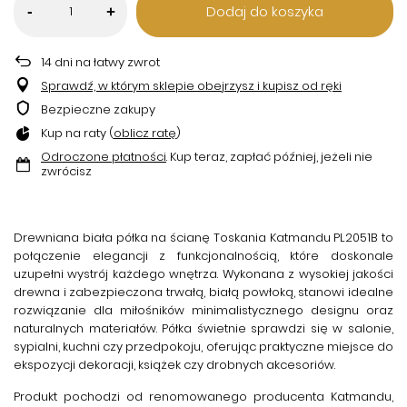
Dodaj do koszyka
-
+
14
dni na łatwy zwrot
Sprawdź, w którym sklepie obejrzysz i kupisz od ręki
Bezpieczne zakupy
Kup na raty (
oblicz ratę
)
Odroczone płatności
. Kup teraz, zapłać później, jeżeli nie
zwrócisz
Drewniana biała półka na ścianę Toskania Katmandu PL2051B
to
połączenie elegancji z funkcjonalnością, które doskonale
uzupełni wystrój każdego wnętrza. Wykonana z wysokiej jakości
drewna i zabezpieczona trwałą, białą powłoką, stanowi idealne
rozwiązanie dla miłośników minimalistycznego designu oraz
naturalnych materiałów. Półka świetnie sprawdzi się w salonie,
sypialni, kuchni czy przedpokoju, oferując praktyczne miejsce do
ekspozycji dekoracji, książek czy drobnych akcesoriów.
Produkt pochodzi od renomowanego producenta
Katmandu
,