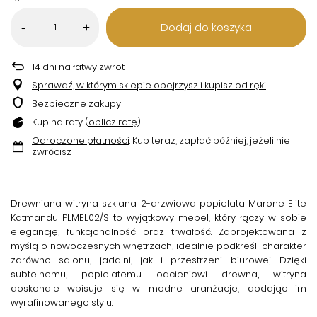
Dodaj do koszyka
-
+
14
dni na łatwy zwrot
Sprawdź, w którym sklepie obejrzysz i kupisz od ręki
Bezpieczne zakupy
Kup na raty (
oblicz ratę
)
Odroczone płatności
. Kup teraz, zapłać później, jeżeli nie
zwrócisz
Drewniana witryna szklana 2-drzwiowa popielata Marone Elite
Katmandu PLMEL02/S
to wyjątkowy mebel, który łączy w sobie
elegancję, funkcjonalność oraz trwałość. Zaprojektowana z
myślą o nowoczesnych wnętrzach, idealnie podkreśli charakter
zarówno salonu, jadalni, jak i przestrzeni biurowej. Dzięki
subtelnemu,
popielatemu odcieniowi drewna
, witryna
doskonale wpisuje się w modne aranżacje, dodając im
wyrafinowanego stylu.