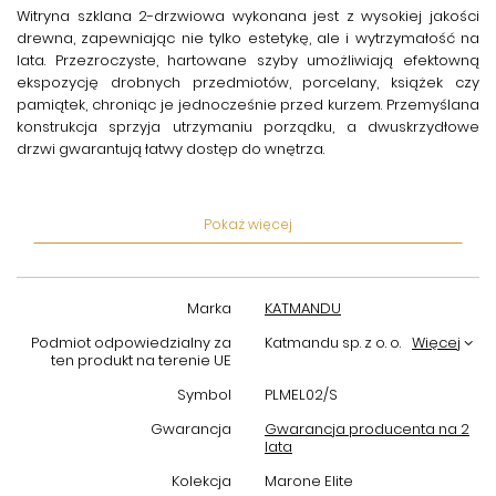
Witryna szklana 2-drzwiowa
wykonana jest z wysokiej jakości
drewna, zapewniając nie tylko estetykę, ale i wytrzymałość na
lata. Przezroczyste, hartowane szyby umożliwiają efektowną
ekspozycję drobnych przedmiotów, porcelany, książek czy
pamiątek, chroniąc je jednocześnie przed kurzem. Przemyślana
konstrukcja sprzyja utrzymaniu porządku, a dwuskrzydłowe
drzwi gwarantują łatwy dostęp do wnętrza.
Produkt marki
Katmandu
cechuje się starannym wykonaniem
oraz dbałością o detale. Solidne zawiasy i dobrze dopasowane
Pokaż więcej
fronty zapewniają płynne i ciche otwieranie drzwi, co podnosi
komfort codziennego użytkowania. Dzięki uniwersalnej
kolorystyce i minimalistycznemu designowi, witryna wpisuje się
zarówno w klasyczne, jak i nowoczesne style wnętrzarskie.
Marka
KATMANDU
Wybierając
drewnianą witrynę Marone Elite
, inwestujesz w
Podmiot odpowiedzialny za
Katmandu sp. z o. o.
Więcej
produkt, który stanowi doskonałe połączenie estetyki i
ten produkt na terenie UE
praktyczności. Idealna do przechowywania i prezentacji
Symbol
PLMEL02/S
najcenniejszych przedmiotów, stanie się ozdobą każdego
pomieszczenia, podnosząc jego funkcjonalność i prestiż. Spraw,
Gwarancja
Gwarancja producenta na 2
lata
aby Twoje wnętrze zyskało elegancki akcent dzięki tej stylowej
witrynie.
Kolekcja
Marone Elite