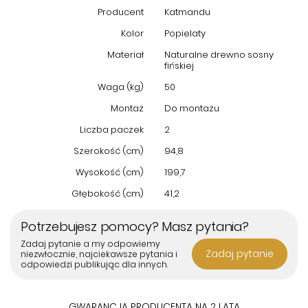
Producent
Katmandu
Kolor
Popielaty
Materiał
Naturalne drewno sosny
fińskiej
Waga (kg)
50
Montaż
Do montażu
Liczba paczek
2
Szerokość (cm)
94,8
Wysokość (cm)
199,7
Głębokość (cm)
41,2
Potrzebujesz pomocy? Masz pytania?
Zadaj pytanie a my odpowiemy
Zadaj pytanie
niezwłocznie, najciekawsze pytania i
odpowiedzi publikując dla innych.
GWARANCJA PRODUCENTA NA 2 LATA