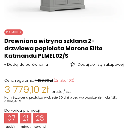
PROMOCJA
Drewniana witryna szklana 2-
drzwiowa popielata Marone Elite
Katmandu PLMEL02/S
+ Dodaj do porównania
Dodaj do listy zakupowej
4 199,00 zł
(Zniżka
10
%)
Cena regularna:
3 779,10 zł
brutto
/
szt.
Najniższa cena produktu w okresie 30 dni przed wprowadzeniem obniżki:
3 863,07 zł
Do końca promocji:
07
21
28
godzin
minut
sekund