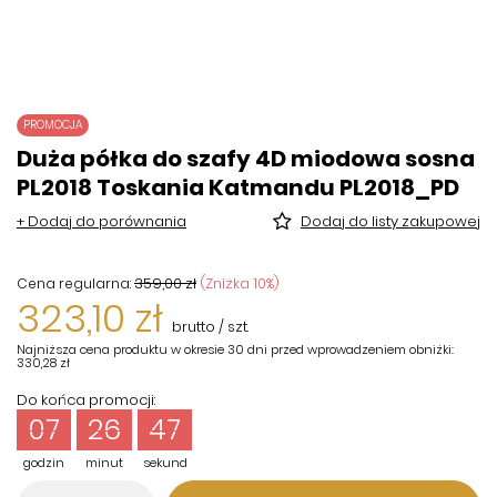
PROMOCJA
Duża półka do szafy 4D miodowa sosna
PL2018 Toskania Katmandu PL2018_PD
+ Dodaj do porównania
Dodaj do listy zakupowej
359,00 zł
(Zniżka
10
%)
Cena regularna:
323,10 zł
brutto
/
szt.
Najniższa cena produktu w okresie 30 dni przed wprowadzeniem obniżki:
330,28 zł
Do końca promocji:
07
26
47
godzin
minut
sekund