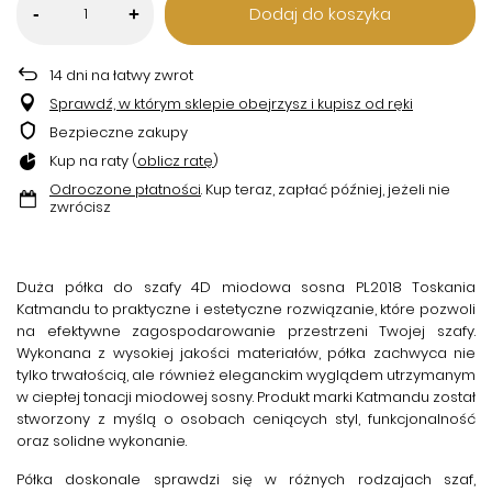
Dodaj do koszyka
-
+
14
dni na łatwy zwrot
Sprawdź, w którym sklepie obejrzysz i kupisz od ręki
Bezpieczne zakupy
Kup na raty (
oblicz ratę
)
Odroczone płatności
. Kup teraz, zapłać później, jeżeli nie
zwrócisz
Duża półka do szafy 4D miodowa sosna PL2018 Toskania
Katmandu
to praktyczne i estetyczne rozwiązanie, które pozwoli
na efektywne zagospodarowanie przestrzeni Twojej szafy.
Wykonana z wysokiej jakości materiałów, półka zachwyca nie
tylko trwałością, ale również eleganckim wyglądem utrzymanym
w ciepłej tonacji miodowej sosny. Produkt marki
Katmandu
został
stworzony z myślą o osobach ceniących styl, funkcjonalność
oraz solidne wykonanie.
Półka doskonale sprawdzi się w różnych rodzajach szaf,