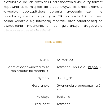
niezależnie od ich rozmiaru i przeznaczenia. Jej duży format
zapewnia dużo miejsca do przechowywania, dzięki czemu z
łatwością uporządkujesz ubrania, akcesoria czy inne
przedmioty codziennego użytku.
Półka do szafy 4D miodowa
sosna
wyróżnia się łatwością montażu oraz odpornością na
uszkodzenia mechaniczne, co gwarantuje długotrwałe
użytkowanie bez utraty estetyki.
Dzięki naturalnemu, ciepłemu kolorowi miodowej sosny, półka
Pokaż więcej
wniesie do wnętrza przytulny i harmonijny charakter. Produkty z
serii Toskania są cenione za uniwersalny design, który z
powodzeniem wpasuje się w różne style aranżacji – od
klasycznych po nowoczesne. Możesz więc mieć pewność, że ta
Marka
KATMANDU
duża półka nie tylko zwiększy funkcjonalność Twojej szafy, ale
również podkreśli jej estetykę.
Podmiot odpowiedzialny za
Katmandu sp. z o. o.
Więcej
ten produkt na terenie UE
Wybierając
półkę do szafy Katmandu PL2018
, inwestujesz w
Symbol
PL2018_PD
produkt, który łączy w sobie solidność wykonania, wysoką jakość
oraz atrakcyjny wygląd. To propozycja dla osób, które chcą
Gwarancja
Gwarancja producenta na 2
lata
praktycznie zorganizować swoją przestrzeń, nie rezygnując
przy tym z elegancji i stylu. Spraw, aby Twoja szafa zyskała nowe
Kolekcja
Toskania
życie dzięki tej wyjątkowej półce!
Producent
Katmandu