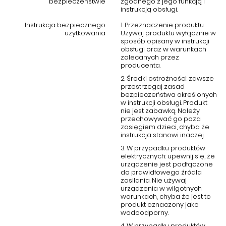
wnętrza, dodając mu charakteru i klasy. Wybierz fotel LIVIN HILL i
bezpieczeństwie
zgodnego z jego funkcją i
instrukcją obsługi.
ciesz się niepowtarzalnym komfortem na co dzień.
Instrukcja bezpiecznego
1. Przeznaczenie produktu:
użytkowania
Używaj produktu wyłącznie w
sposób opisany w instrukcji
obsługi oraz w warunkach
zalecanych przez
producenta.
2. Środki ostrożności: zawsze
przestrzegaj zasad
bezpieczeństwa określonych
w instrukcji obsługi. Produkt
nie jest zabawką. Należy
przechowywać go poza
zasięgiem dzieci, chyba że
instrukcja stanowi inaczej.
3. W przypadku produktów
elektrycznych: upewnij się, że
urządzenie jest podłączone
do prawidłowego źródła
zasilania. Nie używaj
urządzenia w wilgotnych
warunkach, chyba że jest to
produkt oznaczony jako
wodoodporny.
4. W przypadku produktów