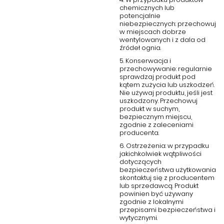
chemicznych lub
potencjalnie
niebezpiecznych: przechowuj
w miejscach dobrze
wentylowanych i z dala od
źródeł ognia.
5. Konserwacja i
przechowywanie: regularnie
sprawdzaj produkt pod
kątem zużycia lub uszkodzeń.
Nie używaj produktu, jeśli jest
uszkodzony. Przechowuj
produkt w suchym,
bezpiecznym miejscu,
zgodnie z zaleceniami
producenta.
6. Ostrzeżenia: w przypadku
jakichkolwiek wątpliwości
dotyczących
bezpieczeństwa użytkowania
skontaktuj się z producentem
lub sprzedawcą. Produkt
powinien być używany
zgodnie z lokalnymi
przepisami bezpieczeństwa i
wytycznymi.