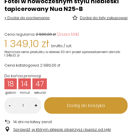
Fotel w nowoczesnym stylu niebieski
tapicerowany Nua N25-B
+ Dodaj do porównania
Dodaj do listy zakupowej
2 980,00 zł
(Zniżka
55
%)
Cena regularna:
1 349,10 zł
brutto
/
szt.
Najniższa cena produktu w okresie 30 dni przed wprowadzeniem obniżki:
1 349,10 zł
Cena katalogowa:
2 980,00 zł
Do końca promocji:
18
14
46
godzin
minut
sekund
Dodaj do koszyka
-
+
14
dni na łatwy zwrot
Sprawdź, w którym sklepie obejrzysz i kupisz od ręki