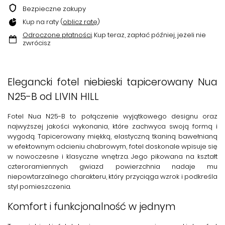
Bezpieczne zakupy
Kup na raty (
oblicz ratę
)
Odroczone płatności
. Kup teraz, zapłać później, jeżeli nie
zwrócisz
Elegancki
fotel niebieski tapicerowany
Nua
N25-B od LIVIN HILL
Fotel Nua N25-B
to połączenie wyjątkowego designu oraz
najwyższej jakości wykonania, które zachwyca swoją formą i
wygodą. Tapicerowany miękką,
elastyczną tkaniną bawełnianą
w efektownym odcieniu chabrowym, fotel doskonale wpisuje się
w nowoczesne i klasyczne wnętrza. Jego
pikowana na kształt
czteroramiennych gwiazd powierzchnia
nadaje mu
niepowtarzalnego charakteru, który przyciąga wzrok i podkreśla
styl pomieszczenia.
Komfort i funkcjonalność w jednym