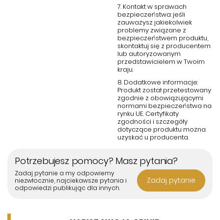
7. Kontakt w sprawach
bezpieczeństwa: jeśli
zauważysz jakiekolwiek
problemy związane z
bezpieczeństwem produktu,
skontaktuj się z producentem
lub autoryzowanym
przedstawicielem w Twoim
kraju.
8. Dodatkowe informacje:
Produkt został przetestowany
zgodnie z obowiązującymi
normami bezpieczeństwa na
rynku UE. Certyfikaty
zgodności i szczegóły
dotyczące produktu można
uzyskać u producenta.
Potrzebujesz pomocy? Masz pytania?
Zadaj pytanie a my odpowiemy
Zadaj pytanie
niezwłocznie, najciekawsze pytania i
odpowiedzi publikując dla innych.