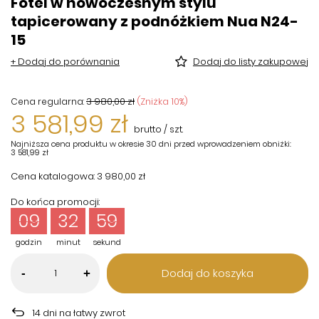
Fotel w nowoczesnym stylu
tapicerowany z podnóżkiem Nua N24-
15
+ Dodaj do porównania
Dodaj do listy zakupowej
3 980,00 zł
(Zniżka
10
%)
Cena regularna:
3 581,99 zł
brutto
/
szt.
Najniższa cena produktu w okresie 30 dni przed wprowadzeniem obniżki:
3 581,99 zł
Cena katalogowa:
3 980,00 zł
Do końca promocji:
09
32
58
godzin
minut
sekund
Dodaj do koszyka
-
+
14
dni na łatwy zwrot