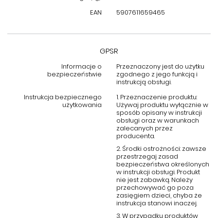
niebanalnym wzornictwem.
EAN
5907611659465
GPSR
Informacje o
Przeznaczony jest do użytku
bezpieczeństwie
zgodnego z jego funkcją i
instrukcją obsługi.
Instrukcja bezpiecznego
1. Przeznaczenie produktu:
użytkowania
Używaj produktu wyłącznie w
sposób opisany w instrukcji
obsługi oraz w warunkach
zalecanych przez
producenta.
2. Środki ostrożności: zawsze
przestrzegaj zasad
bezpieczeństwa określonych
w instrukcji obsługi. Produkt
nie jest zabawką. Należy
przechowywać go poza
zasięgiem dzieci, chyba że
instrukcja stanowi inaczej.
3. W przypadku produktów