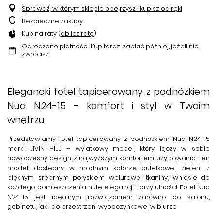
Sprawdź, w którym sklepie obejrzysz i kupisz od ręki
Bezpieczne zakupy
Kup na raty (
oblicz ratę
)
Odroczone płatności
. Kup teraz, zapłać później, jeżeli nie
zwrócisz
Elegancki fotel tapicerowany z podnóżkiem
Nua N24-15 – komfort i styl w Twoim
wnętrzu
Przedstawiamy
fotel tapicerowany z podnóżkiem Nua N24-15
marki
LIVIN HILL
– wyjątkowy mebel, który łączy w sobie
nowoczesny design z najwyższym komfortem użytkowania. Ten
model, dostępny w modnym kolorze
butelkowej zieleni
z
pięknym srebrnym połyskiem welurowej tkaniny, wniesie do
każdego pomieszczenia nutę elegancji i przytulności.
Fotel Nua
N24-15
jest idealnym rozwiązaniem zarówno do salonu,
gabinetu, jak i do przestrzeni wypoczynkowej w biurze.