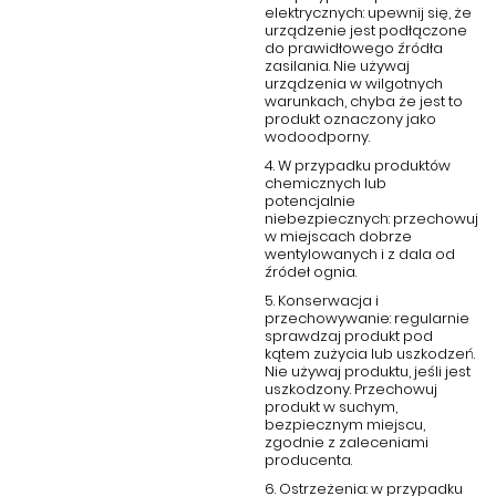
elektrycznych: upewnij się, że
urządzenie jest podłączone
do prawidłowego źródła
zasilania. Nie używaj
urządzenia w wilgotnych
warunkach, chyba że jest to
produkt oznaczony jako
wodoodporny.
4. W przypadku produktów
chemicznych lub
potencjalnie
niebezpiecznych: przechowuj
w miejscach dobrze
wentylowanych i z dala od
źródeł ognia.
5. Konserwacja i
przechowywanie: regularnie
sprawdzaj produkt pod
kątem zużycia lub uszkodzeń.
Nie używaj produktu, jeśli jest
uszkodzony. Przechowuj
produkt w suchym,
bezpiecznym miejscu,
zgodnie z zaleceniami
producenta.
6. Ostrzeżenia: w przypadku