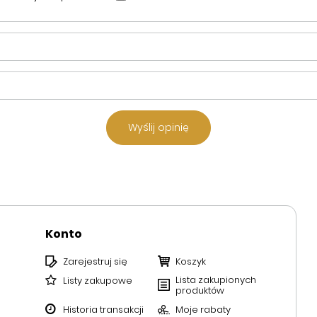
Wyślij opinię
Konto
Zarejestruj się
Koszyk
Lista zakupionych
Listy zakupowe
produktów
Historia transakcji
Moje rabaty