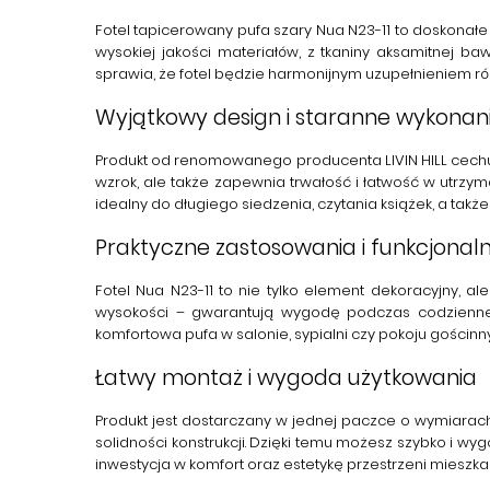
Fotel tapicerowany pufa szary Nua N23-11
to doskonałe
wysokiej jakości materiałów, z tkaniny aksamitnej 
sprawia, że fotel będzie harmonijnym uzupełnieniem ró
Wyjątkowy design i staranne wykonan
Produkt od renomowanego producenta
LIVIN HILL
cechu
wzrok, ale także zapewnia trwałość i łatwość w utrzy
idealny do długiego siedzenia, czytania książek, a tak
Praktyczne zastosowania i funkcjonal
Fotel Nua N23-11 to nie tylko element dekoracyjny, 
wysokości – gwarantują wygodę podczas codziennego
komfortowa pufa w salonie, sypialni czy pokoju gościn
Łatwy montaż i wygoda użytkowania
Produkt jest dostarczany w jednej paczce o wymiarach
solidności konstrukcji. Dzięki temu możesz szybko i w
inwestycja w komfort oraz estetykę przestrzeni mieszkal