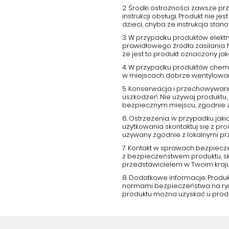
2. Środki ostrożności: zawsze 
instrukcji obsługi. Produkt nie
dzieci, chyba że instrukcja stano
3. W przypadku produktów elektr
prawidłowego źródła zasilania.
że jest to produkt oznaczony j
4. W przypadku produktów chemi
w miejscach dobrze wentylowany
5. Konserwacja i przechowywani
uszkodzeń. Nie używaj produktu, 
bezpiecznym miejscu, zgodnie 
6. Ostrzeżenia: w przypadku ja
użytkowania skontaktuj się z p
używany zgodnie z lokalnymi pr
7. Kontakt w sprawach bezpiecz
z bezpieczeństwem produktu, s
przedstawicielem w Twoim kraju
8. Dodatkowe informacje: Produ
normami bezpieczeństwa na rynk
produktu można uzyskać u prod