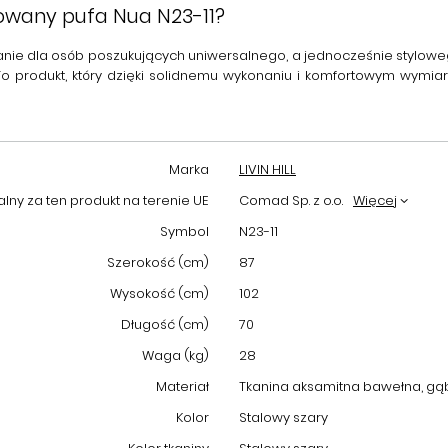
owany pufa Nua N23-11?
anie dla osób poszukujących uniwersalnego, a jednocześnie stylowe
To produkt, który dzięki solidnemu wykonaniu i komfortowym wymiaro
Marka
LIVIN HILL
ny za ten produkt na terenie UE
Comad Sp. z o.o.
Więcej
Symbol
N23-11
Szerokość (cm)
87
Wysokość (cm)
102
Długość (cm)
70
Waga (kg)
28
Materiał
Tkanina aksamitna bawełna, gą
Kolor
Stalowy szary