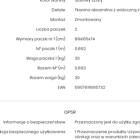
Kolor tkaniny
Stalowy szary
Detale
Tkanina aksamitna z widoczną st
Montaż
Zmontowany
Liczba paczek
2
Wymiary paczki nr 1 (cm)
89x105x74
M³ paczki 1 (m)
0,692
Waga paczka 1 (kg)
30
Razem M³ (m)
0,692
Razem waga (kg)
30
EAN
5907611665732
GPSR
Informacje o bezpieczeństwie
Przeznaczony jest do użytku zgod
ukcja bezpiecznego użytkowania
1. Przeznaczenie produktu: Używ
obsługi oraz w warunkach zale