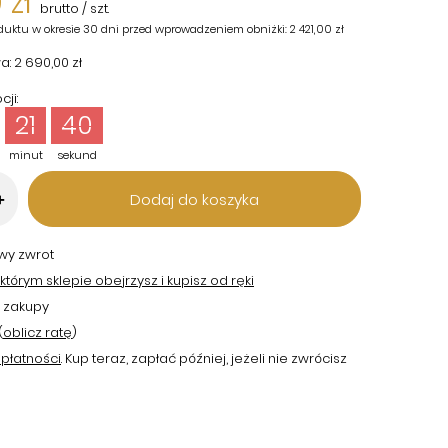
 zł
brutto
/
szt.
duktu w okresie 30 dni przed wprowadzeniem obniżki:
2 421,00 zł
a:
2 690,00 zł
ji:
21
39
minut
sekund
Dodaj do koszyka
+
twy zwrot
tórym sklepie obejrzysz i kupisz od ręki
 zakupy
(
oblicz ratę
)
płatności
. Kup teraz, zapłać później, jeżeli nie zwrócisz