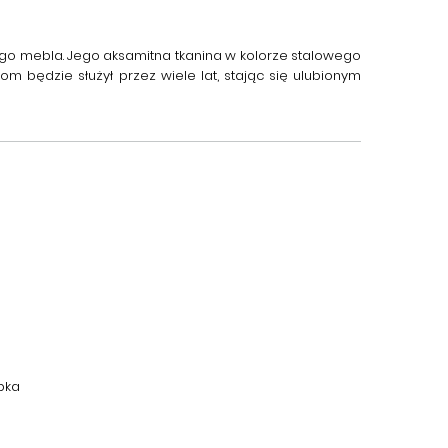
go mebla. Jego aksamitna tkanina w kolorze stalowego
m będzie służył przez wiele lat, stając się ulubionym
bka