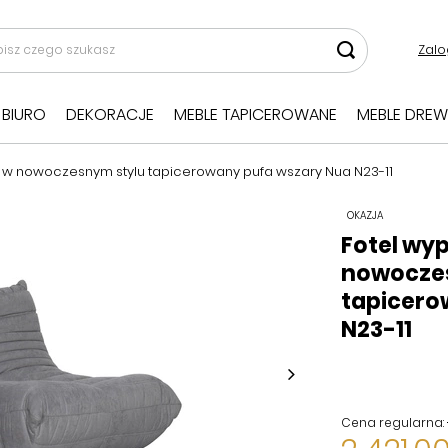
Zalo
BIURO
DEKORACJE
MEBLE TAPICEROWANE
MEBLE DREW
w nowoczesnym stylu tapicerowany pufa wszary Nua N23-11
OKAZJA
Fotel wy
nowocze
tapicero
N23-11
Cena regularna: