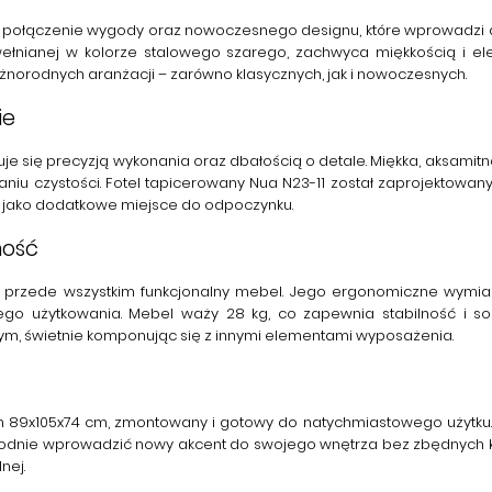
 połączenie wygody oraz nowoczesnego designu, które wprowadzi d
bawełnianej w kolorze stalowego szarego, zachwyca miękkością i e
żnorodnych aranżacji – zarówno klasycznych, jak i nowoczesnych.
ie
je się precyzją wykonania oraz dbałością o detale. Miękka, aksamitna 
maniu czystości. Fotel tapicerowany Nua N23-11 został zaprojektowa
że jako dodatkowe miejsce do odpoczynku.
ność
ale przede wszystkim funkcjonalny mebel. Jego ergonomiczne wymi
 użytkowania. Mebel waży 28 kg, co zapewnia stabilność i solidn
nym, świetnie komponując się z innymi elementami wyposażenia.
 89x105x74 cm, zmontowany i gotowy do natychmiastowego użytku. W
ygodnie wprowadzić nowy akcent do swojego wnętrza bez zbędnych ko
nej.