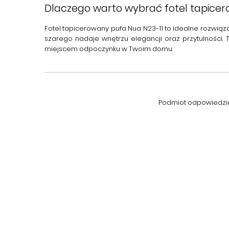
Dlaczego warto wybrać fotel tapicer
Fotel tapicerowany pufa Nua N23-11
to idealne rozwiąz
szarego nadaje wnętrzu elegancji oraz przytulności. 
miejscem odpoczynku w Twoim domu.
Podmiot odpowiedzial