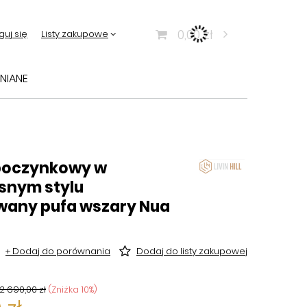
0,00 zł
guj się
Listy zakupowe
NIANE
poczynkowy w
snym stylu
wany pufa wszary Nua
+ Dodaj do porównania
Dodaj do listy zakupowej
2 690,00 zł
(Zniżka
10
%)