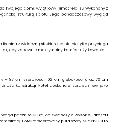
o Twojego domu wyjątkowy klimat relaksu. Wykonany z
legancką strukturą splotu. Jego ponadczasowy wygląd
tkanina z widoczną strukturą splotu nie tylko przyciąga
ny tak, aby zapewnić maksymalny komfort użytkowania –
ary – 87 cm szerokości, 102 cm głębokości oraz 70 cm
ość konstrukcji. Fotel doskonale sprawdzi się jako
aga paczki to 30 kg, co świadczy o wysokiej jakości i
mplikacji. Fotel tapicerowany pufa szary Nua N23-11 to