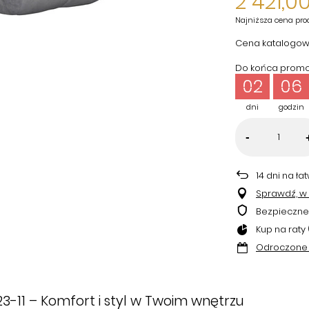
2 421,00
Najniższa cena pro
Cena katalogow
Do końca promoc
02
06
dni
godzin
-
14
dni na ła
Sprawdź, w k
Bezpieczne
Kup na raty 
Odroczone 
3-11 – Komfort i styl w Twoim wnętrzu