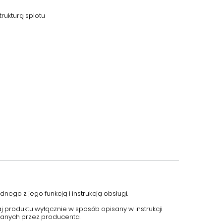
rukturą splotu
nego z jego funkcją i instrukcją obsługi.
aj produktu wyłącznie w sposób opisany w instrukcji
canych przez producenta.