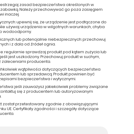
przestrzegaj zasad bezpieczeństwa określonych w
 jest zabawką. Należy przechowywać go poza zasięgiem
wi inaczej.
ycznych: upewnij się, że urządzenie jest podłączone do
 Nie używaj urządzenia w wilgotnych warunkach, chyba
ako wodoodporny.
cznych lub potencjalnie niebezpiecznych: przechowuj
ch i z dala od źródeł ognia.
e: regularnie sprawdzaj produkt pod kątem zużycia lub
jeśli jest uszkodzony. Przechowuj produkt w suchym,
z zaleceniami producenta.
kichkolwiek wątpliwości dotyczących bezpieczeństwa
roducentem lub sprzedawcą. Produkt powinien być
zepisami bezpieczeństwa i wytycznymi.
eństwa: jeśli zauważysz jakiekolwiek problemy związane
kontaktuj się z producentem lub autoryzowanym
.
kt został przetestowany zgodnie z obowiązującymi
u UE. Certyfikaty zgodności i szczegóły dotyczące
ucenta.