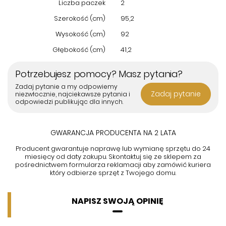
Liczba paczek
2
Szerokość (cm)
95,2
Wysokość (cm)
92
Głębokość (cm)
41,2
Potrzebujesz pomocy? Masz pytania?
Zadaj pytanie a my odpowiemy
Zadaj pytanie
niezwłocznie, najciekawsze pytania i
odpowiedzi publikując dla innych.
GWARANCJA PRODUCENTA NA 2 LATA
Producent gwarantuje naprawę lub wymianę sprzętu do 24
miesięcy od daty zakupu. Skontaktuj się ze sklepem za
pośrednictwem formularza reklamacji aby
zamówić kuriera
który odbierze sprzęt z Twojego domu.
NAPISZ SWOJĄ OPINIĘ