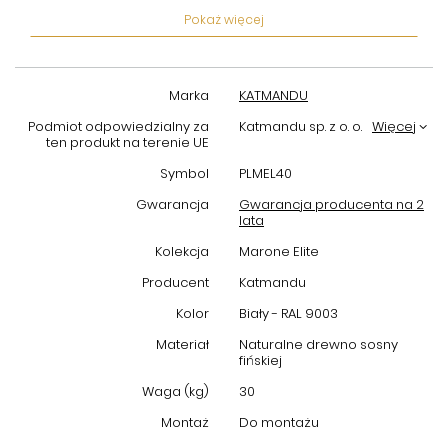
Pokaż więcej
Wybierając
komodę drewnianą Marone Elite Katmandu
,
inwestujesz w produkt wysokiej klasy, którego trwałość oraz
ponadczasowy design będą cieszyć przez lata. Produkt został
tak zaprojektowany, aby spełnić oczekiwania nawet najbardziej
Marka
KATMANDU
wymagających klientów. Idealny do salonu, sypialni czy
przedpokoju, zapewniając uporządkowaną i estetyczną
Podmiot odpowiedzialny za
Katmandu sp. z o. o.
Więcej
przestrzeń.
ten produkt na terenie UE
Symbol
PLMEL40
Zamów już dziś i odkryj, jak
komoda 2.2 drewniana mała
marki
Katmandu może odmienić Twoje wnętrze, łącząc praktyczność
Gwarancja
Gwarancja producenta na 2
z naturalnym pięknem drewna.
lata
Kolekcja
Marone Elite
Producent
Katmandu
Kolor
Biały - RAL 9003
Materiał
Naturalne drewno sosny
fińskiej
Waga (kg)
30
Montaż
Do montażu