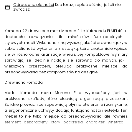
Odroczone płatności
. Kup teraz, zapłać później, jeżeli nie
zwrócisz
Komoda 2.2 drewniana mała Marone Elite Katmandu PLMEL40
to
doskonałe rozwiązanie dla miłośników funkcjonalnych i
stylowych mebli. Wykonana z najwyższej jakości drewna, łączy w
sobie solidność wykonania z estetyką, która znakomicie wpisze
się w różnorodne aranżacje wnętrz. Jej kompaktowe wymiary
sprawiają, że idealnie nadaje się zarówno do małych, jak i
większych przestrzeni, oferując praktyczne miejsce do
przechowywania bez kompromisów na designie.
Drewniana komoda
Model
Komoda mała Marone Elite
wyposażony jest w
praktyczne szuflady, które ułatwiają organizację przestrzeni.
Solidne prowadnice zapewniają płynne otwieranie i zamykanie,
a ergonomiczne uchwyty dodają funkcjonalności i estetyki. Ten
mebel to nie tylko miejsce do przechowywania, ale również
element dekoracyjny, który podkreśla charakter wnętrza i
zwiększa komfort codziennego użytkowania.