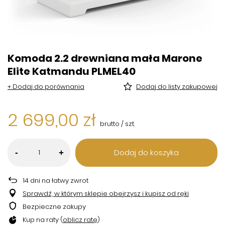
Komoda 2.2 drewniana mała Marone
Elite Katmandu PLMEL40
+ Dodaj do porównania
Dodaj do listy zakupowej
2 699,00 zł
brutto
/
szt.
Dodaj do koszyka
-
+
14
dni na łatwy zwrot
Sprawdź, w którym sklepie obejrzysz i kupisz od ręki
Bezpieczne zakupy
Kup na raty (
oblicz ratę
)