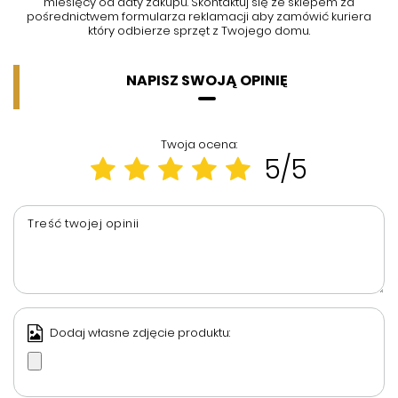
miesięcy od daty zakupu. Skontaktuj się ze sklepem za
pośrednictwem formularza reklamacji aby
zamówić kuriera
który odbierze sprzęt z Twojego domu.
NAPISZ SWOJĄ OPINIĘ
Twoja ocena:
5/5
Treść twojej opinii
Dodaj własne zdjęcie produktu: