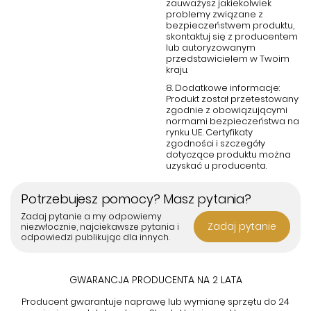
zauważysz jakiekolwiek
problemy związane z
bezpieczeństwem produktu,
skontaktuj się z producentem
lub autoryzowanym
przedstawicielem w Twoim
kraju.
8. Dodatkowe informacje:
Produkt został przetestowany
zgodnie z obowiązującymi
normami bezpieczeństwa na
rynku UE. Certyfikaty
zgodności i szczegóły
dotyczące produktu można
uzyskać u producenta.
Potrzebujesz pomocy? Masz pytania?
Zadaj pytanie a my odpowiemy
Zadaj pytanie
niezwłocznie, najciekawsze pytania i
odpowiedzi publikując dla innych.
GWARANCJA PRODUCENTA NA 2 LATA
Producent gwarantuje naprawę lub wymianę sprzętu do 24