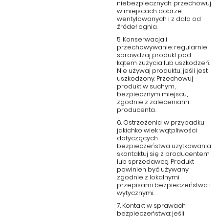
niebezpiecznych: przechowuj
pozwalają na wygodne przechowywanie
w miejscach dobrze
Trwałość materiałów
– wytrzymały MDF, stal nierdzewna i
wentylowanych i z dala od
spiek kwarcowy gwarantują odporność na codzienne
źródeł ognia.
użytkowanie
5. Konserwacja i
Łatwość pielęgnacji
– gładkie powierzchnie są łatwe do
przechowywanie: regularnie
czyszczenia i utrzymania w doskonałym stanie
sprawdzaj produkt pod
kątem zużycia lub uszkodzeń.
Uniwersalność
– komoda pasuje zarówno do wnętrz
Nie używaj produktu, jeśli jest
nowoczesnych, jak i klasycznych, dodając im elegancji
uszkodzony. Przechowuj
produkt w suchym,
Komoda Isella Glamour to nie tylko praktyczny mebel, ale także
bezpiecznym miejscu,
stylowy dodatek, który podniesie prestiż każdego
zgodnie z zaleceniami
producenta.
pomieszczenia. Wybierz ją i wprowadź do swojego domu
wyjątkową atmosferę luksusu, harmonii i ponadczasowego
6. Ostrzeżenia: w przypadku
piękna.
jakichkolwiek wątpliwości
dotyczących
bezpieczeństwa użytkowania
skontaktuj się z producentem
lub sprzedawcą. Produkt
powinien być używany
zgodnie z lokalnymi
przepisami bezpieczeństwa i
wytycznymi.
7. Kontakt w sprawach
bezpieczeństwa: jeśli