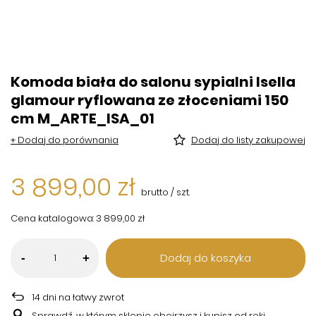
Komoda biała do salonu sypialni Isella
glamour ryflowana ze złoceniami 150
cm M_ARTE_ISA_01
+ Dodaj do porównania
Dodaj do listy zakupowej
3 899,00 zł
brutto
/
szt.
Cena katalogowa:
3 899,00 zł
Dodaj do koszyka
-
+
14
dni na łatwy zwrot
Sprawdź, w którym sklepie obejrzysz i kupisz od ręki