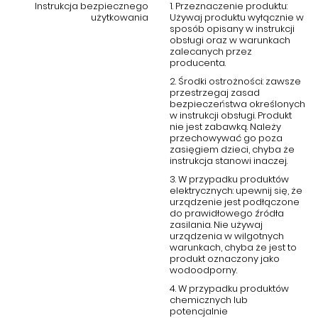
wyjątkowo praktyczny i funkcjonalny.
Instrukcja bezpiecznego
1. Przeznaczenie produktu:
użytkowania
Używaj produktu wyłącznie w
Wszechstronne zastosowanie w Twoim
sposób opisany w instrukcji
obsługi oraz w warunkach
wnętrzu
zalecanych przez
producenta.
Komoda Isella Glamour
doskonale sprawdzi się w różnych
2. Środki ostrożności: zawsze
przestrzegaj zasad
pomieszczeniach. W salonie będzie elegancką bazą do
bezpieczeństwa określonych
dekoracji – możesz postawić na niej lustro, wazony czy inne
w instrukcji obsługi. Produkt
dodatki podkreślające glamour styl. W sypialni znakomicie służy
nie jest zabawką. Należy
jako przestronne miejsce na odzież, a na blacie można
przechowywać go poza
zasięgiem dzieci, chyba że
umieścić lampkę nocną oraz ozdobne pudełka, które nadadzą
instrukcja stanowi inaczej.
wnętrzu przytulności. Z kolei w przedpokoju sprawdzi się jako
praktyczne miejsce na drobiazgi, a jednocześnie efektowny
3. W przypadku produktów
elektrycznych: upewnij się, że
element dekoracyjny, który przyciąga wzrok złotymi
urządzenie jest podłączone
wykończeniami.
do prawidłowego źródła
zasilania. Nie używaj
Dlaczego warto wybrać komodę Isella
urządzenia w wilgotnych
warunkach, chyba że jest to
Glamour ze złoceniami?
produkt oznaczony jako
wodoodporny.
Wyjątkowy design
– ryflowane białe fronty i stylowe złote
4. W przypadku produktów
detale tworzą luksusowy wygląd
chemicznych lub
potencjalnie
Duża pojemność
– dwie podwójne szafki z półkami