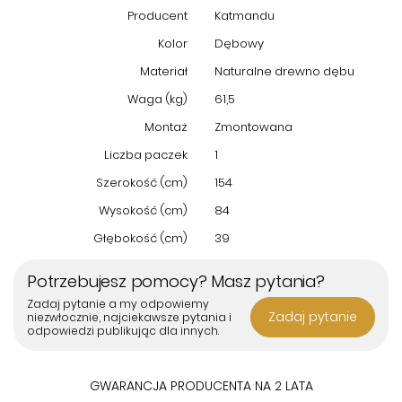
szkło Tirano Katmandu
to idealne połączenie naturalnych
Producent
Katmandu
materiałów z nowoczesnym designem, które wniesie do
Kolor
Dębowy
Twojego wnętrza uczucie ciepła i elegancji. Wysoka jakość
wykonania, funkcjonalność oraz oryginalny wygląd sprawiają, że
Materiał
Naturalne drewno dębu
ten mebel spełni oczekiwania nawet najbardziej
Waga (kg)
61,5
wymagających użytkowników.
Montaż
Zmontowana
Liczba paczek
1
Szerokość (cm)
154
Wysokość (cm)
84
Głębokość (cm)
39
Potrzebujesz pomocy? Masz pytania?
Zadaj pytanie a my odpowiemy
Zadaj pytanie
niezwłocznie, najciekawsze pytania i
odpowiedzi publikując dla innych.
GWARANCJA PRODUCENTA NA 2 LATA