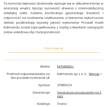
Ta
komoda dębowa
doskonale wpisuje się w aktualne trendy w
aranżacji wnętrz, łącząc surowość drewna z minimalistyczną
estetyką szkła. Solidna konstrukcja gwarantuje trwałość i
odporność na codzienne użytkowanie, a starannie wykończone
detale podkreślają wysoką jakość wykonania. Produkt marki
Katmandu został zaprojektowany z myślą o klientach ceniących
sobie unikatowy styl i funkcjonalność.
Komoda Tirano
oferuje przestronne, praktyczne wnętrze, które
pozwala na wygodne przechowywanie różnorodnych
Pokaż więcej
przedmiotów – od dokumentów po tekstylia czy akcesoria
domowe. Dzięki kombinacji naturalnego dębu i czarnego szkła
możesz stworzyć elegancki kontrast, który nada pomieszczeniu
wyrazisty charakter. Komoda świetnie sprawdzi się zarówno w
Marka
KATMANDU
salonie, jak i w sypialni czy przedpokoju.
Podmiot odpowiedzialny za
Katmandu sp. z o. o.
Więcej
Wybierając tę
komodę dębową z czarnym szkłem
, inwestujesz
ten produkt na terenie UE
w produkt nie tylko stylowy, ale i funkcjonalny. Mebel wyróżnia się
Symbol
ZITIR05CH
odpornością na uszkodzenia mechaniczne oraz łatwością w
utrzymaniu czystości. To doskonały wybór dla osób, które szukają
Gwarancja
Gwarancja producenta na 2
lata
trwałych i estetycznych rozwiązań do swojego domu.
Kolekcja
Tirano
Podsumowując,
komoda dębowa 3D plaster drewna czarne