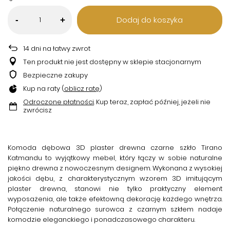
Dodaj do koszyka
-
+
14
dni na łatwy zwrot
Ten produkt nie jest dostępny w sklepie stacjonarnym
Bezpieczne zakupy
Kup na raty (
oblicz ratę
)
Odroczone płatności
. Kup teraz, zapłać później, jeżeli nie
zwrócisz
Komoda dębowa 3D plaster drewna czarne szkło Tirano
Katmandu
to wyjątkowy mebel, który łączy w sobie naturalne
piękno drewna z nowoczesnym designem. Wykonana z wysokiej
jakości dębu, z charakterystycznym wzorem 3D imitującym
plaster drewna, stanowi nie tylko praktyczny element
wyposażenia, ale także efektowną dekorację każdego wnętrza.
Połączenie naturalnego surowca z czarnym szkłem nadaje
komodzie eleganckiego i ponadczasowego charakteru.