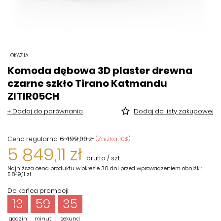
OKAZJA
Komoda dębowa 3D plaster drewna
czarne szkło Tirano Katmandu
ZITIR05CH
+ Dodaj do porównania
Dodaj do listy zakupowej
6 499,00 zł
(Zniżka
10
%)
Cena regularna:
5 849,11 zł
brutto
/
szt.
Najniższa cena produktu w okresie 30 dni przed wprowadzeniem obniżki:
5 849,11 zł
Do końca promocji:
13
59
35
godzin
minut
sekund