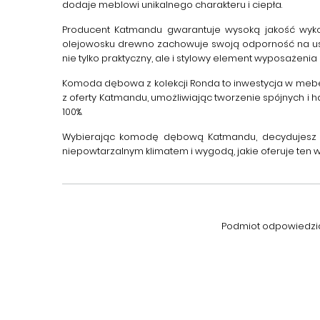
dodaje meblowi unikalnego charakteru i ciepła.
Producent
Katmandu
gwarantuje wysoką jakość wykon
olejowosku drewno zachowuje swoją odporność na usz
nie tylko praktyczny, ale i stylowy element wyposażenia 
Komoda dębowa
z kolekcji Ronda to inwestycja w meb
z oferty Katmandu, umożliwiając tworzenie spójnych i h
100%.
Wybierając
komodę dębową Katmandu
, decydujesz
niepowtarzalnym klimatem i wygodą, jakie oferuje ten w
Podmiot odpowiedzial