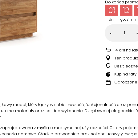
Do końca promoc
01
12
dni
godzin
m
-
14
dni na ła
Ten produkt
Bezpieczne
Kup na raty 
Odroczone 
tkowy mebel, który łączy w sobie trwałość, funkcjonalność oraz po
uralne materiały oraz solidne wykonanie. Dzięki swojej eleganckiej
.
 zaprojektowana z myślą o maksymalnej użyteczności. Cztery pojem
cesoria domowe. Gładkie prowadnice oraz solidne uchwyty zwiększa