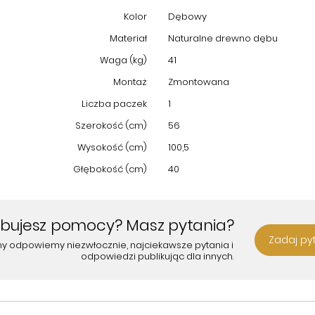
Kolor
Dębowy
Materiał
Naturalne drewno dębu
Waga (kg)
41
Montaż
Zmontowana
Liczba paczek
1
Szerokość (cm)
56
Wysokość (cm)
100,5
Głębokość (cm)
40
ebujesz pomocy? Masz pytania?
Zadaj py
my odpowiemy niezwłocznie, najciekawsze pytania i
odpowiedzi publikując dla innych.