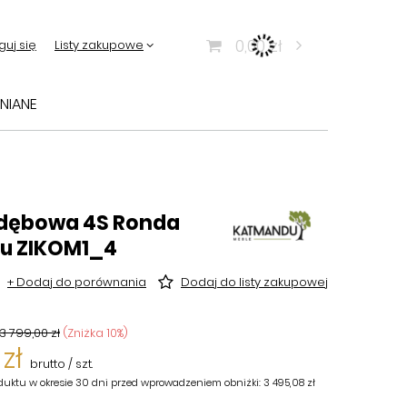
0,00 zł
guj się
Listy zakupowe
NIANE
dębowa 4S Ronda
u ZIKOM1_4
+ Dodaj do porównania
Dodaj do listy zakupowej
3 799,00 zł
(Zniżka
10
%)
 zł
brutto
/
szt.
duktu w okresie 30 dni przed wprowadzeniem obniżki:
3 495,08 zł