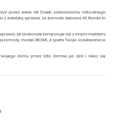
ć przez wiele lat. Dzięki zastosowaniu naturalnego
iu z estetyką sprawia, że komoda dębowa 4S Ronda to
gn sprawia, że doskonale komponuje się z innymi meblami
alnej komody, model ZIKOM1_4 spełni Twoje oczekiwania w
 Twojego domu przez lata. Zamów już dziś i ciesz się
a