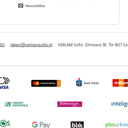
Newsletter
60
sklep@verlanisofa.pl
VERLANI Sofa
,
Zimowa 18
,
70-807
Sz