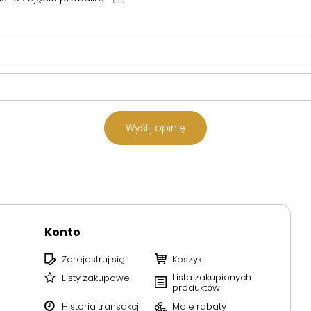
Wyślij opinię
Konto
Zarejestruj się
Koszyk
Lista zakupionych
Listy zakupowe
produktów
Historia transakcji
Moje rabaty