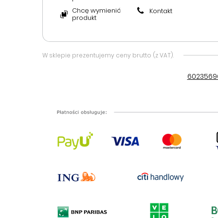
Chcę wymienić
Kontakt
produkt
W sklepie prezentujemy ceny brutto (z VAT).
6023569