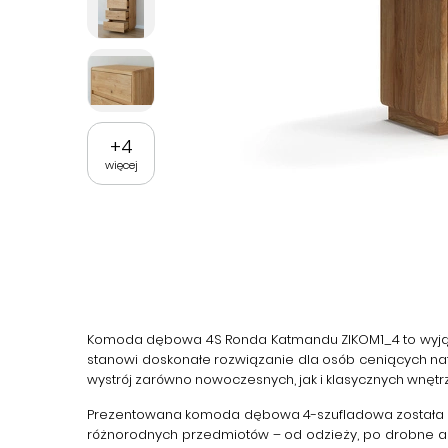
+
4
więcej
Komoda dębowa 4S Ronda Katmandu ZIKOM1_4
to wyją
stanowi doskonałe rozwiązanie dla osób ceniących nat
wystrój zarówno nowoczesnych, jak i klasycznych wnętrz
Prezentowana
komoda dębowa 4-szufladowa
została
różnorodnych przedmiotów – od odzieży, po drobne ak