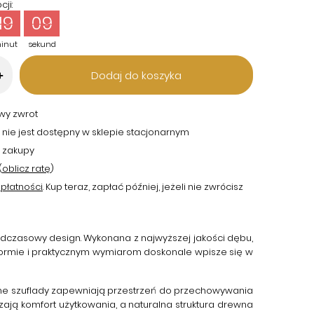
ji:
19
08
inut
sekund
Dodaj do koszyka
+
twy zwrot
 nie jest dostępny w sklepie stacjonarnym
 zakupy
(
oblicz ratę
)
płatności
. Kup teraz, zapłać później, jeżeli nie zwrócisz
nadczasowy design. Wykonana z najwyższej jakości dębu,
 formie i praktycznym wymiarom doskonale wpisze się w
ne szuflady zapewniają przestrzeń do przechowywania
ją komfort użytkowania, a naturalna struktura drewna