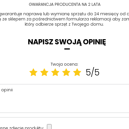
GWARANCJA PRODUCENTA NA 2 LATA
gwarantuje naprawę lub wymianę sprzętu do 24 miesięcy od d
się ze sklepem za pośrednictwem formularza reklamacji aby
zam
który odbierze sprzęt z Twojego domu.
NAPISZ SWOJĄ OPINIĘ
Twoja ocena:
5/5
 opinii
sne zdjęcie produktu: