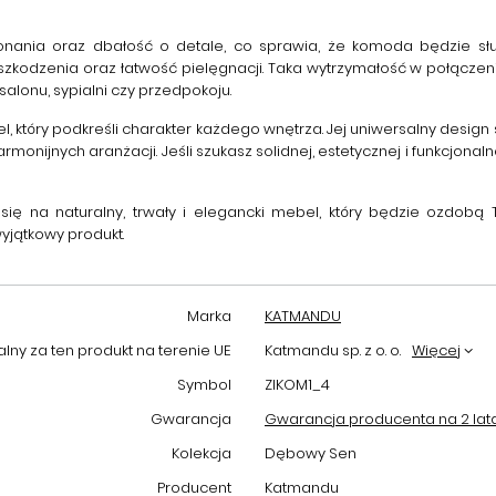
ania oraz dbałość o detale, co sprawia, że komoda będzie służy
kodzenia oraz łatwość pielęgnacji. Taka wytrzymałość w połączen
salonu, sypialni czy przedpokoju.
el, który podkreśli charakter każdego wnętrza. Jej uniwersalny desi
armonijnych aranżacji. Jeśli szukasz solidnej, estetycznej i funkcjon
 się na naturalny, trwały i elegancki mebel, który będzie ozdobą
yjątkowy produkt.
Marka
KATMANDU
ny za ten produkt na terenie UE
Katmandu sp. z o. o.
Więcej
Symbol
ZIKOM1_4
Gwarancja
Gwarancja producenta na 2 lat
Kolekcja
Dębowy Sen
Producent
Katmandu