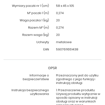
osób poszukujących eleganckiego, trwałego i praktycznego
Wymiary paczki nr 1 (cm)
58 x 45 x 105
mebla. Jej uniwersalny design oraz przemyślane rozwiązania
sprawiają, że sprawdzi się w każdym domu, dodając mu
M³ paczki 1 (m)
0,274
wyjątkowego charakteru. Wysoka jakość wykonania i naturalne
Waga paczka 1 (kg)
20
materiały czynią ją nie tylko praktycznym, ale i stylowym
elementem wyposażenia wnętrz.
Razem M³ (m)
0,274
Razem waga (kg)
20
Uchwyty
metalowe
EAN
5907611651438
GPSR
Informacje o
Przeznaczony jest do użytku
bezpieczeństwie
zgodnego z jego funkcją i
instrukcją obsługi.
Instrukcja bezpiecznego
1. Przeznaczenie produktu:
użytkowania
Używaj produktu wyłącznie w
sposób opisany w instrukcji
obsługi oraz w warunkach