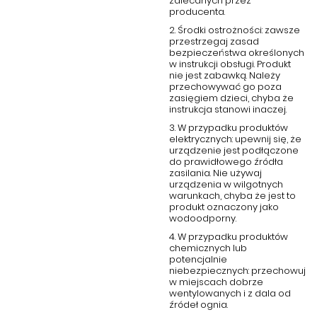
zalecanych przez
producenta.
2. Środki ostrożności: zawsze
przestrzegaj zasad
bezpieczeństwa określonych
w instrukcji obsługi. Produkt
nie jest zabawką. Należy
przechowywać go poza
zasięgiem dzieci, chyba że
instrukcja stanowi inaczej.
3. W przypadku produktów
elektrycznych: upewnij się, że
urządzenie jest podłączone
do prawidłowego źródła
zasilania. Nie używaj
urządzenia w wilgotnych
warunkach, chyba że jest to
produkt oznaczony jako
wodoodporny.
4. W przypadku produktów
chemicznych lub
potencjalnie
niebezpiecznych: przechowuj
w miejscach dobrze
wentylowanych i z dala od
źródeł ognia.