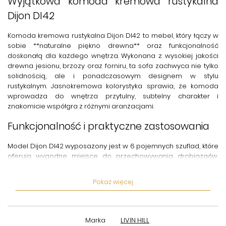
Wyjątkowa komoda kremowa rustykalna
Dijon DI42
Komoda kremowa rustykalna Dijon DI42
to mebel, który łączy w
sobie **naturalne piękno drewna** oraz funkcjonalność
doskonałą dla każdego wnętrza. Wykonana z wysokiej jakości
drewna jesionu, brzozy oraz forniru
, ta sofa zachwyca nie tylko
solidnością, ale i ponadczasowym designem w stylu
rustykalnym. Jasnokremowa kolorystyka sprawia, że komoda
wprowadza do wnętrza przytulny, subtelny charakter i
znakomicie współgra z różnymi aranżacjami.
Funkcjonalność i praktyczne zastosowania
Model
Dijon DI42
wyposażony jest w
6 pojemnych szuflad
, które
oferują wygodne miejsce do przechowywania drobiazgów,
ubrań lub dokumentów. Dzięki kompaktowej szerokości 53 cm i
głębokości 40 cm, a także wysokości 102 cm, komoda łatwo
Pokaż więcej
zmieści się zarówno w salonie, sypialni, przedpokoju, jak i biurze.
To doskonałe rozwiązanie dla tych, którzy cenią porządek, ale
nie chcą rezygnować z estetyki.
Marka
LIVIN HILL