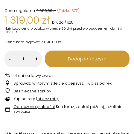
2 090,00 zł
(Zniżka
37
%)
Cena regularna:
1 319,00 zł
brutto
/
szt.
Najniższa cena produktu w okresie 30 dni przed wprowadzeniem obniżki:
1 187,10 zł
Cena katalogowa:
2 090,00 zł
Dodaj do koszyka
-
+
14
dni na łatwy zwrot
Sprawdź, w którym sklepie obejrzysz i kupisz od ręki
Bezpieczne zakupy
Kup na raty (
oblicz ratę
)
Odroczone płatności
. Kup teraz, zapłać później, jeżeli nie
zwrócisz