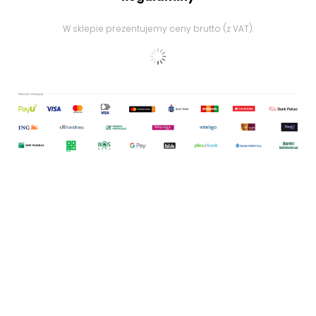
W sklepie prezentujemy ceny brutto (z VAT).