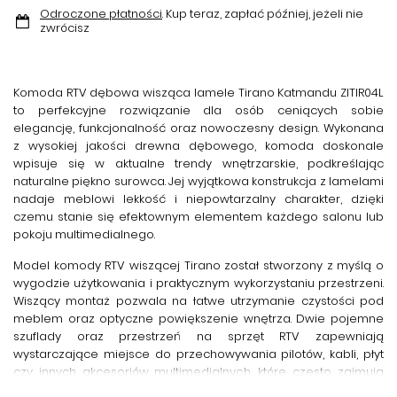
Odroczone płatności
. Kup teraz, zapłać później, jeżeli nie
zwrócisz
Komoda RTV dębowa wisząca lamele Tirano Katmandu ZITIR04L
to perfekcyjne rozwiązanie dla osób ceniących sobie
elegancję, funkcjonalność oraz nowoczesny design. Wykonana
z wysokiej jakości drewna dębowego, komoda doskonale
wpisuje się w aktualne trendy wnętrzarskie, podkreślając
naturalne piękno surowca. Jej wyjątkowa konstrukcja z lamelami
nadaje meblowi lekkość i niepowtarzalny charakter, dzięki
czemu stanie się efektownym elementem każdego salonu lub
pokoju multimedialnego.
Model
komody RTV wiszącej Tirano
został stworzony z myślą o
wygodzie użytkowania i praktycznym wykorzystaniu przestrzeni.
Wiszący montaż pozwala na łatwe utrzymanie czystości pod
meblem oraz optyczne powiększenie wnętrza. Dwie pojemne
szuflady oraz przestrzeń na sprzęt RTV zapewniają
wystarczające miejsce do przechowywania pilotów, kabli, płyt
czy innych akcesoriów multimedialnych, które często zajmują
miejsce w salonie.