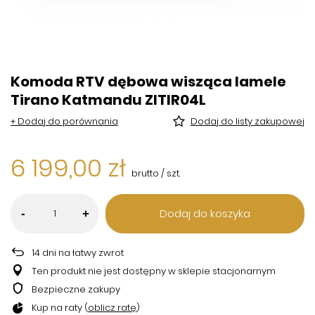
Komoda RTV dębowa wisząca lamele
Tirano Katmandu ZITIR04L
+ Dodaj do porównania
Dodaj do listy zakupowej
6 199,00 zł
brutto
/
szt.
Dodaj do koszyka
-
+
14
dni na łatwy zwrot
Ten produkt nie jest dostępny w sklepie stacjonarnym
Bezpieczne zakupy
Kup na raty (
oblicz ratę
)