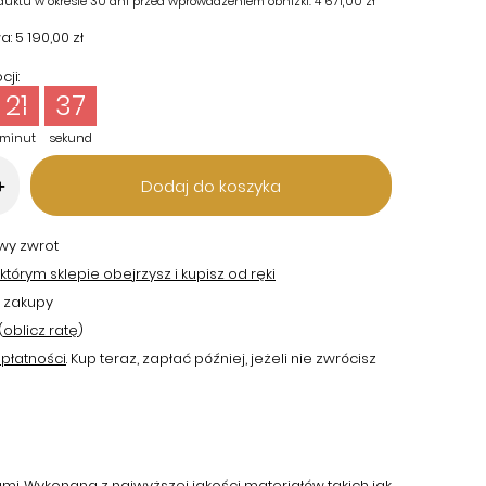
duktu w okresie 30 dni przed wprowadzeniem obniżki:
4 671,00 zł
a:
5 190,00 zł
ji:
21
36
minut
sekund
Dodaj do koszyka
+
twy zwrot
tórym sklepie obejrzysz i kupisz od ręki
 zakupy
(
oblicz ratę
)
płatności
. Kup teraz, zapłać później, jeżeli nie zwrócisz
i. Wykonana z najwyższej jakości materiałów takich jak