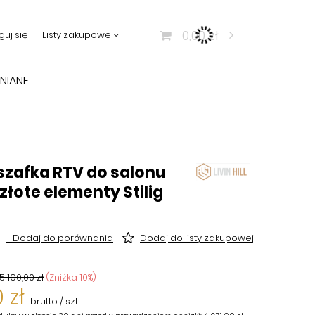
0,00 zł
guj się
Listy zakupowe
NIANE
zafka RTV do salonu
łote elementy Stilig
+ Dodaj do porównania
Dodaj do listy zakupowej
5 190,00 zł
(Zniżka
10
%)
 zł
brutto
/
szt.