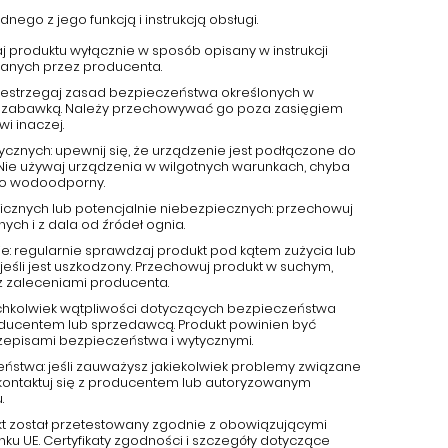
nego z jego funkcją i instrukcją obsługi.
aj produktu wyłącznie w sposób opisany w instrukcji
canych przez producenta.
przestrzegaj zasad bezpieczeństwa określonych w
 jest zabawką. Należy przechowywać go poza zasięgiem
wi inaczej.
ycznych: upewnij się, że urządzenie jest podłączone do
 Nie używaj urządzenia w wilgotnych warunkach, chyba
ako wodoodporny.
cznych lub potencjalnie niebezpiecznych: przechowuj
ch i z dala od źródeł ognia.
e: regularnie sprawdzaj produkt pod kątem zużycia lub
jeśli jest uszkodzony. Przechowuj produkt w suchym,
z zaleceniami producenta.
kichkolwiek wątpliwości dotyczących bezpieczeństwa
roducentem lub sprzedawcą. Produkt powinien być
zepisami bezpieczeństwa i wytycznymi.
eństwa: jeśli zauważysz jakiekolwiek problemy związane
kontaktuj się z producentem lub autoryzowanym
.
kt został przetestowany zgodnie z obowiązującymi
u UE. Certyfikaty zgodności i szczegóły dotyczące