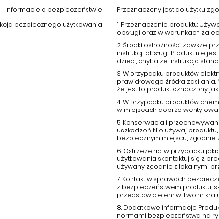
Informacje o bezpieczeństwie
Przeznaczony jest do użytku zgod
ukcja bezpiecznego użytkowania
1. Przeznaczenie produktu: Używ
obsługi oraz w warunkach zale
2. Środki ostrożności: zawsze 
instrukcji obsługi. Produkt nie
dzieci, chyba że instrukcja stano
3. W przypadku produktów elektr
prawidłowego źródła zasilania.
że jest to produkt oznaczony j
4. W przypadku produktów chemi
w miejscach dobrze wentylowany
5. Konserwacja i przechowywani
uszkodzeń. Nie używaj produktu, 
bezpiecznym miejscu, zgodnie 
6. Ostrzeżenia: w przypadku ja
użytkowania skontaktuj się z p
używany zgodnie z lokalnymi pr
7. Kontakt w sprawach bezpiecz
z bezpieczeństwem produktu, s
przedstawicielem w Twoim kraju
8. Dodatkowe informacje: Produ
normami bezpieczeństwa na rynk