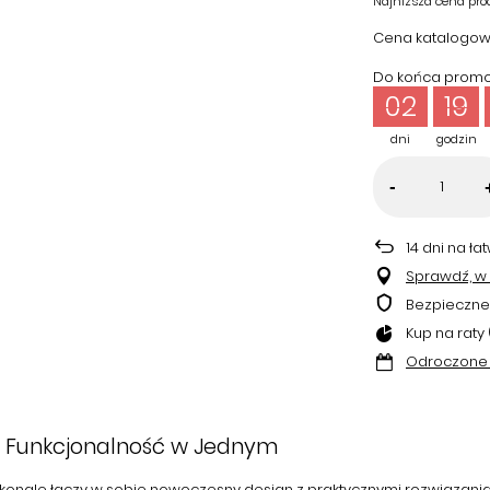
Najniższa cena pro
Cena katalogow
Do końca promoc
02
19
dni
godzin
-
14
dni na ła
Sprawdź, w k
Bezpieczne
Kup na raty 
Odroczone 
 i Funkcjonalność w Jednym
konale łączy w sobie nowoczesny design z praktycznymi rozwiązaniam