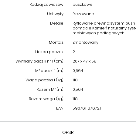
Rodzaj zawiasów
puszkowe
Uchwyty
frezowane
Detale
Ryflowane drewno;system push 
półmacie;Kamień naturalny;syst
meblowych podłogowych
Montaż
Zmontowany
Liczba paczek
2
Wymiary paczki nr 1 (cm)
207 x 47 x 58
M³ paczki 1 (m)
0,564
Waga paczka 1 (kg)
118
Razem M³ (m)
0,564
Razem waga (kg)
118
EAN
5907611676721
GPSR