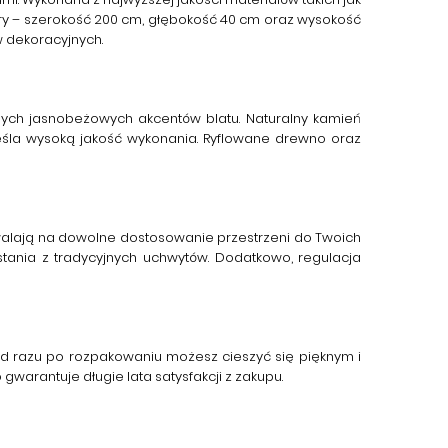
miary – szerokość 200 cm, głębokość 40 cm oraz wysokość
w dekoracyjnych.
tnych jasnobeżowych akcentów blatu. Naturalny kamień
eśla wysoką jakość wykonania. Ryflowane drewno oraz
zwalają na dowolne dostosowanie przestrzeni do Twoich
ania z tradycyjnych uchwytów. Dodatkowo, regulacja
od razu po rozpakowaniu możesz cieszyć się pięknym i
warantuje długie lata satysfakcji z zakupu.