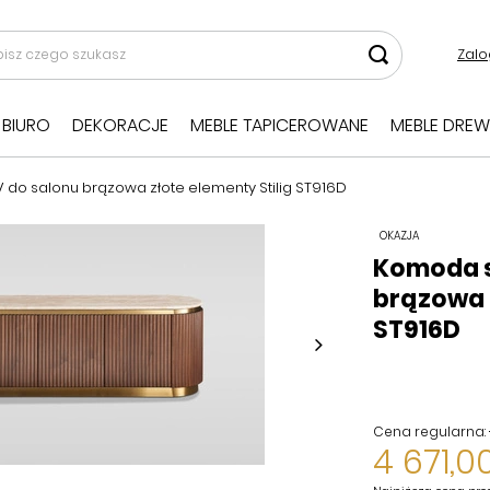
Zalo
BIURO
DEKORACJE
MEBLE TAPICEROWANE
MEBLE DREW
 do salonu brązowa złote elementy Stilig ST916D
OKAZJA
Komoda s
brązowa z
ST916D
Cena regularna:
4 671,00