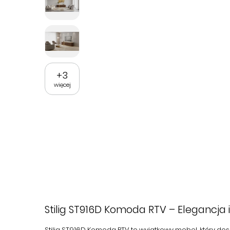
+
3
więcej
Stilig ST916D Komoda RTV – Elegancja
Stilig ST916D Komoda RTV
to wyjątkowy mebel, który dos