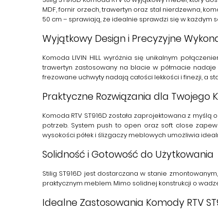
MDF, fornir orzech, trawertyn oraz stal nierdzewna, ko
50 cm – sprawiają, że idealnie sprawdzi się w każdym 
Wyjątkowy Design i Precyzyjne Wykon
Komoda
LIVIN HILL
wyróżnia się unikalnym połączeniem
trawertyn zastosowany na blacie w półmacie nadaje 
frezowane uchwyty nadają całości lekkości i finezji, a 
Praktyczne Rozwiązania dla Twojego 
Komoda RTV ST916D została zaprojektowana z myślą o f
potrzeb. System
push to open
oraz
soft close
zapewni
wysokości półek i ślizgaczy meblowych umożliwia ide
Solidność i Gotowość do Użytkowania
Stilig ST916D
jest dostarczana w stanie zmontowanym, 
praktycznym meblem. Mimo solidnej konstrukcji o wadze 
Idealne Zastosowania Komody RTV ST