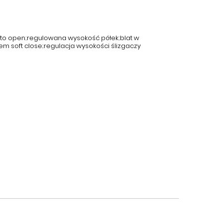
to open;regulowana wysokość półek;blat w
em soft close;regulacja wysokości ślizgaczy