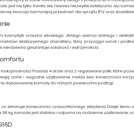
moda jest nie tylko trwała, ale również niezwykle estetyczna. Jej roz
salonie, tworząc harmonijną przestrzeń dla sprzętu RTV oraz dodatkó
anie
 kolorystyki orzecha włoskiego, złotego wieńca dolnego i delika
meblowi ekskluzywnego charakteru, który przyciąga wzrok i podkr
stal nierdzewna gwarantuje solidność i wytrzymałość.
Komfortu
unkcjonalności. Posiada 4 drzwi oraz 2 regulowane półki, które po
ają ciche i wygodne użytkowanie mebla bez konieczności korzyst
alne dopasowanie komody do różnych powierzchni podłogi.
co eliminuje konieczność czasochłonnego składania. Dzięki temu 
95 kg, komoda jest stabilna i odporna na codzienne użytkowanie, co g
916D