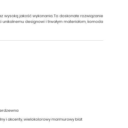
oraz wysoką jakość wykonania. To doskonałe rozwiązanie
ki unikalnemu designowi i trwałym materiałom, komoda
nierdzewna
lny i akcenty, wielokolorowy marmurowy blat