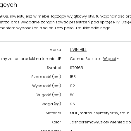
jących
T916B
, inwestujesz w mebel łączący wyjątkowy styl, funkcjonalność 
nętrza oraz wygodnie zorganizować przestrzeń pod sprzęt RTV. Dzię
lementem wyposażenia salonu czy pokoju multimedialnego.
Marka
LIVIN HILL
ny za ten produkt na terenie UE
Comad Sp. z o.o.
Więcej
Symbol
ST916B
Szerokość (cm)
155
Wysokość (cm)
92
Długość (cm)
50
Waga (kg)
95
Materiał
MDF, marmur syntetyczny, stal 
Kolor
Jasnokremowy, złoty wieniec do