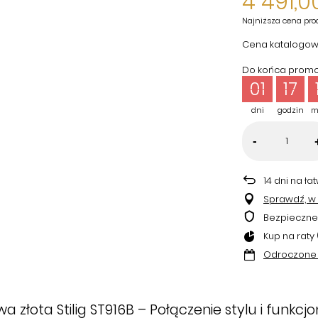
4 491,00
Najniższa cena pro
Cena katalogow
Do końca promoc
01
17
dni
godzin
m
-
14
dni na ła
Sprawdź, w k
Bezpieczne
Kup na raty 
Odroczone 
łota Stilig ST916B – Połączenie stylu i funkcjo