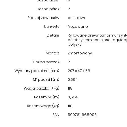
Liczba drzwi
4
Liczba półek
2
Rodzaj zawiasów
puszkowe
Uchwyty
frezowane
Detale
Ryflowane drewno;marmur synt
półek;system soft close;regula
połysku
Montaż
Zmontowany
Liczba paczek
2
Wymiary paczki nr 1 (cm)
207 x 47 x 58
M³ paczki 1 (m)
0,564
Waga paczka 1 (kg)
118
Razem M³ (m)
0,564
Razem waga (kg)
118
EAN
5907611668993