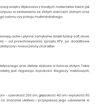
acji wnętrz. Wykonana z trwałych materiałów takich jak
korpusu w zestawieniu ze złotym wieńcem dolnym oraz
go salonu czy pokoju multimedialnego.
iają ciche i płynne zamykanie dzięki funkcji
soft close
.
rzeb – od przechowywania sprzętu RTV, po dodatkowe
listyczny i nowoczesny charakter.
ntetycznego
oraz detale stalowe w kolorze złotym. Takie
zaletą jest regulacja wysokości ślizgaczy meblowych,
rom – szerokość 200 cm, głębokość 40 cm i wysokość 50
o znacznie ułatwia i przyspiesza jego ustawienie w