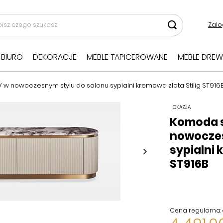
Zalo
BIURO
DEKORACJE
MEBLE TAPICEROWANE
MEBLE DREW
w nowoczesnym stylu do salonu sypialni kremowa złota Stilig ST916
OKAZJA
Komoda s
nowoczes
sypialni 
ST916B
Cena regularna: