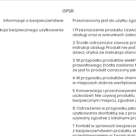
GPSR
Informacje o bezpieczeństwie
Przeznaczony jest do użytku zgod
ukcja bezpiecznego użytkowania
1. Przeznaczenie produktu: Używ
obsługi oraz w warunkach zale
2. Środki ostrożności: zawsze 
instrukcji obsługi. Produkt nie
dzieci, chyba że instrukcja stano
3. W przypadku produktów elektr
prawidłowego źródła zasilania.
że jest to produkt oznaczony j
4. W przypadku produktów chemi
w miejscach dobrze wentylowany
5. Konserwacja i przechowywani
uszkodzeń. Nie używaj produktu, 
bezpiecznym miejscu, zgodnie 
6. Ostrzeżenia: w przypadku ja
użytkowania skontaktuj się z p
używany zgodnie z lokalnymi pr
7. Kontakt w sprawach bezpiecz
z bezpieczeństwem produktu, s
przedstawicielem w Twoim kraju