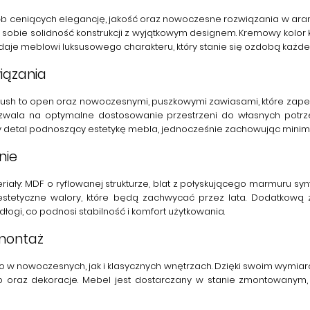
b ceniących elegancję, jakość oraz nowoczesne rozwiązania w aranż
 sobie solidność konstrukcji z wyjątkowym designem.
Kremowy kolor
aje meblowi luksusowego charakteru, który stanie się ozdobą każde
iązania
ush to open
oraz nowoczesnymi, puszkowymi zawiasami, które zapewn
ozwala na optymalne dostosowanie przestrzeni do własnych pot
y detal podnoszący estetykę mebla, jednocześnie zachowując minima
nie
riały:
MDF o ryflowanej strukturze
,
blat z połyskującego marmuru sy
 estetyczne walory, które będą zachwycać przez lata. Dodatkową 
gi, co podnosi stabilność i komfort użytkowania.
 montaż
 w nowoczesnych, jak i klasycznych wnętrzach. Dzięki swoim wymia
 oraz dekoracje. Mebel jest dostarczany w stanie zmontowanym, c