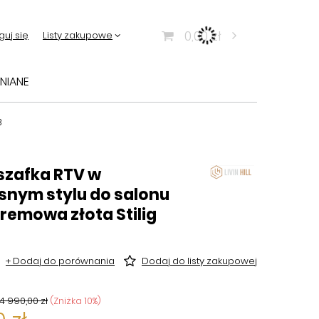
0,00 zł
guj się
Listy zakupowe
NIANE
B
zafka RTV w
nym stylu do salonu
kremowa złota Stilig
+ Dodaj do porównania
Dodaj do listy zakupowej
4 990,00 zł
(Zniżka
10
%)