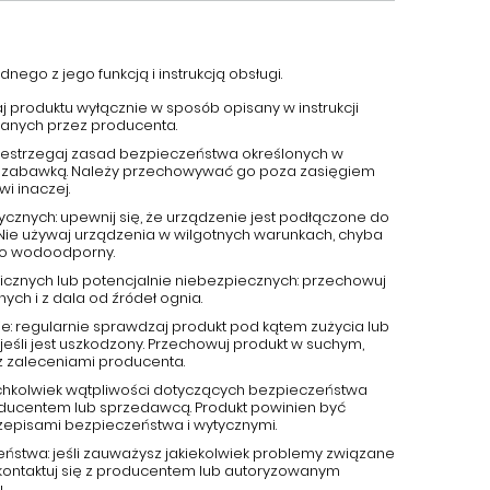
nego z jego funkcją i instrukcją obsługi.
aj produktu wyłącznie w sposób opisany w instrukcji
canych przez producenta.
przestrzegaj zasad bezpieczeństwa określonych w
 jest zabawką. Należy przechowywać go poza zasięgiem
wi inaczej.
ycznych: upewnij się, że urządzenie jest podłączone do
 Nie używaj urządzenia w wilgotnych warunkach, chyba
ako wodoodporny.
cznych lub potencjalnie niebezpiecznych: przechowuj
ch i z dala od źródeł ognia.
e: regularnie sprawdzaj produkt pod kątem zużycia lub
jeśli jest uszkodzony. Przechowuj produkt w suchym,
z zaleceniami producenta.
kichkolwiek wątpliwości dotyczących bezpieczeństwa
roducentem lub sprzedawcą. Produkt powinien być
zepisami bezpieczeństwa i wytycznymi.
eństwa: jeśli zauważysz jakiekolwiek problemy związane
kontaktuj się z producentem lub autoryzowanym
.