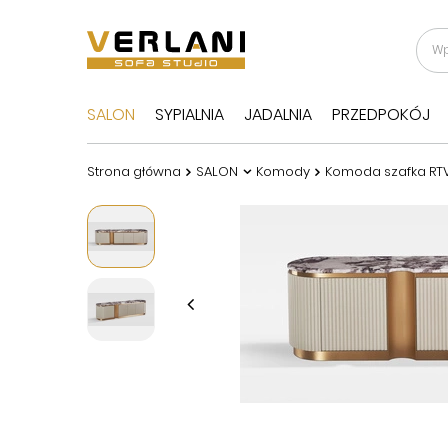
SALON
SYPIALNIA
JADALNIA
PRZEDPOKÓJ
Strona główna
SALON
Komody
Komoda szafka RTV 