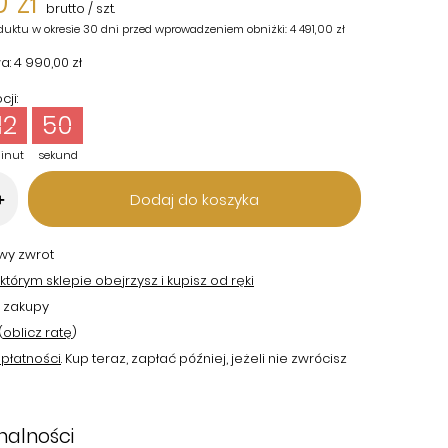
 zł
brutto
/
szt.
duktu w okresie 30 dni przed wprowadzeniem obniżki:
4 491,00 zł
a:
4 990,00 zł
ji:
12
49
inut
sekund
Dodaj do koszyka
+
twy zwrot
tórym sklepie obejrzysz i kupisz od ręki
 zakupy
(
oblicz ratę
)
płatności
. Kup teraz, zapłać później, jeżeli nie zwrócisz
nalności