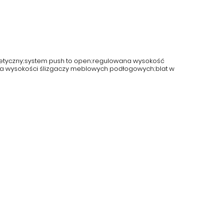
etyczny;system push to open;regulowana wysokość
cja wysokości ślizgaczy meblowych podłogowych;blat w