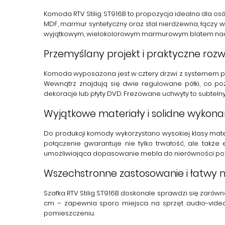
Komoda RTV Stilig ST916B
to propozycja idealna dla osó
MDF, marmur syntetyczny oraz stal nierdzewna, łączy w
wyjątkowym,
wielokolorowym marmurowym blatem
nad
Przemyślany projekt i praktyczne rozw
Komoda wyposażona jest w
cztery drzwi
z systemem
p
Wewnątrz znajdują się dwie regulowane półki, co p
dekoracje lub płyty DVD.
Frezowane uchwyty
to subteln
Wyjątkowe materiały i solidne wykona
Do produkcji komody wykorzystano wysokiej klasy mate
połączenie gwarantuje nie tylko trwałość, ale także
umożliwiająca dopasowanie mebla do nierówności podło
Wszechstronne zastosowanie i łatwy
Szafka RTV Stilig ST916B
doskonale sprawdzi się zarówno
cm – zapewnia sporo miejsca na sprzęt audio-video
pomieszczeniu.