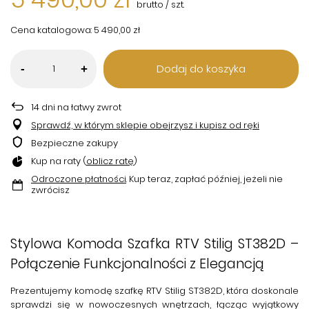
brutto
/
szt.
Cena katalogowa:
5 490,00 zł
Dodaj do koszyka
-
+
14
dni na łatwy zwrot
Sprawdź, w którym sklepie obejrzysz i kupisz od ręki
Bezpieczne zakupy
Kup na raty (
oblicz ratę
)
Odroczone płatności
. Kup teraz, zapłać później, jeżeli nie
zwrócisz
Stylowa Komoda Szafka RTV Stilig ST382D –
Połączenie Funkcjonalności z Elegancją
Prezentujemy
komodę szafkę RTV Stilig ST382D
, która doskonale
sprawdzi się w nowoczesnych wnętrzach, łącząc wyjątkowy