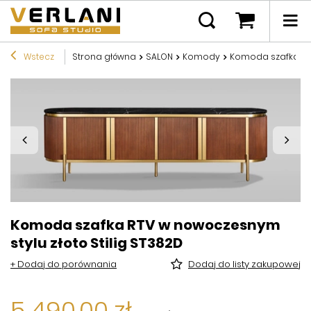
Wstecz
Strona główna
SALON
Komody
Komoda szafka RTV
Komoda szafka RTV w nowoczesnym
stylu złoto Stilig ST382D
+ Dodaj do porównania
Dodaj do listy zakupowej
5 490,00 zł