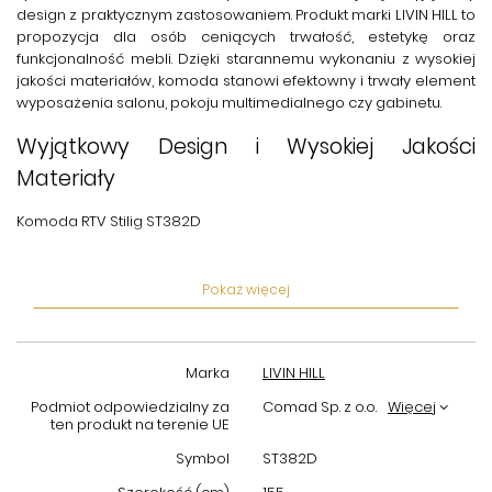
design z praktycznym zastosowaniem. Produkt marki
LIVIN HILL
to
propozycja dla osób ceniących trwałość, estetykę oraz
funkcjonalność mebli. Dzięki starannemu wykonaniu z wysokiej
jakości materiałów, komoda stanowi efektowny i trwały element
wyposażenia salonu, pokoju multimedialnego czy gabinetu.
Wyjątkowy Design i Wysokiej Jakości
Materiały
Komoda RTV Stilig ST382D
Praktyczne Rozwiązania dla Twojego
Pokaż więcej
Komfortu
Komoda została zaprojektowana z myślą o funkcjonalności
użytkowania. Posiada 4 drzwi wyposażone w
system soft close
,
Marka
LIVIN HILL
który gwarantuje ciche i komfortowe zamykanie. Wewnątrz
znajdują się 2 regulowane półki, umożliwiające dostosowanie
Podmiot odpowiedzialny za
Comad Sp. z o.o.
Więcej
ten produkt na terenie UE
przestrzeni do indywidualnych potrzeb – idealne do
przechowywania sprzętu RTV, płyt, książek czy akcesoriów.
Symbol
ST382D
Puszkowe zawiasy
oraz metalowe uchwyty to gwarancja