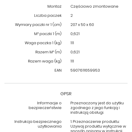
Idealne Uzupełnienie Twojego Wnętrza
Montaż
Częściowo zmontowane
Liczba paczek
2
Komoda szafka RTV Stilig ST382D
to nie tylko praktyczny mebel
do przechowywania sprzętu multimedialnego, ale również
Wymiary paczki nr 1 (cm)
207 x 50 x 60
efektowny element dekoracyjny. Jej elegancka kolorystyka i
M³ paczki 1 (m)
0,621
nowoczesny design sprawiają, że stanie się centralnym
punktem każdego salonu lub pokoju rozrywkowego. Zainwestuj
Waga paczka 1 (kg)
111
w mebel, który łączy w sobie wyjątkowy styl, trwałość i
Razem M³ (m)
0,621
funkcjonalność, a korzystanie z Twoich urządzeń RTV będzie
jeszcze przyjemniejsze.
Razem waga (kg)
111
EAN
5907611659953
GPSR
Informacje o
Przeznaczony jest do użytku
bezpieczeństwie
zgodnego z jego funkcją i
instrukcją obsługi.
Instrukcja bezpiecznego
1. Przeznaczenie produktu:
użytkowania
Używaj produktu wyłącznie w
sposób opisany w instrukcji