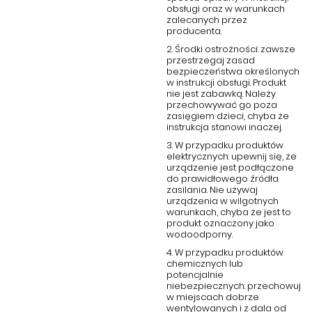
obsługi oraz w warunkach
zalecanych przez
producenta.
2. Środki ostrożności: zawsze
przestrzegaj zasad
bezpieczeństwa określonych
w instrukcji obsługi. Produkt
nie jest zabawką. Należy
przechowywać go poza
zasięgiem dzieci, chyba że
instrukcja stanowi inaczej.
3. W przypadku produktów
elektrycznych: upewnij się, że
urządzenie jest podłączone
do prawidłowego źródła
zasilania. Nie używaj
urządzenia w wilgotnych
warunkach, chyba że jest to
produkt oznaczony jako
wodoodporny.
4. W przypadku produktów
chemicznych lub
potencjalnie
niebezpiecznych: przechowuj
w miejscach dobrze
wentylowanych i z dala od