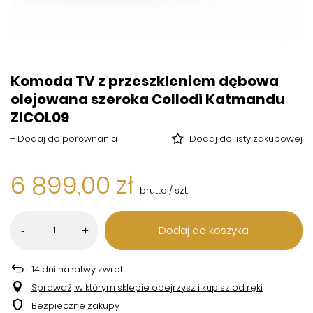
Komoda TV z przeszkleniem dębowa
olejowana szeroka Collodi Katmandu
ZICOL09
+ Dodaj do porównania
Dodaj do listy zakupowej
6 899,00 zł
brutto
/
szt.
Dodaj do koszyka
-
+
14
dni na łatwy zwrot
Sprawdź, w którym sklepie obejrzysz i kupisz od ręki
Bezpieczne zakupy