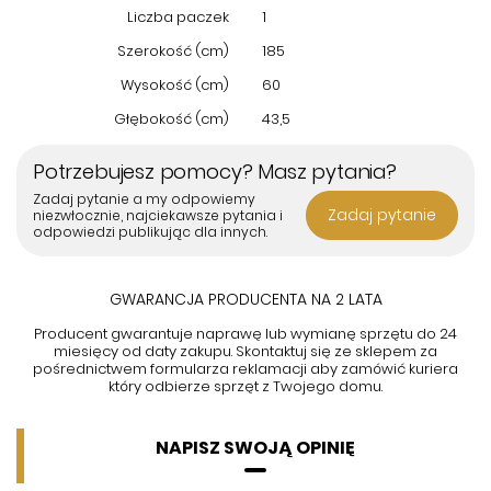
olejowanej Collodi Katmandu
. To idealny wybór dla tych, którzy
Liczba paczek
1
szukają solidnego mebla o unikalnym designie, który będzie
Szerokość (cm)
185
służył przez wiele lat, łącząc naturalne piękno drewna z
praktycznym zastosowaniem.
Wysokość (cm)
60
Głębokość (cm)
43,5
Potrzebujesz pomocy? Masz pytania?
Zadaj pytanie a my odpowiemy
Zadaj pytanie
niezwłocznie, najciekawsze pytania i
odpowiedzi publikując dla innych.
GWARANCJA PRODUCENTA NA 2 LATA
Producent gwarantuje naprawę lub wymianę sprzętu do 24
miesięcy od daty zakupu. Skontaktuj się ze sklepem za
pośrednictwem formularza reklamacji aby
zamówić kuriera
który odbierze sprzęt z Twojego domu.
NAPISZ SWOJĄ OPINIĘ