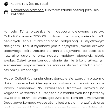
Kup na raty (
oblicz ratę
)
Odroczone płatności
. Kup teraz, zapłać później, jeżeli nie
zwrócisz
Komoda TV z przeszkleniem dębowa olejowana szeroka
Collodi Katmandu ZICOL09
to doskonałe rozwiązanie dla osób
ceniących sobie funkcjonalność połączoną z wyjątkowym
designem. Produkt wykonany jest z najwyższej jakości drewna
dębowego, które zostało starannie olejowane, co podkreśla
naturalne usłojenie oraz nadaje meblowi elegancki, ciepły
wygląd. Dzięki temu komoda stanie się nie tylko praktycznym
elementem wyposażenia, ale również stylową ozdobą salonu
czy pokoju dziennego.
Model
Collodi Katmandu
charakteryzuje się szerokim blatem o
dużej powierzchni, idealnym do ustawienia telewizora oraz
innych akcesoriów RTV. Przeszklenie frontowe pozwala na
wygodne korzystanie z urządzeń elektronicznych bez potrzeby
otwierania drzwi, co znacząco zwiększa komfort użytkowania.
Dodatkowo, komoda wyposażona jest w pojemne szuflady oraz
praktyczne półki, które umożliwiają przechowywanie pilotów, płyt