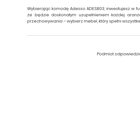
Wybierając
komodę Adesso ADESB03
, inwestujesz w 
że będzie doskonałym uzupełnieniem każdej aranżacj
przechowywania – wybierz mebel, który spełni wszystki
Podmiot odpowiedzial