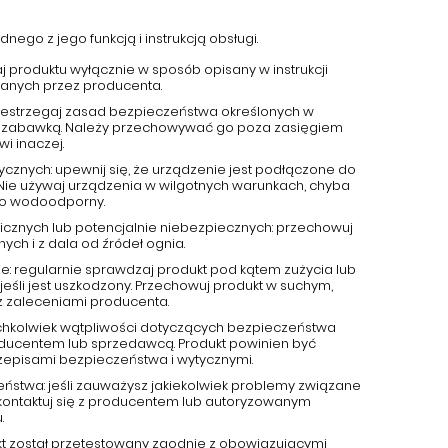
nego z jego funkcją i instrukcją obsługi.
aj produktu wyłącznie w sposób opisany w instrukcji
canych przez producenta.
przestrzegaj zasad bezpieczeństwa określonych w
 jest zabawką. Należy przechowywać go poza zasięgiem
wi inaczej.
ycznych: upewnij się, że urządzenie jest podłączone do
 Nie używaj urządzenia w wilgotnych warunkach, chyba
ako wodoodporny.
cznych lub potencjalnie niebezpiecznych: przechowuj
ch i z dala od źródeł ognia.
e: regularnie sprawdzaj produkt pod kątem zużycia lub
jeśli jest uszkodzony. Przechowuj produkt w suchym,
z zaleceniami producenta.
kichkolwiek wątpliwości dotyczących bezpieczeństwa
roducentem lub sprzedawcą. Produkt powinien być
zepisami bezpieczeństwa i wytycznymi.
eństwa: jeśli zauważysz jakiekolwiek problemy związane
kontaktuj się z producentem lub autoryzowanym
.
kt został przetestowany zgodnie z obowiązującymi