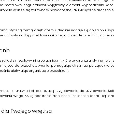
metalowe nogi, stanowi wyjątkowy element wyposażenia każdego
konale wpisze się zarówno w nowoczesne, jak i klasyczne aranżacje.
nimalistyczną formą, dzięki czemu idealnie nadaje się do salonu, sy
wane uchwyty nadają meblowi unikalnego charakteru, eliminując jed
anie
zuflad z metalowymi prowadnicami, które gwarantują płynne i cich
 miejsca do przechowywania, pomagając utrzymać porządek w pom
śnie ułatwiając organizację przestrzeni.
znacznie ułatwia i skraca czas przygotowania do użytkowania. Sol
waniu. Waga 65 kg podkreśla stabilność i solidność konstrukcji, d
 dla Twojego wnętrza