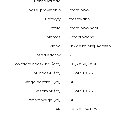
Liczba szuflad
5
Rodzaj prowadnic
metalowe
Uchwyty
frezowane
Detale
metalowe nogi
Montaż
Zmontowany
Video
link do kolekcji Adesso
Liczba paczek
2
Wymiary paczki nr 1 (cm)
105,5 x 50,5 x 98,5
M³ paczki 1 (m)
0,524783375
Waga paczka 1 (kg)
68
Razem M³ (m)
0,524783375
Razem waga (kg)
68
EAN
5907611643372