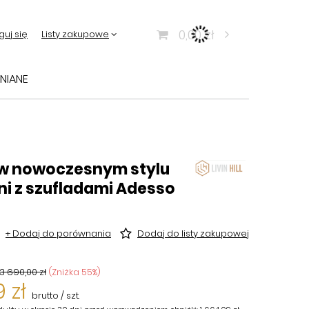
0,00 zł
guj się
Listy zakupowe
NIANE
w nowoczesnym stylu
ni z szufladami Adesso
+ Dodaj do porównania
Dodaj do listy zakupowej
3 690,00 zł
(Zniżka
55
%)
 zł
brutto
/
szt.