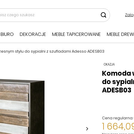
Zalo
BIURO
DEKORACJE
MEBLE TAPICEROWANE
MEBLE DREW
nym stylu do sypialni z szufladami Adesso ADESB03
OKAZJA
Komoda 
do sypial
ADESB03
Cena regularna:
1 664,09