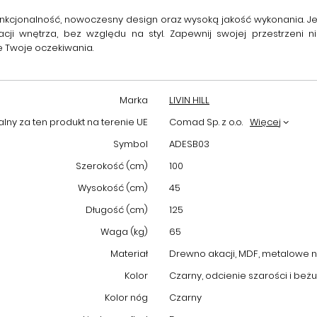
funkcjonalność, nowoczesny design oraz wysoką jakość wykonania. J
i wnętrza, bez względu na styl. Zapewnij swojej przestrzeni ni
e Twoje oczekiwania.
Marka
LIVIN HILL
ny za ten produkt na terenie UE
Comad Sp. z o.o.
Więcej
Symbol
ADESB03
Szerokość (cm)
100
Wysokość (cm)
45
Długość (cm)
125
Waga (kg)
65
Materiał
Drewno akacji, MDF, metalowe 
Kolor
Czarny, odcienie szarości i beżu
Kolor nóg
Czarny