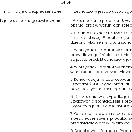
GPSR
Informacje o bezpieczeństwie
Przeznaczony jest do użytku zgod
ukcja bezpiecznego użytkowania
1. Przeznaczenie produktu: Używ
obsługi oraz w warunkach zale
2. Środki ostrożności: zawsze 
instrukcji obsługi. Produkt nie
dzieci, chyba że instrukcja stano
3. W przypadku produktów elektr
prawidłowego źródła zasilania.
że jest to produkt oznaczony j
4. W przypadku produktów chemi
w miejscach dobrze wentylowany
5. Konserwacja i przechowywani
uszkodzeń. Nie używaj produktu, 
bezpiecznym miejscu, zgodnie 
6. Ostrzeżenia: w przypadku ja
użytkowania skontaktuj się z p
używany zgodnie z lokalnymi pr
7. Kontakt w sprawach bezpiecz
z bezpieczeństwem produktu, s
przedstawicielem w Twoim kraju
8. Dodatkowe informacje: Produ