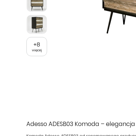
+
8
więcej
Adesso ADESB03 Komoda
– elegancja
Komoda
Adesso ADESB03
od renomowanego produc