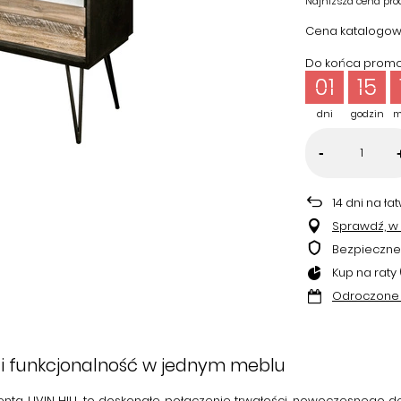
Najniższa cena pro
Cena katalogow
Do końca promoc
01
15
dni
godzin
m
-
14
dni na ła
Sprawdź, w k
Bezpieczne
Kup na raty 
Odroczone 
 i funkcjonalność w jednym meblu
enta
LIVIN HILL
to doskonałe połączenie trwałości, nowoczesnego des