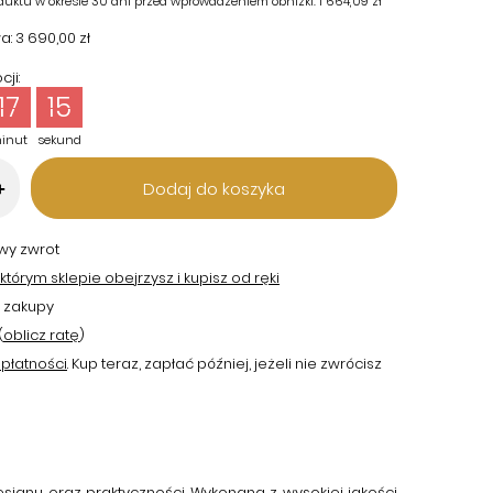
duktu w okresie 30 dni przed wprowadzeniem obniżki:
1 664,09 zł
a:
3 690,00 zł
ji:
17
14
inut
sekund
Dodaj do koszyka
+
twy zwrot
tórym sklepie obejrzysz i kupisz od ręki
 zakupy
(
oblicz ratę
)
płatności
. Kup teraz, zapłać później, jeżeli nie zwrócisz
ignu oraz praktyczności. Wykonana z wysokiej jakości