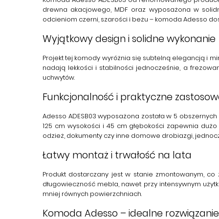
drewna akacjowego, MDF oraz wyposażona w solidne 
odcieniom czerni, szarości i beżu –
komoda Adesso
dos
Wyjątkowy design i solidne wykonanie
Projekt tej
komody
wyróżnia się subtelną elegancją i mi
nadają lekkości i stabilności jednocześnie, a frezo
uchwytów.
Funkcjonalność i praktyczne zastosow
Adesso ADESB03
wyposażona została w 5 obszernych s
125 cm wysokości i 45 cm głębokości zapewnia dużo
odzież, dokumenty czy inne domowe drobiazgi, jednocze
Łatwy montaż i trwałość na lata
Produkt dostarczany jest w stanie zmontowanym, co 
długowieczność mebla, nawet przy intensywnym użytko
mniej równych powierzchniach.
Komoda Adesso – idealne rozwiązanie