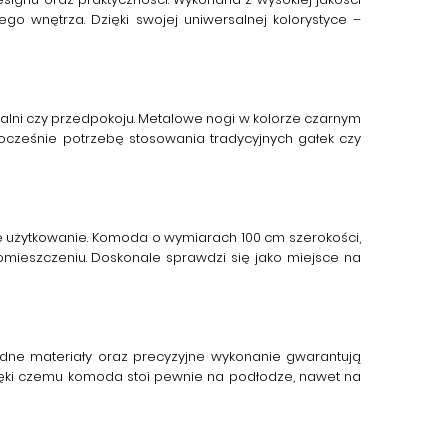
 wnętrza. Dzięki swojej uniwersalnej kolorystyce –
pialni czy przedpokoju. Metalowe nogi w kolorze czarnym
nocześnie potrzebę stosowania tradycyjnych gałek czy
e użytkowanie. Komoda o wymiarach 100 cm szerokości,
ieszczeniu. Doskonale sprawdzi się jako miejsce na
idne materiały oraz precyzyjne wykonanie gwarantują
zięki czemu komoda stoi pewnie na podłodze, nawet na