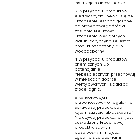
instrukcja stanowi inaczej.
3. W przypadku produktów
elektrycznych: upewnij się, że
urządzenie jest podłączone
do prawidłowego źródła
zasilania. Nie używaj
urządzenia w wilgotnych
warunkach, chyba że jest to
produkt oznaczony jako
wodoodporny.
4. W przypadku produktów
chemicznych lub
potencjalnie
niebezpiecznych: przechowuj
w miejscach dobrze
wentylowanych i z dala od
źródeł ognia.
5. Konserwacja i
przechowywanie: regularnie
sprawdzaj produkt pod
kątem zużycia lub uszkodzeń.
Nie używaj produktu, jeśli jest
uszkodzony. Przechowuj
produkt w suchym,
bezpiecznym miejscu,
zgodnie z zaleceniami