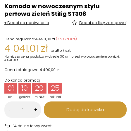
Komoda w nowoczesnym stylu
perłowa zieleń Stilig ST308
+ Dodaj do porównania
Dodaj do listy zakupowej
4 490,00 zł
(Zniżka
10
%)
Cena regularna:
4 041,01 zł
brutto
/
szt.
Najniższa cena produktu w okresie 30 dni przed wprowadzeniem obniżki:
4 041,01 zł
Cena katalogowa:
4 490,00 zł
Do końca promocji:
01
19
29
24
dni
godzin
minut
sekund
Dodaj do koszyka
-
+
14
dni na łatwy zwrot