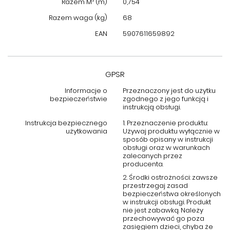
Razem M³ (m)
0,754
Wybierz komodę Stilig ST308 i ciesz się elegancją oraz
Razem waga (kg)
68
funkcjonalnością każdego dnia!
EAN
5907611659892
GPSR
Informacje o
Przeznaczony jest do użytku
bezpieczeństwie
zgodnego z jego funkcją i
instrukcją obsługi.
Instrukcja bezpiecznego
1. Przeznaczenie produktu:
użytkowania
Używaj produktu wyłącznie w
sposób opisany w instrukcji
obsługi oraz w warunkach
zalecanych przez
producenta.
2. Środki ostrożności: zawsze
przestrzegaj zasad
bezpieczeństwa określonych
w instrukcji obsługi. Produkt
nie jest zabawką. Należy
przechowywać go poza
zasięgiem dzieci, chyba że