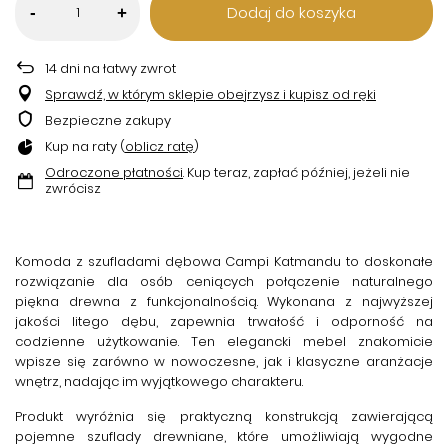
Dodaj do koszyka
-
+
14
dni na łatwy zwrot
Sprawdź, w którym sklepie obejrzysz i kupisz od ręki
Bezpieczne zakupy
Kup na raty (
oblicz ratę
)
Odroczone płatności
. Kup teraz, zapłać później, jeżeli nie
zwrócisz
Komoda z szufladami dębowa Campi Katmandu
to doskonałe
rozwiązanie dla osób ceniących połączenie naturalnego
piękna drewna z funkcjonalnością. Wykonana z najwyższej
jakości litego dębu, zapewnia trwałość i odporność na
codzienne użytkowanie. Ten elegancki mebel znakomicie
wpisze się zarówno w nowoczesne, jak i klasyczne aranżacje
wnętrz, nadając im wyjątkowego charakteru.
Produkt wyróżnia się praktyczną konstrukcją zawierającą
pojemne
szuflady drewniane
, które umożliwiają wygodne