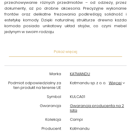
przechowywanie różnych przedmiotów – od odzieży, przez
dokumenty, aż po drobne akcesoria. Precyzyjne wykonanie
frontów oraz delikatne frezowania podkreślają solidność i
estetykę komody. Dzięki naturalnej strukturze drewna każda
komoda posiada unikatowy układ słojów, co czyni mebel
jedynym w swoim rodzaju.
Dębowa komoda Campi Katmandu
to propozycja dla osób,
które pragną wprowadzić do swojego domu ciepło oraz
Pokaż więcej
elegancję naturalnych materiałów. Drewniane nóżki zapewniają
stabilność i równocześnie nadają lekkości formie mebla. Produkt
doskonale sprawdzi się zarówno w salonie, sypialni, jak i w
przestrzeni biurowej, pełniąc funkcję zarówno praktycznego
Marka
KATMANDU
schowka, jak i dekoracyjnego elementu wystroju.
Podmiot odpowiedzialny za
Katmandu sp. z o. o.
Więcej
Katmandu, jako renomowany producent mebli, gwarantuje
ten produkt na terenie UE
wysoką jakość wykonania oraz dbałość o detale. Prezentowana
Symbol
KULCA01
komoda z drewna dębowego to inwestycja na lata, łącząca styl,
funkcjonalność i trwałość. Wybierając ten model, zyskujesz nie
Gwarancja
Gwarancja producenta na 2
lata
tylko mebel, ale i ponadczasowy dodatek, który podniesie
standard każdego wnętrza.
Kolekcja
Campi
Producent
Katmandu