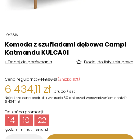
OKAZJA
Komoda z szufladami dębowa Campi
Katmandu KULCA01
+ Dodaj do porównania
Dodaj do listy zakupowej
7 149,00 zł
(Zniżka
10
%)
Cena regularna:
6 434,11 zł
brutto
/
szt.
Najniższa cena produktu w okresie 30 dni przed wprowadzeniem obniżki:
6 434,11 zł
Do końca promocji:
14
10
22
godzin
minut
sekund