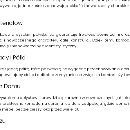
owywania, jednocześnie zachowując lekkość i nowoczesny charakte
teriałów
owo o wysokim połysku
, co gwarantuje trwałość powierzchni oraz
i i nowoczesnego charakteru całej konstrukcji. Dzięki temu
komod
ję i niepowtarzalny akcent stylistyczny.
y i Półki
raz
jedną półkę
, które pozwalają na wygodne przechowywanie doku
zapewniający ciche i delikatne zamykanie, co zwiększa komfort użytk
im Domu
wysokiemu połyskowi sprawdzi się zarówno w nowoczesnych, jak i kla
o praktyczna komoda na ubrania lub do przedpokoju, gdzie pomoże
e mebel będzie cieszył oko przez wiele lat.
żu