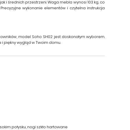
 i średnich przestrzeni. Waga mebla wynosi 103 kg, co
. Precyzyjne wykonanie elementów i czytelna instrukcja
tkowników, model
Soho SH02
jest doskonałym wyborem.
a i piękny wygląd w Twoim domu.
kim połysku, nogi szkło hartowane