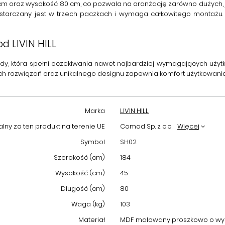
 oraz wysokość 80 cm, co pozwala na aranżację zarówno dużych, jak
dostarczany jest w trzech paczkach i wymaga
całkowitego montażu
 LIVIN HILL
ody
, która spełni oczekiwania nawet najbardziej wymagających uży
ych rozwiązań oraz unikalnego designu zapewnia komfort użytkowani
Marka
LIVIN HILL
ny za ten produkt na terenie UE
Comad Sp. z o.o.
Więcej
Symbol
SH02
Szerokość (cm)
184
Wysokość (cm)
45
Długość (cm)
80
Waga (kg)
103
Materiał
MDF malowany proszkowo o wyso