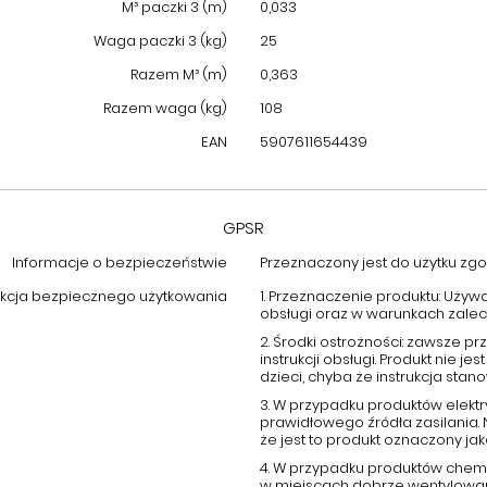
M³ paczki 3 (m)
0,033
Waga paczki 3 (kg)
25
Razem M³ (m)
0,363
Razem waga (kg)
108
EAN
5907611654439
GPSR
Informacje o bezpieczeństwie
Przeznaczony jest do użytku zgod
ukcja bezpiecznego użytkowania
1. Przeznaczenie produktu: Używ
obsługi oraz w warunkach zale
2. Środki ostrożności: zawsze 
instrukcji obsługi. Produkt nie
dzieci, chyba że instrukcja stano
3. W przypadku produktów elektr
prawidłowego źródła zasilania.
że jest to produkt oznaczony j
4. W przypadku produktów chemi
w miejscach dobrze wentylowany