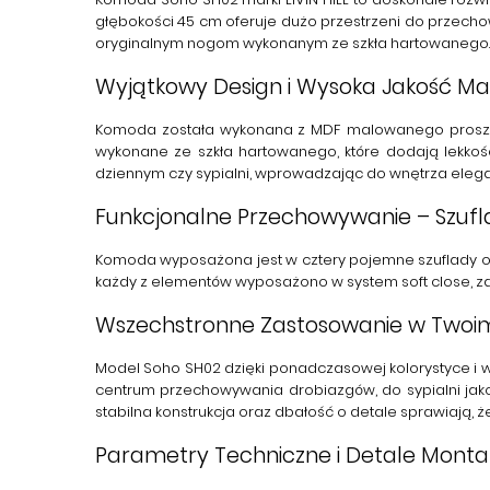
głębokości 45 cm oferuje dużo przestrzeni do przech
oryginalnym nogom wykonanym ze szkła hartowanego.
Wyjątkowy Design i Wysoka Jakość Ma
Komoda została wykonana z
MDF malowanego proszk
wykonane ze szkła hartowanego, które dodają lekkośc
dziennym czy sypialni, wprowadzając do wnętrza eleganc
Funkcjonalne Przechowywanie – Szuflad
Komoda wyposażona jest w
cztery pojemne szuflady
o
każdy z elementów wyposażono w
system soft close
, 
Wszechstronne Zastosowanie w Two
Model
Soho SH02
dzięki ponadczasowej kolorystyce i 
centrum przechowywania drobiazgów, do sypialni jak
stabilna konstrukcja oraz dbałość o detale sprawiają, ż
Parametry Techniczne i Detale Monta