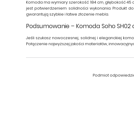
Komoda ma wymiary: szerokość 184 cm, głębokość 45 cm
jest potwierdzeniem solidności wykonania. Produkt 
gwarantują szybkie i łatwe złożenie mebla.
Podsumowanie – Komoda Soho SH02 od
Jeśli szukasz
nowoczesnej, solidnej i eleganckiej kom
Połączenie najwyższej jakości materiałów, innowacyjn
Podmiot odpowiedzial