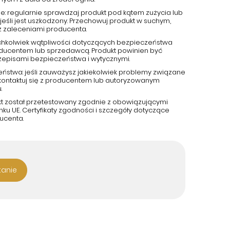
e: regularnie sprawdzaj produkt pod kątem zużycia lub
jeśli jest uszkodzony. Przechowuj produkt w suchym,
z zaleceniami producenta.
kichkolwiek wątpliwości dotyczących bezpieczeństwa
roducentem lub sprzedawcą. Produkt powinien być
zepisami bezpieczeństwa i wytycznymi.
eństwa: jeśli zauważysz jakiekolwiek problemy związane
kontaktuj się z producentem lub autoryzowanym
.
kt został przetestowany zgodnie z obowiązującymi
u UE. Certyfikaty zgodności i szczegóły dotyczące
ucenta.
tanie