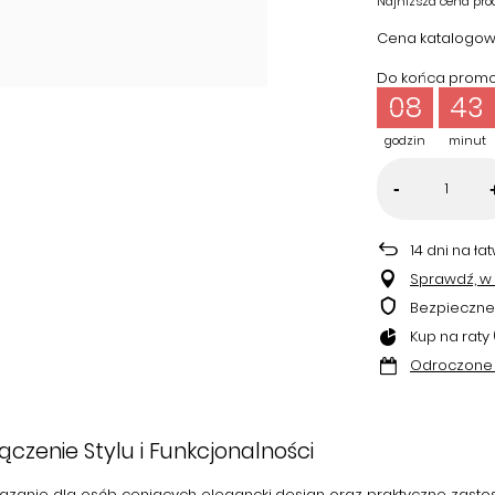
Najniższa cena pro
Cena katalogow
Do końca promoc
08
43
godzin
minut
-
14
dni na ła
Sprawdź, w k
Bezpieczne
Kup na raty 
Odroczone 
zenie Stylu i Funkcjonalności
ązanie dla osób ceniących elegancki design oraz praktyczne zastoso