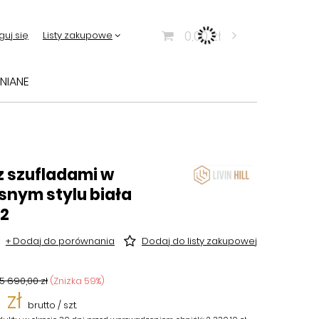
0,00 zł
guj się
Listy zakupowe
NIANE
 szufladami w
nym stylu biała
2
+ Dodaj do porównania
Dodaj do listy zakupowej
5 690,00 zł
(Zniżka
59
%)
 zł
brutto
/
szt.