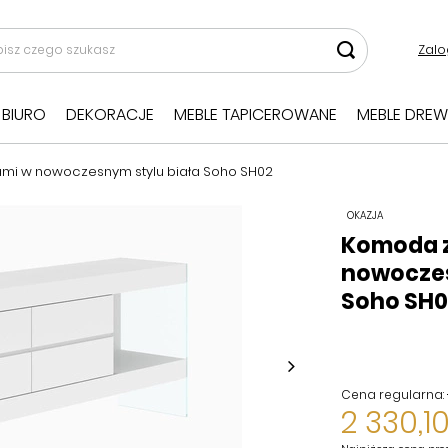
Zalo
BIURO
DEKORACJE
MEBLE TAPICEROWANE
MEBLE DREW
mi w nowoczesnym stylu biała Soho SH02
OKAZJA
Komoda z
nowoczes
Soho SH0
Cena regularna:
2 330,10