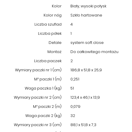
Kolor
Biały, wysoki połysk
Kolor nóg
Szkło hartowane
Liczba szuflad
4
Liczba półek
1
Detale
system soft close
Montaż
Do całkowitego montażu
Liczba paczek
2
Wymiary paczki nr 1 (cm)
186,8 x 51,8 x 25,9
M³ paczki 1 (m)
0,251
Waga paczka 1 (kg)
51
Wymiary paczki nr 2 (cm)
123,4 x 46,1 x 13,9
M³ paczki 2 (m)
0,079
Waga paczki 2 (kg)
32
Wymiary paczki nr 3 (cm)
88,1 x 51,8 x 7,3