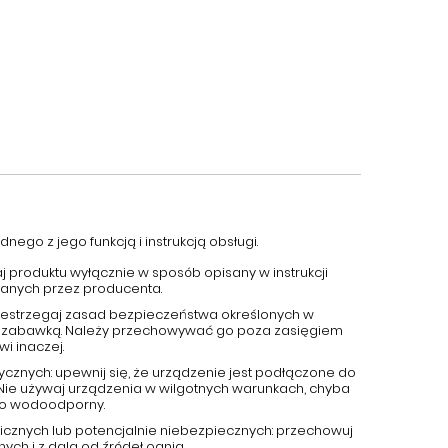
nego z jego funkcją i instrukcją obsługi.
aj produktu wyłącznie w sposób opisany w instrukcji
canych przez producenta.
przestrzegaj zasad bezpieczeństwa określonych w
 jest zabawką. Należy przechowywać go poza zasięgiem
wi inaczej.
ycznych: upewnij się, że urządzenie jest podłączone do
 Nie używaj urządzenia w wilgotnych warunkach, chyba
ako wodoodporny.
cznych lub potencjalnie niebezpiecznych: przechowuj
ch i z dala od źródeł ognia.