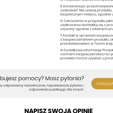
5. Konserwacja i przechowywani
uszkodzeń. Nie używaj produktu, 
bezpiecznym miejscu, zgodnie 
6. Ostrzeżenia: w przypadku ja
użytkowania skontaktuj się z p
używany zgodnie z lokalnymi pr
7. Kontakt w sprawach bezpiecz
z bezpieczeństwem produktu, s
przedstawicielem w Twoim kraju
8. Dodatkowe informacje: Produ
normami bezpieczeństwa na rynk
produktu można uzyskać u prod
ebujesz pomocy? Masz pytania?
Zadaj py
my odpowiemy niezwłocznie, najciekawsze pytania i
odpowiedzi publikując dla innych.
NAPISZ SWOJĄ OPINIĘ