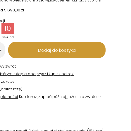
duktu w okresie 30 dni przed wprowadzeniem obniżki:
2 330,10 zł
a:
5 690,00 zł
ji:
09
sekund
Dodaj do koszyka
+
twy zwrot
tórym sklepie obejrzysz i kupisz od ręki
 zakupy
(
oblicz ratę
)
płatności
. Kup teraz, zapłać później, jeżeli nie zwrócisz
wanie mebli. Dzięki swojej dużej szerokości (184 cm) i