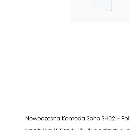
Nowoczesna Komoda Soho SH02 – Połąc
Komoda
Soho SH02
marki
LIVIN HILL
to doskonałe rozwi