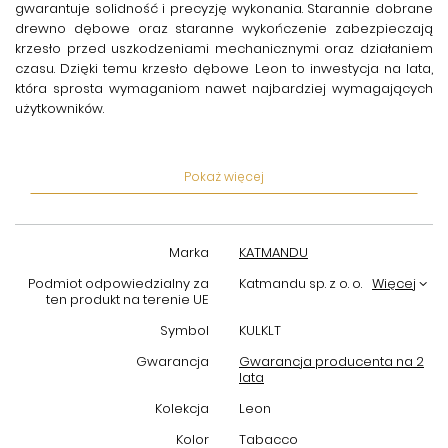
gwarantuje solidność i precyzję wykonania. Starannie dobrane
drewno dębowe oraz staranne wykończenie zabezpieczają
krzesło przed uszkodzeniami mechanicznymi oraz działaniem
czasu. Dzięki temu
krzesło dębowe Leon
to inwestycja na lata,
która sprosta wymaganiom nawet najbardziej wymagających
użytkowników.
Krzesło jest nie tylko estetyczne, ale również wygodne –
ergonomicznie wyprofilowane oparcie oraz stabilna
Pokaż więcej
konstrukcja zapewniają komfort podczas wielogodzinnego
siedzenia. Idealnie sprawdzi się zarówno jako element
wyposażenia jadalni, salonu, biura, jak i innych przestrzeni
użytkowych. Jego uniwersalny design pozwala na łatwe
Marka
KATMANDU
dopasowanie do różnych aranżacji wnętrz.
Podmiot odpowiedzialny za
Katmandu sp. z o. o.
Więcej
Wybierając
krzesło dębowe Leon Tabacco Katmandu
, zyskujesz
ten produkt na terenie UE
produkt, który łączy w sobie tradycję naturalnego drewna z
Symbol
KULKLT
nowoczesnym podejściem do designu i ergonomii. To
funkcjonalny mebel, który podkreśli wyjątkowy charakter
Gwarancja
Gwarancja producenta na 2
lata
Twojego domu lub miejsca pracy, jednocześnie dbając o Twój
komfort.
Kolekcja
Leon
Zamów już dziś i przekonaj się, jak
krzesło dębowe
może
Kolor
Tabacco