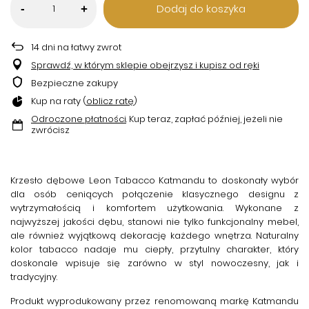
Dodaj do koszyka
-
+
14
dni na łatwy zwrot
Sprawdź, w którym sklepie obejrzysz i kupisz od ręki
Bezpieczne zakupy
Kup na raty (
oblicz ratę
)
Odroczone płatności
. Kup teraz, zapłać później, jeżeli nie
zwrócisz
Krzesło dębowe Leon Tabacco Katmandu
to doskonały wybór
dla osób ceniących połączenie klasycznego designu z
wytrzymałością i komfortem użytkowania. Wykonane z
najwyższej jakości dębu, stanowi nie tylko funkcjonalny mebel,
ale również wyjątkową dekorację każdego wnętrza. Naturalny
kolor
tabacco
nadaje mu ciepły, przytulny charakter, który
doskonale wpisuje się zarówno w styl nowoczesny, jak i
tradycyjny.
Produkt wyprodukowany przez renomowaną markę
Katmandu