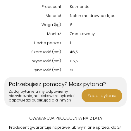
odmienić wygląd oraz funkcjonalność Twojego wnętrza,
Producent
Katmandu
zapewniając trwałość i styl na długie lata.
Materiał
Naturalne drewno dębu
Waga (kg)
6
Montaż
Zmontowany
Liczba paczek
1
Szerokość (cm)
46,5
Wysokość (cm)
85,5
Głębokość (cm)
50
Potrzebujesz pomocy? Masz pytania?
Zadaj pytanie a my odpowiemy
Zadaj pytanie
niezwłocznie, najciekawsze pytania i
odpowiedzi publikując dla innych.
GWARANCJA PRODUCENTA NA 2 LATA
Producent gwarantuje naprawę lub wymianę sprzętu do 24