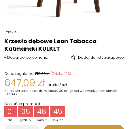
OKAZJA
Krzesło dębowe Leon Tabacco
Katmandu KULKLT
+ Dodaj do porównania
Dodaj do listy zakupowej
719,00 zł
(Zniżka
10
%)
Cena regularna:
647,09 zł
brutto
/
szt.
Najniższa cena produktu w okresie 30 dni przed wprowadzeniem obniżki:
647,09 zł
Do końca promocji:
01
05
48
45
dni
godzin
minut
sekund