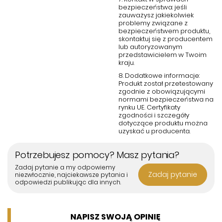
bezpieczeństwa: jeśli
zauważysz jakiekolwiek
problemy związane z
bezpieczeństwem produktu,
skontaktuj się z producentem
lub autoryzowanym
przedstawicielem w Twoim
kraju.
8. Dodatkowe informacje:
Produkt został przetestowany
zgodnie z obowiązującymi
normami bezpieczeństwa na
rynku UE. Certyfikaty
zgodności i szczegóły
dotyczące produktu można
uzyskać u producenta.
Potrzebujesz pomocy? Masz pytania?
Zadaj pytanie a my odpowiemy
Zadaj pytanie
niezwłocznie, najciekawsze pytania i
odpowiedzi publikując dla innych.
NAPISZ SWOJĄ OPINIĘ