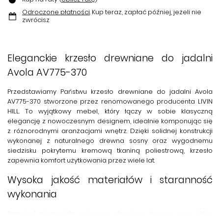
Odroczone płatności
. Kup teraz, zapłać później, jeżeli nie
zwrócisz
Eleganckie krzesło drewniane do jadalni
Avola AV775-370
Przedstawiamy Państwu
krzesło drewniane do jadalni Avola
AV775-370
stworzone przez renomowanego producenta
LIVIN
HILL
. To wyjątkowy mebel, który łączy w sobie klasyczną
elegancję z nowoczesnym designem, idealnie komponując się
z różnorodnymi aranżacjami wnętrz. Dzięki solidnej konstrukcji
wykonanej z naturalnego drewna sosny oraz wygodnemu
siedzisku pokrytemu kremową tkaniną poliestrową, krzesło
zapewnia komfort użytkowania przez wiele lat.
Wysoka jakość materiałów i staranność
wykonania
Krzesło Avola zostało wykonane z trwałego drewna sosny, które