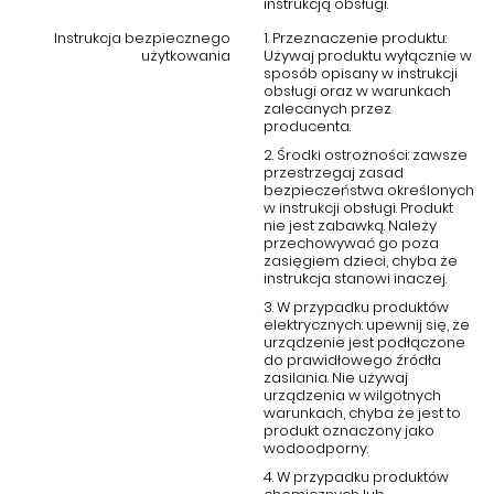
instrukcją obsługi.
wykonania. Idealne do stylowych i funkcjonalnych wnętrz,
stanowi doskonałe uzupełnienie każdej jadalni, kuchni czy
Instrukcja bezpiecznego
1. Przeznaczenie produktu:
eleganckiego salonu. Wysoka jakość materiałów oraz dbałość o
użytkowania
Używaj produktu wyłącznie w
detale gwarantują satysfakcję z zakupu na wiele lat.
sposób opisany w instrukcji
obsługi oraz w warunkach
zalecanych przez
producenta.
2. Środki ostrożności: zawsze
przestrzegaj zasad
bezpieczeństwa określonych
w instrukcji obsługi. Produkt
nie jest zabawką. Należy
przechowywać go poza
zasięgiem dzieci, chyba że
instrukcja stanowi inaczej.
3. W przypadku produktów
elektrycznych: upewnij się, że
urządzenie jest podłączone
do prawidłowego źródła
zasilania. Nie używaj
urządzenia w wilgotnych
warunkach, chyba że jest to
produkt oznaczony jako
wodoodporny.
4. W przypadku produktów