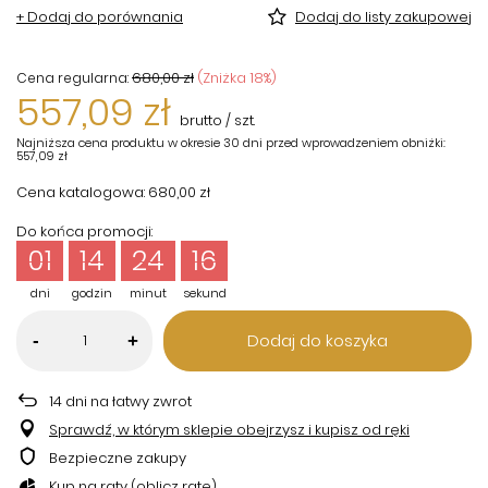
+ Dodaj do porównania
Dodaj do listy zakupowej
680,00 zł
(Zniżka
18
%)
Cena regularna:
557,09 zł
brutto
/
szt.
Najniższa cena produktu w okresie 30 dni przed wprowadzeniem obniżki:
557,09 zł
Cena katalogowa:
680,00 zł
Do końca promocji:
01
14
24
15
dni
godzin
minut
sekund
Dodaj do koszyka
-
+
14
dni na łatwy zwrot
Sprawdź, w którym sklepie obejrzysz i kupisz od ręki
Bezpieczne zakupy
Kup na raty (
oblicz ratę
)