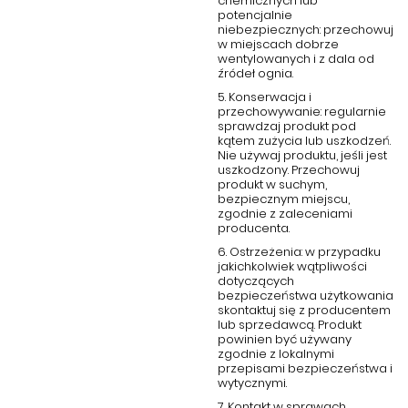
chemicznych lub
potencjalnie
niebezpiecznych: przechowuj
w miejscach dobrze
wentylowanych i z dala od
źródeł ognia.
5. Konserwacja i
przechowywanie: regularnie
sprawdzaj produkt pod
kątem zużycia lub uszkodzeń.
Nie używaj produktu, jeśli jest
uszkodzony. Przechowuj
produkt w suchym,
bezpiecznym miejscu,
zgodnie z zaleceniami
producenta.
6. Ostrzeżenia: w przypadku
jakichkolwiek wątpliwości
dotyczących
bezpieczeństwa użytkowania
skontaktuj się z producentem
lub sprzedawcą. Produkt
powinien być używany
zgodnie z lokalnymi
przepisami bezpieczeństwa i
wytycznymi.
7. Kontakt w sprawach