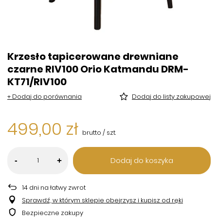
Krzesło tapicerowane drewniane
czarne RIV100 Orio Katmandu DRM-
KT71/RIV100
+ Dodaj do porównania
Dodaj do listy zakupowej
499,00 zł
brutto
/
szt.
Dodaj do koszyka
-
+
14
dni na łatwy zwrot
Sprawdź, w którym sklepie obejrzysz i kupisz od ręki
Bezpieczne zakupy