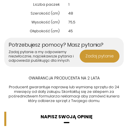
Liczba paczek
1
Szerokość (cm)
48
Wysokość (cm)
75,5
Głębokość (cm)
45
Potrzebujesz pomocy? Masz pytania?
Zadaj pytanie a my odpowiemy
Zadaj pytanie
niezwłocznie, najciekawsze pytania i
odpowiedzi publikując dla innych.
GWARANCJA PRODUCENTA NA 2 LATA
Producent gwarantuje naprawę lub wymianę sprzętu do 24
miesięcy od daty zakupu. Skontaktuj się ze sklepem za
pośrednictwem formularza reklamacji aby
zamówić kuriera
który odbierze sprzęt z Twojego domu.
NAPISZ SWOJĄ OPINIĘ