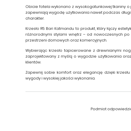
Obicie fotela wykonano z wysokogatunkowej tkaniny o prz
zapewniają wygodę użytkowania nawet podczas długiego
charakter.
Krzesło R5 Bari Katmandu
to produkt, który łączy este
różnorodnymi stylami wnętrz – od nowoczesnych po kl
przestrzeni domowych oraz komercyjnych.
Wybierając
krzesło tapicerowane z drewnianymi no
zaprojektowany z myślą o wygodzie użytkowania oraz
klientów.
Zapewnij sobie komfort oraz elegancję dzięki
krzesłu
wygody i wysokiej jakości wykonania.
Podmiot odpowiedzial