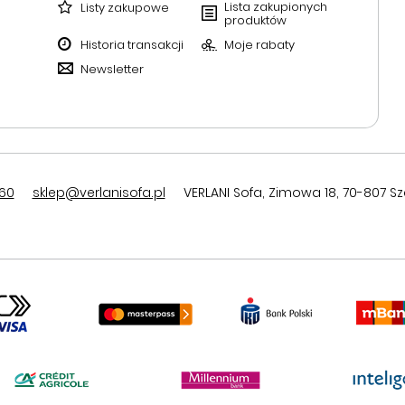
Lista zakupionych
Listy zakupowe
produktów
Historia transakcji
Moje rabaty
Newsletter
60
sklep@verlanisofa.pl
VERLANI Sofa
,
Zimowa 18
,
70-807
Sz