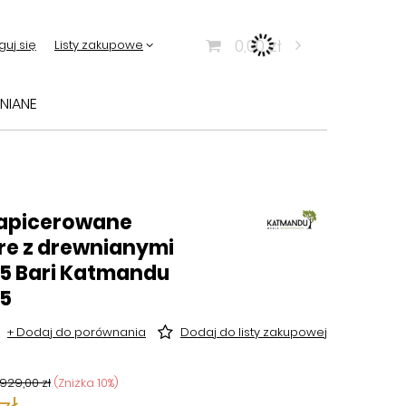
0,00 zł
guj się
Listy zakupowe
NIANE
tapicerowane
re z drewnianymi
5 Bari Katmandu
5
+ Dodaj do porównania
Dodaj do listy zakupowej
929,00 zł
(Zniżka
10
%)