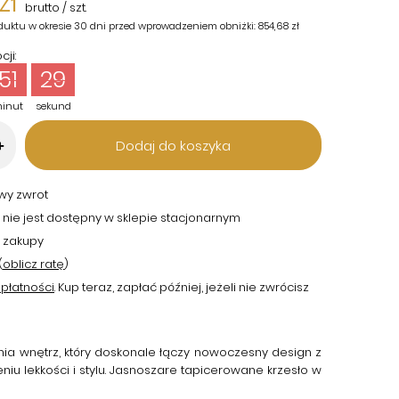
zł
brutto
/
szt.
duktu w okresie 30 dni przed wprowadzeniem obniżki:
854,68 zł
ji:
51
28
inut
sekund
Dodaj do koszyka
+
twy zwrot
 nie jest dostępny w sklepie stacjonarnym
 zakupy
(
oblicz ratę
)
płatności
. Kup teraz, zapłać później, jeżeli nie zwrócisz
nia wnętrz, który doskonale łączy nowoczesny design z
u lekkości i stylu.
Jasnoszare tapicerowane krzesło
w