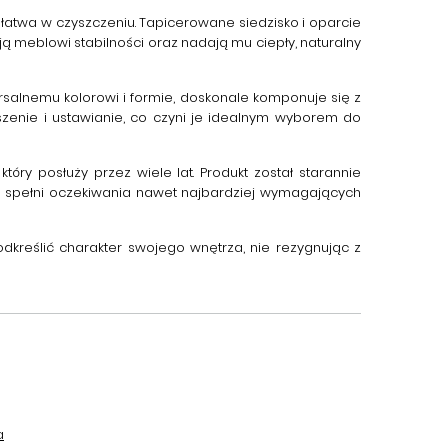
ż łatwa w czyszczeniu.
Tapicerowane siedzisko i oparcie
 meblowi stabilności oraz nadają mu ciepły, naturalny
rsalnemu kolorowi i formie, doskonale komponuje się z
szenie i ustawianie, co czyni je idealnym wyborem do
tóry posłuży przez wiele lat. Produkt został starannie
e spełni oczekiwania nawet najbardziej wymagających
odkreślić charakter swojego wnętrza, nie rezygnując z
a