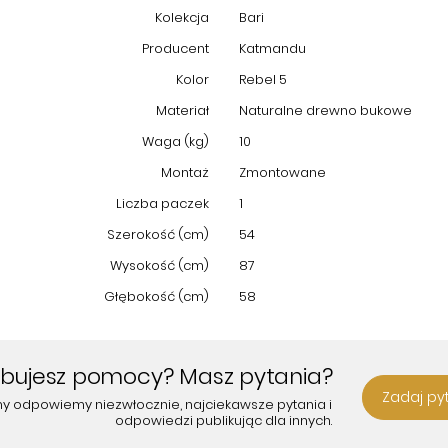
Kolekcja
Bari
Producent
Katmandu
Kolor
Rebel 5
Materiał
Naturalne drewno bukowe
Waga (kg)
10
Montaż
Zmontowane
Liczba paczek
1
Szerokość (cm)
54
Wysokość (cm)
87
Głębokość (cm)
58
ebujesz pomocy? Masz pytania?
Zadaj py
my odpowiemy niezwłocznie, najciekawsze pytania i
odpowiedzi publikując dla innych.