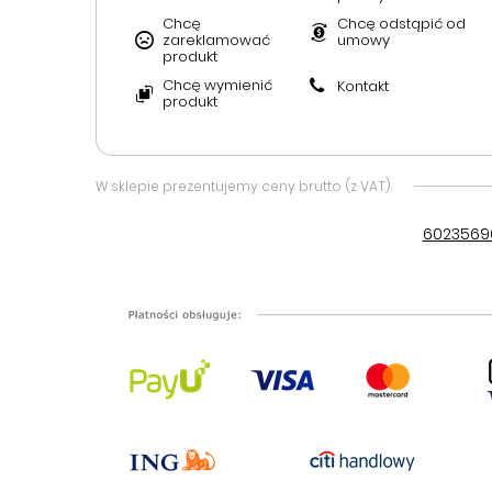
Chcę
Chcę odstąpić od
zareklamować
umowy
produkt
Chcę wymienić
Kontakt
produkt
W sklepie prezentujemy ceny brutto (z VAT).
6023569