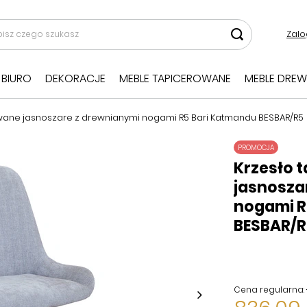
Zalo
BIURO
DEKORACJE
MEBLE TAPICEROWANE
MEBLE DREW
wane jasnoszare z drewnianymi nogami R5 Bari Katmandu BESBAR/R5
PROMOCJA
Krzesło 
jasnosza
nogami R
BESBAR/R
Cena regularna: