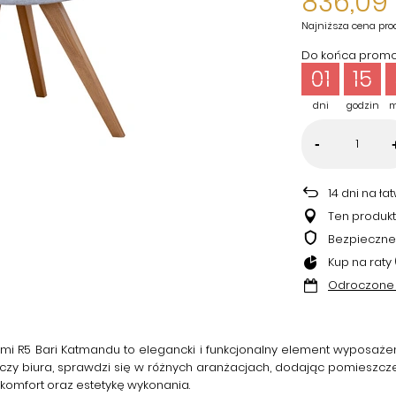
836,09 
Najniższa cena pro
Do końca promoc
01
15
dni
godzin
m
-
14
dni na ła
Ten produkt
Bezpieczne
Kup na raty 
Odroczone 
mi R5 Bari Katmandu
to elegancki i funkcjonalny element wyposaże
czy biura, sprawdzi się w różnych aranżacjach, dodając pomieszczeni
komfort oraz estetykę wykonania.