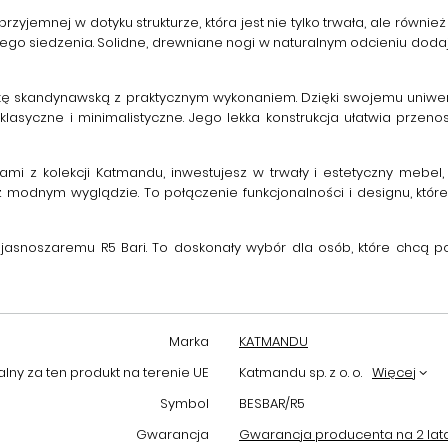
yjemnej w dotyku strukturze, która jest nie tylko trwała, ale równie
 siedzenia. Solidne, drewniane nogi w naturalnym odcieniu dodają
tykę skandynawską z praktycznym wykonaniem. Dzięki swojemu uniwe
asyczne i minimalistyczne. Jego lekka konstrukcja ułatwia przeno
gami
z kolekcji Katmandu, inwestujesz w trwały i estetyczny mebel, k
 modnym wyglądzie. To połączenie funkcjonalności i designu, któr
 jasnoszaremu R5 Bari
. To doskonały wybór dla osób, które chcą p
Marka
KATMANDU
ny za ten produkt na terenie UE
Katmandu sp. z o. o.
Więcej
Symbol
BESBAR/R5
Gwarancja
Gwarancja producenta na 2 lat