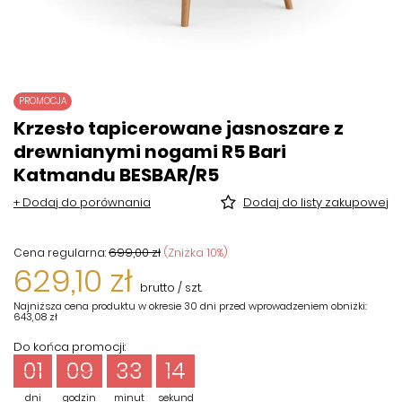
PROMOCJA
Krzesło tapicerowane jasnoszare z
drewnianymi nogami R5 Bari
Katmandu BESBAR/R5
+ Dodaj do porównania
Dodaj do listy zakupowej
699,00 zł
(Zniżka
10
%)
Cena regularna:
629,10 zł
brutto
/
szt.
Najniższa cena produktu w okresie 30 dni przed wprowadzeniem obniżki:
643,08 zł
Do końca promocji:
01
09
33
14
dni
godzin
minut
sekund