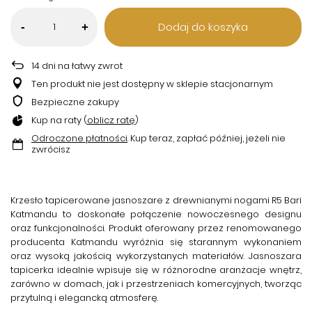
Dodaj do koszyka
-
+
14
dni na łatwy zwrot
Ten produkt nie jest dostępny w sklepie stacjonarnym
Bezpieczne zakupy
Kup na raty (
oblicz ratę
)
Odroczone płatności
. Kup teraz, zapłać później, jeżeli nie
zwrócisz
Krzesło tapicerowane jasnoszare z drewnianymi nogami R5 Bari
Katmandu
to doskonałe połączenie nowoczesnego designu
oraz funkcjonalności. Produkt oferowany przez renomowanego
producenta
Katmandu
wyróżnia się starannym wykonaniem
oraz wysoką jakością wykorzystanych materiałów. Jasnoszara
tapicerka idealnie wpisuje się w różnorodne aranżacje wnętrz,
zarówno w domach, jak i przestrzeniach komercyjnych, tworząc
przytulną i elegancką atmosferę.