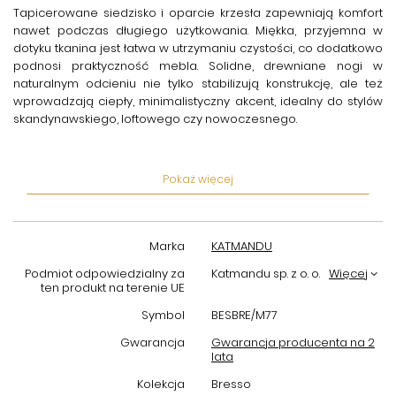
Tapicerowane siedzisko i oparcie krzesła zapewniają komfort
nawet podczas długiego użytkowania. Miękka, przyjemna w
dotyku tkanina jest łatwa w utrzymaniu czystości, co dodatkowo
podnosi praktyczność mebla. Solidne, drewniane nogi w
naturalnym odcieniu nie tylko stabilizują konstrukcję, ale też
wprowadzają ciepły, minimalistyczny akcent, idealny do stylów
skandynawskiego, loftowego czy nowoczesnego.
Krzesło R5 Bari
to mebel, który spełni oczekiwania osób
ceniących ergonomię oraz estetykę. Jego uniwersalna forma i
Pokaż więcej
neutralna kolorystyka umożliwiają łatwe dopasowanie do
istniejących zestawów mebli, stołów oraz dekoracji. Produkt
doskonale sprawdzi się jako element wyposażenia jadalni,
salonu, biura czy poczekalni, gwarantując wygodę i trwałość
Marka
KATMANDU
przez wiele lat.
Podmiot odpowiedzialny za
Katmandu sp. z o. o.
Więcej
Dzięki wysokim standardom produkcji
krzesło tapicerowane z
ten produkt na terenie UE
drewnianymi nogami Katmandu
to inwestycja w komfort oraz
Symbol
BESBRE/M77
styl. Łatwy montaż oraz lekka konstrukcja pozwalają na
swobodne przemieszczanie i aranżowanie przestrzeni według
Gwarancja
Gwarancja producenta na 2
lata
indywidualnych potrzeb. Wybierz sprawdzony i elegancki mebel,
który wniesie do Twojego wnętrza funkcjonalność połączoną ze
Kolekcja
Bresso
szlachetnym, jasnoszarym kolorem.