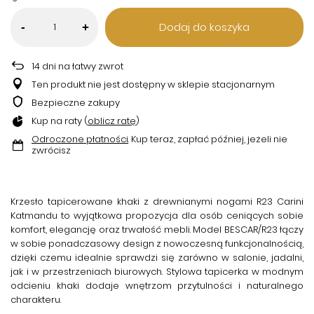
Dodaj do koszyka
-
+
14
dni na łatwy zwrot
Ten produkt nie jest dostępny w sklepie stacjonarnym
Bezpieczne zakupy
Kup na raty (
oblicz ratę
)
Odroczone płatności
. Kup teraz, zapłać później, jeżeli nie
zwrócisz
Krzesło tapicerowane khaki z drewnianymi nogami R23 Carini
Katmandu
to wyjątkowa propozycja dla osób ceniących sobie
komfort, elegancję oraz trwałość mebli. Model BESCAR/R23 łączy
w sobie ponadczasowy design z nowoczesną funkcjonalnością,
dzięki czemu idealnie sprawdzi się zarówno w salonie, jadalni,
jak i w przestrzeniach biurowych. Stylowa tapicerka w modnym
odcieniu khaki dodaje wnętrzom przytulności i naturalnego
charakteru.