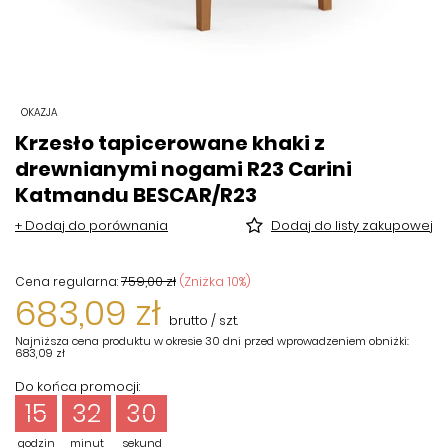
OKAZJA
Krzesło tapicerowane khaki z
drewnianymi nogami R23 Carini
Katmandu BESCAR/R23
+ Dodaj do porównania
Dodaj do listy zakupowej
759,00 zł
(Zniżka
10
%)
Cena regularna:
683,09 zł
brutto
/
szt.
Najniższa cena produktu w okresie 30 dni przed wprowadzeniem obniżki:
683,09 zł
Do końca promocji:
15
32
30
godzin
minut
sekund