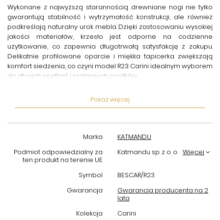
Wykonane z najwyższą starannością
drewniane nogi
nie tylko
gwarantują stabilność i wytrzymałość konstrukcji, ale również
podkreślają naturalny urok mebla. Dzięki zastosowaniu wysokiej
jakości materiałów, krzesło jest odporne na codzienne
użytkowanie, co zapewnia długotrwałą satysfakcję z zakupu.
Delikatnie profilowane oparcie i miękka tapicerka zwiększają
komfort siedzenia, co czyni model R23 Carini idealnym wyborem
do długich spotkań i rodzinnych posiłków.
Design krzesła tapicerowanego khaki
doskonale wpisuje się w
Pokaż więcej
różne style aranżacji wnętrz – od nowoczesnych po klasyczne.
Uniwersalny kolor khaki łatwo dopasować do innych elementów
wyposażenia, takich jak drewniane stoły, szafki czy dekoracje w
naturalnych barwach. Model Katmandu to także idealne
Marka
KATMANDU
rozwiązanie dla osób poszukujących mebli o wysokiej jakości w
rozsądnej cenie.
Podmiot odpowiedzialny za
Katmandu sp. z o. o.
Więcej
ten produkt na terenie UE
Wybierając
krzesło tapicerowane Katmandu R23 Carini
,
Symbol
BESCAR/R23
inwestujesz w produkt, który łączy w sobie praktyczność oraz
estetykę na najwyższym poziomie. To mebel, który odmieni
Gwarancja
Gwarancja producenta na 2
lata
charakter każdego wnętrza, wprowadzając do niego
ponadczasowy styl i wygodę każdego dnia.
Kolekcja
Carini