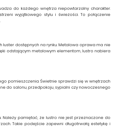
wadza do każdego wnętrza niepowtarzalny charakter.
trzeni wyjątkowego stylu i świeżości. To połączenie
.
ych luster dostępnych na rynku. Metalowa oprawa ma nie
. Dzięki odstającym metalowym elementom, lustro nabiera
nego pomieszczenia. Świetnie sprawdzi się w wnętrzach
alne do salonu, przedpokoju, sypialni czy nowoczesnego
u. Należy pamiętać, że lustro
nie jest przeznaczone do
ch. Takie podejście zapewni długotrwałą estetykę i