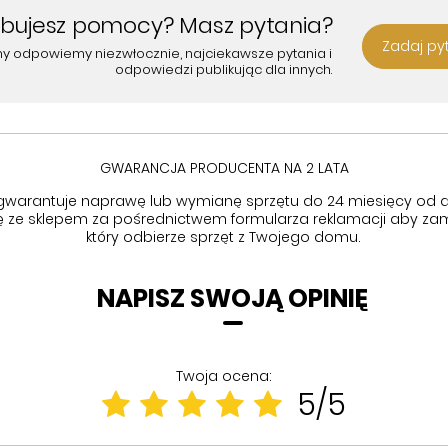
ebujesz pomocy? Masz pytania?
Zadaj py
my odpowiemy niezwłocznie, najciekawsze pytania i
odpowiedzi publikując dla innych.
GWARANCJA PRODUCENTA NA 2 LATA
gwarantuje naprawę lub wymianę sprzętu do 24 miesięcy od d
się ze sklepem za pośrednictwem formularza reklamacji aby
zam
który odbierze sprzęt z Twojego domu.
NAPISZ SWOJĄ OPINIĘ
Twoja ocena:
5/5