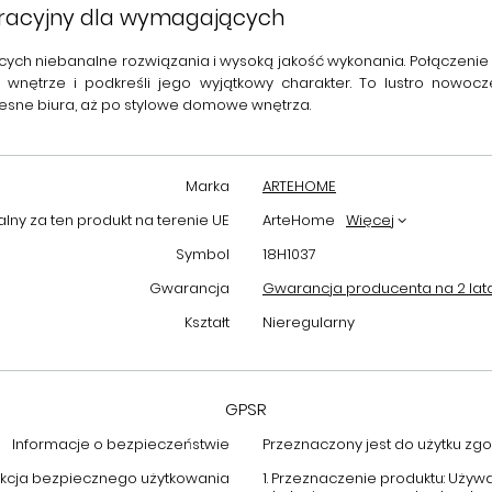
oracyjny dla wymagających
cych niebanalne rozwiązania i wysoką jakość wykonania. Połączenie
 wnętrze i podkreśli jego wyjątkowy charakter. To lustro nowocz
esne biura, aż po stylowe domowe wnętrza.
Marka
ARTEHOME
ny za ten produkt na terenie UE
ArteHome
Więcej
Symbol
18H1037
Gwarancja
Gwarancja producenta na 2 lat
Kształt
Nieregularny
GPSR
Informacje o bezpieczeństwie
Przeznaczony jest do użytku zgod
ukcja bezpiecznego użytkowania
1. Przeznaczenie produktu: Używ