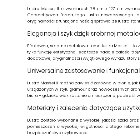
Lustro Massei II
o wymiarach 78 cm x 127 cm zwraca u
Geometryczna forma tego
lustra nowoczesnego
ide
oryginalności z funkcjonalnością sprawia, że lustro sta
Elegancja i szyk dzięki srebrnej metal
Efektowna,
srebrna metalowa rama
lustra Massei II t
tylko funkcję estetyczną, lecz także nadaje całości tr
dodatkowej oryginalności i wyjątkowego wyrazu, który 
Uniwersalne zastosowanie i funkcjona
Lustro Massei II można zawiesić zarówno w pionie, ja
urządzonych w stylu
glamour
oraz nowoczesnych aranża
biura – gdziekolwiek zostanie umieszczone, podkreśli wy
Materiały i zalecenia dotyczące użyt
Lustro zostało wykonane z wysokiej jakości szkła oraz
pomieszczeń o wysokiej wilgotności
, dlatego rekome
bezpieczeństwo użytkowania.