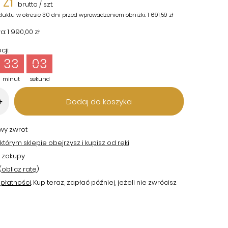
 zł
brutto
/
szt.
duktu w okresie 30 dni przed wprowadzeniem obniżki:
1 691,59 zł
a:
1 990,00 zł
ji:
33
02
minut
sekund
Dodaj do koszyka
+
twy zwrot
tórym sklepie obejrzysz i kupisz od ręki
 zakupy
(
oblicz ratę
)
płatności
. Kup teraz, zapłać później, jeżeli nie zwrócisz