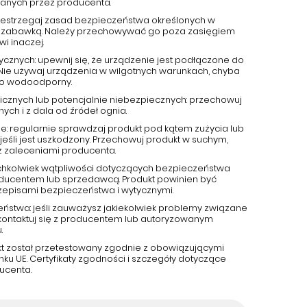
canych przez producenta.
przestrzegaj zasad bezpieczeństwa określonych w
 jest zabawką. Należy przechowywać go poza zasięgiem
wi inaczej.
ycznych: upewnij się, że urządzenie jest podłączone do
 Nie używaj urządzenia w wilgotnych warunkach, chyba
ako wodoodporny.
cznych lub potencjalnie niebezpiecznych: przechowuj
ch i z dala od źródeł ognia.
e: regularnie sprawdzaj produkt pod kątem zużycia lub
jeśli jest uszkodzony. Przechowuj produkt w suchym,
z zaleceniami producenta.
kichkolwiek wątpliwości dotyczących bezpieczeństwa
roducentem lub sprzedawcą. Produkt powinien być
zepisami bezpieczeństwa i wytycznymi.
eństwa: jeśli zauważysz jakiekolwiek problemy związane
kontaktuj się z producentem lub autoryzowanym
.
kt został przetestowany zgodnie z obowiązującymi
u UE. Certyfikaty zgodności i szczegóły dotyczące
ucenta.