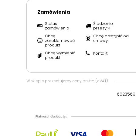
Zamówienia
Status
Śledzenie
zamówienia
przesyłki
Chcę
Chcę odstąpić od
zareklamować
umowy
produkt
Chcę wymienić
Kontakt
produkt
W sklepie prezentujemy ceny brutto (z VAT).
6023569