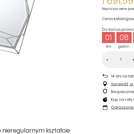
1 691,59
Najniższa cena pro
Cena katalogow
Do końca promoc
01
08
dni
godzin
-
14
dni na ła
Sprawdź, w k
Bezpieczne
Kup na raty 
Odroczone 
o nieregularnym kształcie