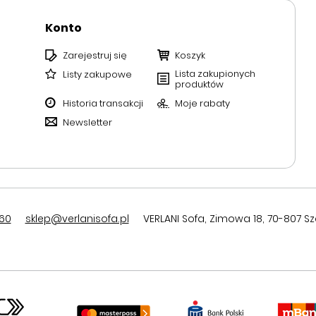
Konto
Zarejestruj się
Koszyk
Lista zakupionych
Listy zakupowe
produktów
Historia transakcji
Moje rabaty
Newsletter
60
sklep@verlanisofa.pl
VERLANI Sofa
,
Zimowa 18
,
70-807
Sz