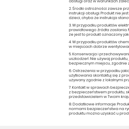
obsługi oraz w warunkach zale
2. Środki ostrożności: zawsze 
instrukcji obsługi. Produkt nie
dzieci, chyba że instrukcja stano
3. W przypadku produktów elektr
prawidłowego źródła zasilania.
że jest to produkt oznaczony j
4. W przypadku produktów chemi
w miejscach dobrze wentylowany
5. Konserwacja i przechowywani
uszkodzeń. Nie używaj produktu, 
bezpiecznym miejscu, zgodnie 
6. Ostrzeżenia: w przypadku ja
użytkowania skontaktuj się z p
używany zgodnie z lokalnymi pr
7. Kontakt w sprawach bezpiecz
z bezpieczeństwem produktu, s
przedstawicielem w Twoim kraju
8. Dodatkowe informacje: Produ
normami bezpieczeństwa na rynk
produktu można uzyskać u prod