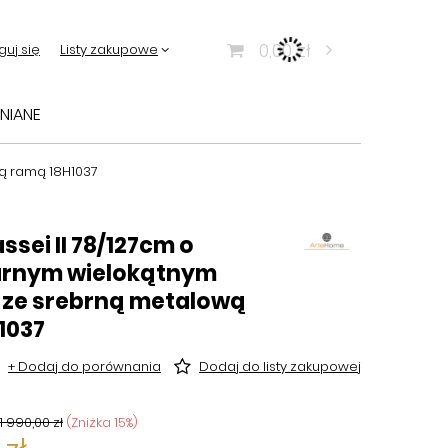
0,00 zł
guj się
Listy zakupowe
NIANE
wą ramą 18H1037
ssei II 78/127cm o
arnym wielokątnym
e ze srebrną metalową
1037
+ Dodaj do porównania
Dodaj do listy zakupowej
1 990,00 zł
(Zniżka
15
%)