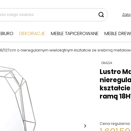
Zalo
BIURO
DEKORACJE
MEBLE TAPICEROWANE
MEBLE DREW
I 78/127cm o nieregularnym wielokątnym kształcie ze srebrną metalo
OKAZJA
Lustro Ma
nieregul
kształci
ramą 18H
Cena regularna: