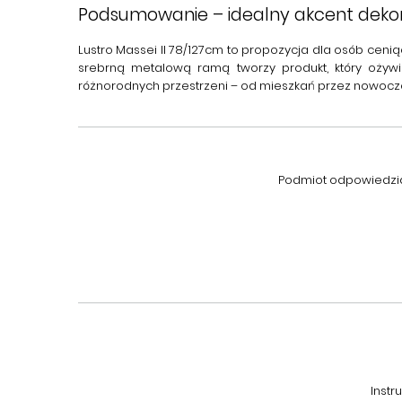
Podsumowanie – idealny akcent dek
Lustro Massei II 78/127cm
to propozycja dla osób cenią
srebrną metalową ramą tworzy produkt, który ożywi
różnorodnych przestrzeni – od mieszkań przez nowocz
Podmiot odpowiedzial
Instr