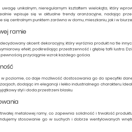
wagę unikalnym, nieregularnym kształtem wielokąta, który wpro
alnie wpisuje się w aktualne trendy aranżacyjne, nadając przes
nie się centralnym punktem zarówno w domu, mieszkaniu, jak i w biurze
owej ramie
o zdecydowany akcent dekoracyjny, który wyróżnia produkt na tle inn
ójwymiarowy efekt, podkreślając przestrzenność i głębię tafli lustra
z pewnością przyciągnie wzrok każdego gościa.
lność
k i w poziomie, co daje możliwość dostosowania go do specyfiki da
cjach, dodając im elegancji i lekko industrialnego charakteru. Ide
jątkowy styl i doda przestrzeni blasku.
kowania
 trwałej
metalowej ramy
, co zapewnia solidność i trwałość produkt
ndujemy stosowanie go w suchych i dobrze wentylowanych wnętrza