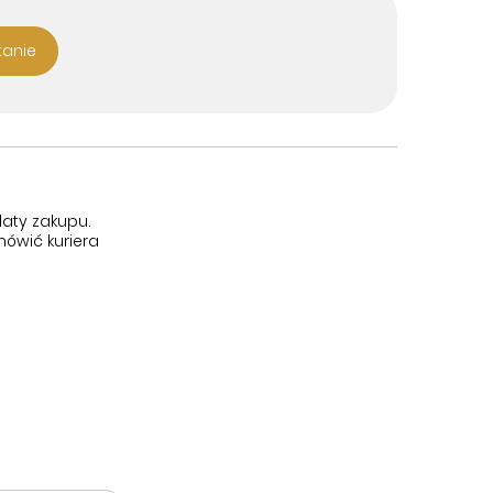
tanie
aty zakupu.
ówić kuriera