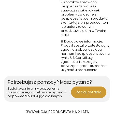
7. Kontakt w sprawach
bezpieczeństwa: jeśli
zauważysz jakiekolwiek
problemy związane z
bezpieczeństwem produktu,
skontaktuj się z producentem
lub autoryzowanym
przedstawicielem w Twoim
kraju.
8. Dodatkowe informacje:
Produkt został przetestowany
zgodnie z obowiązującymi
normami bezpieczeństwa na
rynku UE. Certyfikaty
zgodności i szczegóły
dotyczące produktu można
uzyskać u producenta.
Potrzebujesz pomocy? Masz pytania?
Zadaj pytanie a my odpowiemy
Zadaj pytanie
niezwłocznie, najciekawsze pytania i
odpowiedzi publikując dla innych.
GWARANCJA PRODUCENTA NA 2 LATA