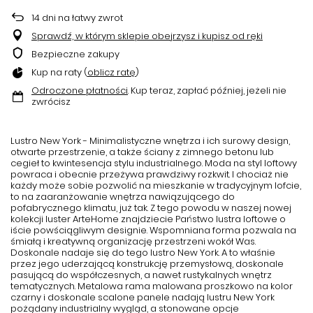
14
dni na łatwy zwrot
Sprawdź, w którym sklepie obejrzysz i kupisz od ręki
Bezpieczne zakupy
Kup na raty (
oblicz ratę
)
Odroczone płatności
. Kup teraz, zapłać później, jeżeli nie
zwrócisz
Lustro New York - Minimalistyczne wnętrza i ich surowy design,
otwarte przestrzenie, a także ściany z zimnego betonu lub
cegieł to kwintesencja stylu industrialnego. Moda na styl loftowy
powraca i obecnie przeżywa prawdziwy rozkwit. I chociaż nie
każdy może sobie pozwolić na mieszkanie w tradycyjnym lofcie,
to na zaaranżowanie wnętrza nawiązującego do
pofabrycznego klimatu, już tak. Z tego powodu w naszej nowej
kolekcji luster ArteHome znajdziecie Państwo lustra loftowe o
iście powściągliwym designie. Wspomniana forma pozwala na
śmiałą i kreatywną organizację przestrzeni wokół Was.
Doskonale nadaje się do tego
lustro New York
. A to właśnie
przez jego uderzającą konstrukcję przemysłową, doskonale
pasującą do współczesnych, a nawet rustykalnych wnętrz
tematycznych. Metalowa rama malowana proszkowo na kolor
czarny i doskonale scalone panele nadają lustru New York
pożądany industrialny wygląd, a stonowane opcje