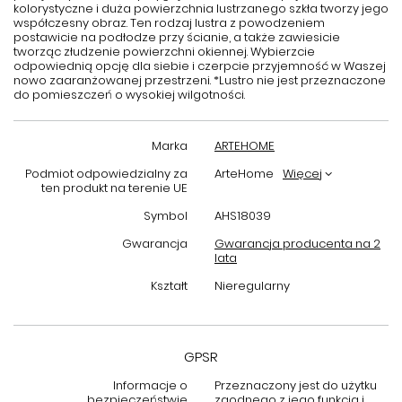
kolorystyczne i duża powierzchnia lustrzanego szkła tworzy jego
współczesny obraz. Ten rodzaj lustra z powodzeniem
postawicie na podłodze przy ścianie, a także zawiesicie
tworząc złudzenie powierzchni okiennej. Wybierzcie
odpowiednią opcję dla siebie i czerpcie przyjemność w Waszej
nowo zaaranżowanej przestrzeni. *Lustro nie jest przeznaczone
do pomieszczeń o wysokiej wilgotności.
Marka
ARTEHOME
Podmiot odpowiedzialny za
ArteHome
Więcej
ten produkt na terenie UE
Symbol
AHS18039
Gwarancja
Gwarancja producenta na 2
lata
Kształt
Nieregularny
GPSR
Informacje o
Przeznaczony jest do użytku
bezpieczeństwie
zgodnego z jego funkcją i