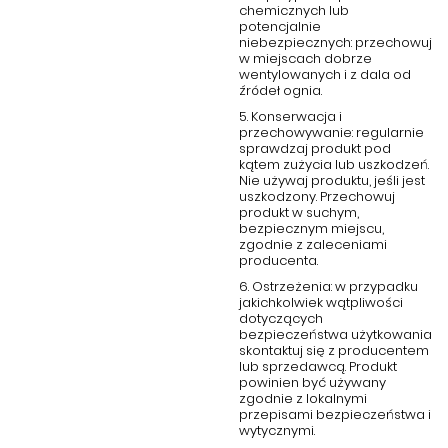
chemicznych lub
potencjalnie
niebezpiecznych: przechowuj
w miejscach dobrze
wentylowanych i z dala od
źródeł ognia.
5. Konserwacja i
przechowywanie: regularnie
sprawdzaj produkt pod
kątem zużycia lub uszkodzeń.
Nie używaj produktu, jeśli jest
uszkodzony. Przechowuj
produkt w suchym,
bezpiecznym miejscu,
zgodnie z zaleceniami
producenta.
6. Ostrzeżenia: w przypadku
jakichkolwiek wątpliwości
dotyczących
bezpieczeństwa użytkowania
skontaktuj się z producentem
lub sprzedawcą. Produkt
powinien być używany
zgodnie z lokalnymi
przepisami bezpieczeństwa i
wytycznymi.