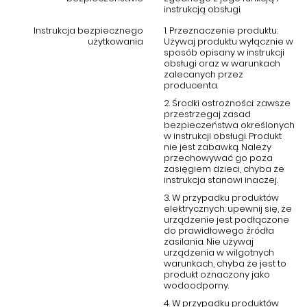
instrukcją obsługi.
Instrukcja bezpiecznego
1. Przeznaczenie produktu:
użytkowania
Używaj produktu wyłącznie w
sposób opisany w instrukcji
obsługi oraz w warunkach
zalecanych przez
producenta.
2. Środki ostrożności: zawsze
przestrzegaj zasad
bezpieczeństwa określonych
w instrukcji obsługi. Produkt
nie jest zabawką. Należy
przechowywać go poza
zasięgiem dzieci, chyba że
instrukcja stanowi inaczej.
3. W przypadku produktów
elektrycznych: upewnij się, że
urządzenie jest podłączone
do prawidłowego źródła
zasilania. Nie używaj
urządzenia w wilgotnych
warunkach, chyba że jest to
produkt oznaczony jako
wodoodporny.
4. W przypadku produktów