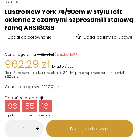
OKAZJA
Lustro New York 76/90cm w stylu loft
okienne z czarnymi szprosami i stalową
ramą AHS18039
+ Dodaj do porównania
Dodaj do listy zakupowej
1 132,01 zł
(Zniżka
15
%)
Cena regularna:
962,29 zł
brutto
/
szt.
Najniższa cena produktu w okresie 30 dni przed wprowadzeniem obniżki:
962,29 zł
Cena katalogowa:
1 132,01 zł
Do końca promocji:
08
55
17
godzin
minut
sekund
Dodaj do koszyka
-
+