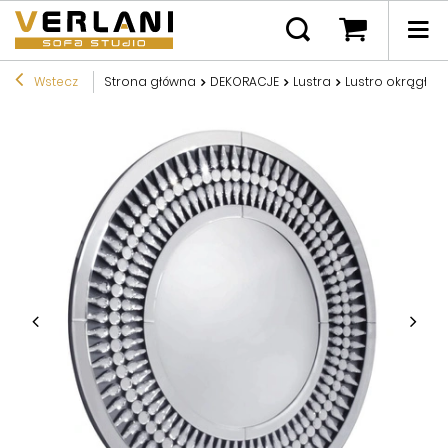
Wstecz
Strona główna
DEKORACJE
Lustra
Lustro okrągłe g