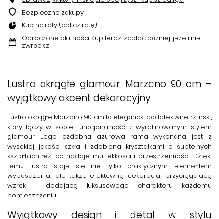
Bezpieczne zakupy
Kup na raty (
oblicz ratę
)
Odroczone płatności
. Kup teraz, zapłać później, jeżeli nie
zwrócisz
Lustro okrągłe glamour Marzano 90 cm –
wyjątkowy akcent dekoracyjny
Lustro okrągłe Marzano 90 cm
to elegancki dodatek wnętrzarski,
który łączy w sobie funkcjonalność z wyrafinowanym stylem
glamour. Jego
ozdobna ażurowa rama
wykonana jest z
wysokiej jakości szkła i zdobiona kryształkami o subtelnych
kształtach łez, co nadaje mu lekkości i przestrzenności. Dzięki
temu lustro staje się nie tylko praktycznym elementem
wyposażenia, ale także efektowną dekoracją, przyciągającą
wzrok i dodającą luksusowego charakteru każdemu
pomieszczeniu.
Wyjątkowy design i detal w stylu