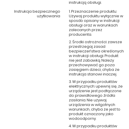
instrukcją obsługi.
Idealny wybór dla miłośników stylu glamour
Instrukcja bezpiecznego
1. Przeznaczenie produktu:
użytkowania
Używaj produktu wyłącznie w
i nowoczesności
sposób opisany w instrukcji
obsługi oraz w warunkach
zalecanych przez
Lustro Marzano to propozycja dla osób ceniących
niebanalne
producenta.
dodatki do wnętrz
, które jednocześnie pełnią funkcję praktyczną
2. Środki ostrożności: zawsze
i dekoracyjną. Jego luksusowy charakter oraz delikatna forma
przestrzegaj zasad
sprawią, że każde pomieszczenie nabierze wyjątkowego
bezpieczeństwa określonych
klimatu i stylu. To lustro, które zdecydowanie wyróżnia się na tle
w instrukcji obsługi. Produkt
innych, oferując ponadczasową elegancję i niezwykłą lekkość
nie jest zabawką. Należy
przechowywać go poza
wizualną.
zasięgiem dzieci, chyba że
instrukcja stanowi inaczej.
Podsumowanie – lustro o wyjątkowym
3. W przypadku produktów
charakterze
elektrycznych: upewnij się, że
urządzenie jest podłączone
do prawidłowego źródła
Lustro okrągłe glamour Marzano 90 cm
z dekoracyjną ramą z
zasilania. Nie używaj
kryształkami w kształcie łez to doskonały wybór dla osób
urządzenia w wilgotnych
szukających ekskluzywnego dodatku do swojego domu. Idealne
warunkach, chyba że jest to
do wnętrz w stylu glamour, nowojorskim i nowoczesnym, łączy w
produkt oznaczony jako
wodoodporny.
sobie piękno, styl i funkcjonalność. Stwórz wyjątkowy klimat w
swoim mieszkaniu dzięki temu unikatowemu lustru, które
4. W przypadku produktów