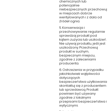
chemicznych lub
przyciąga wzrok i nadaje przestrzeni niezwykłego charakteru.
potencjalnie
niebezpiecznych: przechowuj
w miejscach dobrze
wentylowanych i z dala od
źródeł ognia.
5. Konserwacja i
przechowywanie: regularnie
sprawdzaj produkt pod
kątem zużycia lub uszkodzeń.
Nie używaj produktu, jeśli jest
uszkodzony. Przechowuj
produkt w suchym,
bezpiecznym miejscu,
zgodnie z zaleceniami
producenta.
6. Ostrzeżenia: w przypadku
jakichkolwiek wątpliwości
dotyczących
bezpieczeństwa użytkowania
skontaktuj się z producentem
lub sprzedawcą. Produkt
powinien być używany
zgodnie z lokalnymi
przepisami bezpieczeństwa i
wytycznymi.