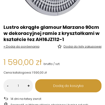
Lustro okrągłe glamour Marzano 90cm
w dekoracyjnej ramie z kryształkami w
kształcie łez AH16JZ112-1
+ Dodaj do porównania
Dodaj do listy zakupowej
1 590,00 zł
brutto
/
szt.
Cena katalogowa:
1 590,00 zł
Dodaj do koszyka
-
+
14
dni na łatwy zwrot
Sprawdź, w którym sklepie obejrzysz i kupisz od ręki