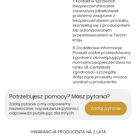
7. Kontakt w sprawach
bezpieczeństwa: jeśli
zauważysz jakiekolwiek
problemy związane z
bezpieczeństwem produktu,
skontaktuj się z producentem
lub autoryzowanym
przedstawicielem w Twoim
kraju.
8. Dodatkowe informacje:
Produkt został przetestowany
zgodnie z obowiązującymi
normami bezpieczeństwa na
rynku UE. Certyfikaty
zgodności i szczegóły
dotyczące produktu można
uzyskać u producenta.
Potrzebujesz pomocy? Masz pytania?
Zadaj pytanie a my odpowiemy
Zadaj pytanie
niezwłocznie, najciekawsze pytania i
odpowiedzi publikując dla innych.
GWARANCJA PRODUCENTA NA 2 LATA