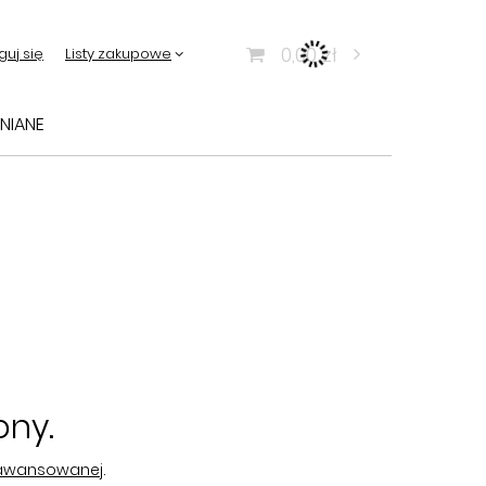
0,00 zł
guj się
Listy zakupowe
NIANE
ony.
aawansowanej
.