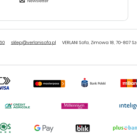
Newsletter
60
sklep@verlanisofa.pl
VERLANI Sofa
,
Zimowa 18
,
70-807
Sz