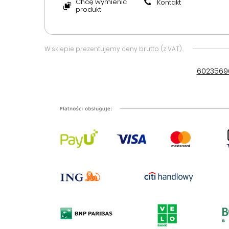
Chcę wymienić
Kontakt
produkt
W sklepie prezentujemy ceny brutto (z VAT).
6023569