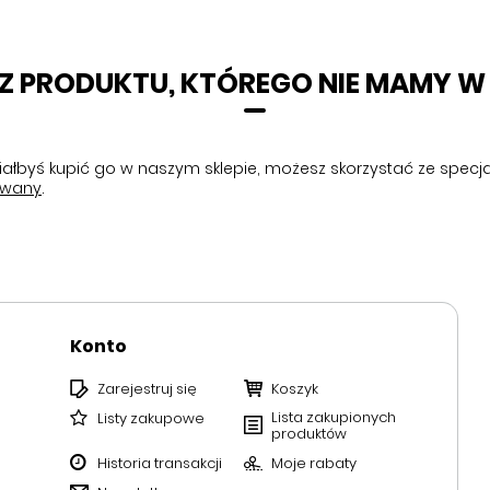
Z PRODUKTU, KTÓREGO NIE MAMY W 
chciałbyś kupić go w naszym sklepie, możesz skorzystać ze spe
owany
.
Konto
Zarejestruj się
Koszyk
Lista zakupionych
Listy zakupowe
produktów
Historia transakcji
Moje rabaty