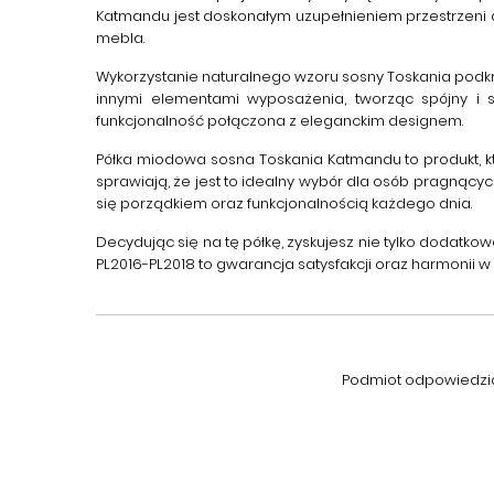
Katmandu
jest doskonałym uzupełnieniem przestrzen
mebla.
Wykorzystanie naturalnego wzoru sosny Toskania podkreś
innymi elementami wyposażenia, tworząc spójny i s
funkcjonalność połączona z eleganckim designem.
Półka miodowa sosna Toskania
Katmandu to produkt, k
sprawiają, że jest to idealny wybór dla osób pragnący
się porządkiem oraz funkcjonalnością każdego dnia.
Decydując się na tę półkę, zyskujesz nie tylko dodatko
PL2016-PL2018 to gwarancja satysfakcji oraz harmonii 
Podmiot odpowiedzial