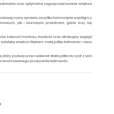
przedmiotów oraz optymalne zagospodarowanie wnętrza
miodowej sosny sprawia, że półka harmonijnie współgra z
wych, jak i biurowych przestrzeni, gdzie liczy się
ków. Łatwość montażu, trwałość oraz atrakcyjny wygląd
 estetykę wnętrza. Wybierz małą półkę Katmandu i ciesz
który posłuży przez wiele lat.
Mała półka do szaf
z serii
owi od renomowanego producenta Katmandu.
a