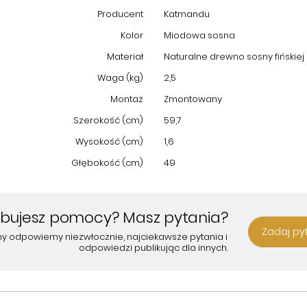
Producent
Katmandu
Kolor
Miodowa sosna
Materiał
Naturalne drewno sosny fińskiej
Waga (kg)
2,5
Montaż
Zmontowany
Szerokość (cm)
59,7
Wysokość (cm)
1,6
Głębokość (cm)
49
ebujesz pomocy? Masz pytania?
Zadaj py
my odpowiemy niezwłocznie, najciekawsze pytania i
odpowiedzi publikując dla innych.