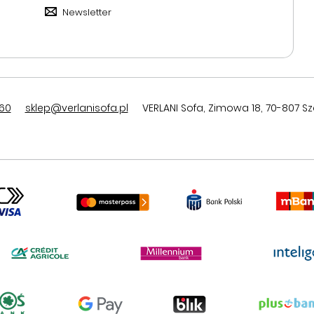
Newsletter
60
sklep@verlanisofa.pl
VERLANI Sofa
,
Zimowa 18
,
70-807
Sz