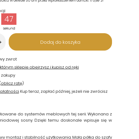
duktu w okresie 30 dni przed wprowadzeniem obniżki:
173,89 zł
ji:
46
sekund
Dodaj do koszyka
+
twy zwrot
tórym sklepie obejrzysz i kupisz od ręki
 zakupy
(
oblicz ratę
)
płatności
. Kup teraz, zapłać później, jeżeli nie zwrócisz
dykowane do systemów meblowych tej serii. Wykonana z
miodowej sosny. Dzięki temu doskonale wpisuje się w
wy montaż i stabilność użytkowania.
Mała półka do szafy