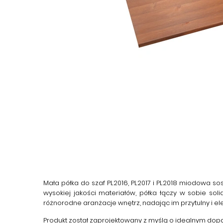
Mała półka do szaf PL2016, PL2017 i PL2018 miodowa s
wysokiej jakości materiałów, półka łączy w sobie s
różnorodne aranżacje wnętrz, nadając im przytulny i el
Produkt został zaprojektowany z myślą o idealnym dopas