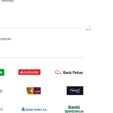
umowy
czecin