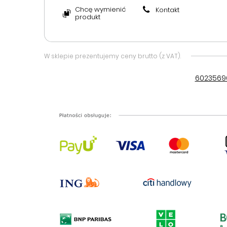
Chcę wymienić
Kontakt
produkt
W sklepie prezentujemy ceny brutto (z VAT).
6023569