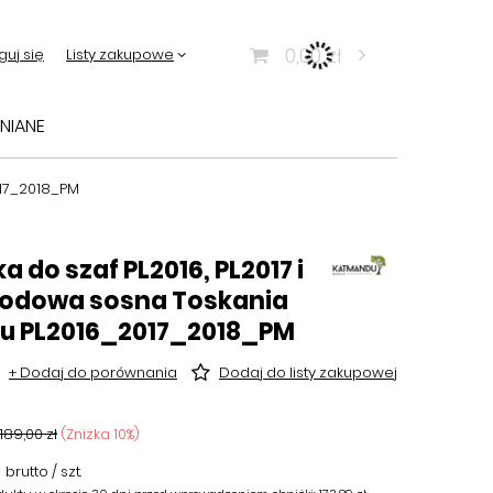
0,00 zł
guj się
Listy zakupowe
NIANE
017_2018_PM
a do szaf PL2016, PL2017 i
iodowa sosna Toskania
u PL2016_2017_2018_PM
+ Dodaj do porównania
Dodaj do listy zakupowej
189,00 zł
(Zniżka
10
%)
brutto
/
szt.