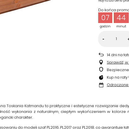
Najniższa cena pro
Do końca promoc
07
44
godzin
minut
-
14
dni na ła
Sprawdź, w k
Bezpieczne
Kup na raty 
Odroczone 
osna Toskania Katmandu
to praktyczne i estetyczne rozwiązanie de
olidność wykonania z naturalnym, ciepłym wykończeniem w kolorze 
egancki charakter.
owaniu do modeli szaf PL2016, PL2017 oraz PL2018, co gwarantuje łat