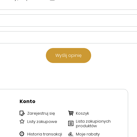
Wyślij opinię
Konto
Zarejestruj się
Koszyk
Lista zakupionych
Listy zakupowe
produktów
Historia transakcji
Moje rabaty