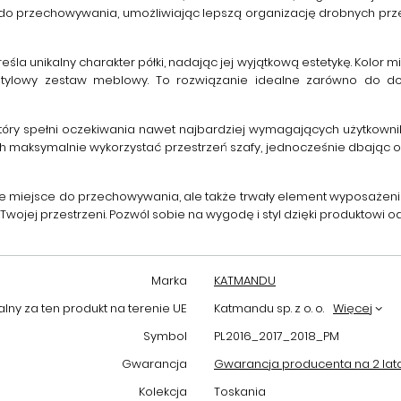
i do przechowywania, umożliwiając lepszą organizację drobnych 
la unikalny charakter półki, nadając jej wyjątkową estetykę. Kolor 
tylowy zestaw meblowy. To rozwiązanie idealne zarówno do domo
tóry spełni oczekiwania nawet najbardziej wymagających użytkowni
ch maksymalnie wykorzystać przestrzeń szafy, jednocześnie dbając o
we miejsce do przechowywania, ale także trwały element wyposażenia, 
w Twojej przestrzeni. Pozwól sobie na wygodę i styl dzięki produkt
Marka
KATMANDU
ny za ten produkt na terenie UE
Katmandu sp. z o. o.
Więcej
Symbol
PL2016_2017_2018_PM
Gwarancja
Gwarancja producenta na 2 lat
Kolekcja
Toskania