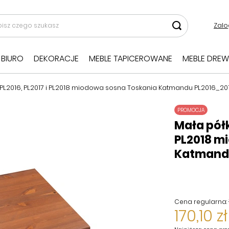
Zalo
BIURO
DEKORACJE
MEBLE TAPICEROWANE
MEBLE DREW
 PL2016, PL2017 i PL2018 miodowa sosna Toskania Katmandu PL2016_2
PROMOCJA
Mała półk
PL2018 m
Katmand
Cena regularna:
170,10 zł