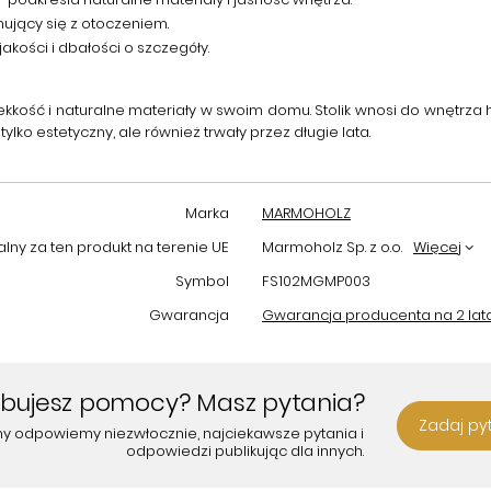
onujący się z otoczeniem.
akości i dbałości o szczegóły.
ekkość i naturalne materiały w swoim domu. Stolik wnosi do wnętrza 
ylko estetyczny, ale również trwały przez długie lata.
Marka
MARMOHOLZ
ny za ten produkt na terenie UE
Marmoholz Sp. z o.o.
Więcej
Symbol
FS102MGMP003
Gwarancja
Gwarancja producenta na 2 lat
ebujesz pomocy? Masz pytania?
Zadaj py
my odpowiemy niezwłocznie, najciekawsze pytania i
odpowiedzi publikując dla innych.