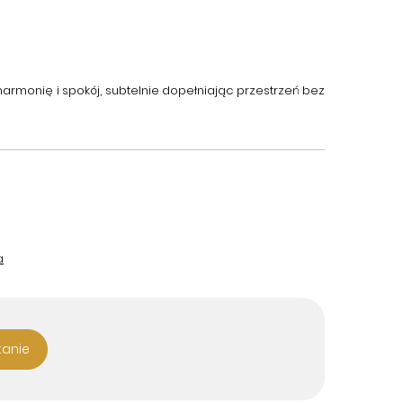
harmonię i spokój, subtelnie dopełniając przestrzeń bez
a
tanie