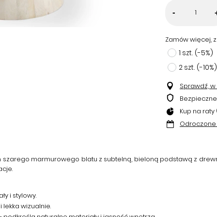
-
Zamów więcej, z
1
szt.
(-
5
%)
2
szt.
(-
10
%)
Sprawdź, w k
Bezpieczne
Kup na raty 
Odroczone 
szarego marmurowego blatu z subtelną, bieloną podstawą z drewna. 
cje.
y i stylowy.
lekka wizualnie.
 podkreśla naturalne materiały i jasność wnętrza.