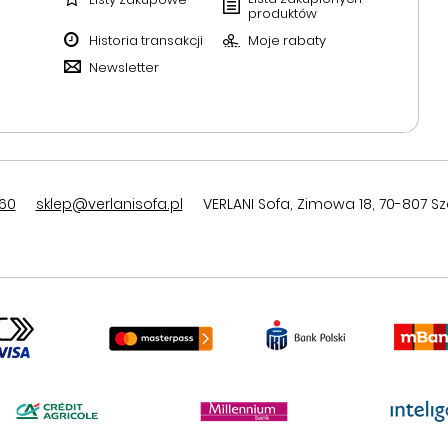
produktów
Historia transakcji
Moje rabaty
Newsletter
60
sklep@verlanisofa.pl
VERLANI Sofa
,
Zimowa 18
,
70-807
Sz