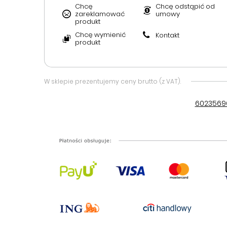
Chcę
Chcę odstąpić od
zareklamować
umowy
produkt
Chcę wymienić
Kontakt
produkt
W sklepie prezentujemy ceny brutto (z VAT).
6023569