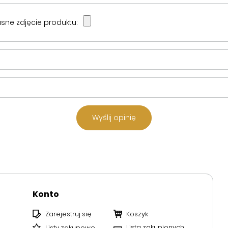
sne zdjęcie produktu:
Wyślij opinię
Konto
Zarejestruj się
Koszyk
Lista zakupionych
Listy zakupowe