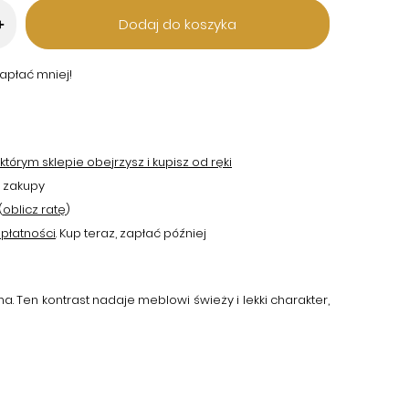
Dodaj do koszyka
+
apłać mniej!
tórym sklepie obejrzysz i kupisz od ręki
 zakupy
(
oblicz ratę
)
płatności
. Kup teraz, zapłać później
Ten kontrast nadaje meblowi świeży i lekki charakter,