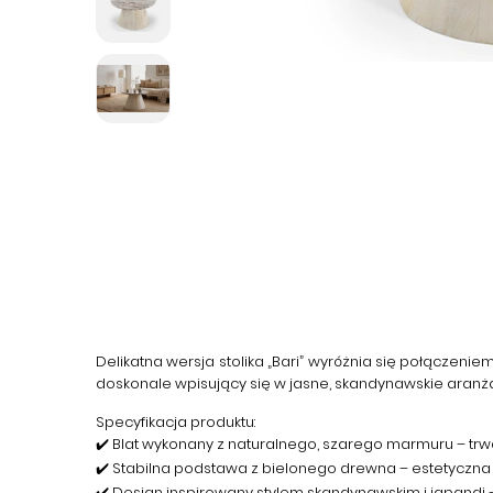
Delikatna wersja stolika „Bari”
wyróżnia się połączeniem 
doskonale wpisujący się w jasne, skandynawskie aranża
Specyfikacja produktu:
✔️ Blat wykonany z naturalnego, szarego marmuru – trwał
✔️ Stabilna podstawa z bielonego drewna – estetyczna i 
✔️ Design inspirowany stylem skandynawskim i japandi –