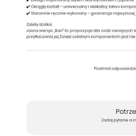
✔️ Okrągły kształt – uniwersalny i delikatny, łatwo komp
✔️ Starannie ręcznie wykonany – gwarancja najwyższej j
Zalety stolika:
Jasna wersja „Bari” to propozycja dla osób ceniących l
przytłaczania jej. Dzięki solidnym komponentom jest nie t
Podmiot odpowiedzial
Potrz
Zadaj pytanie a 