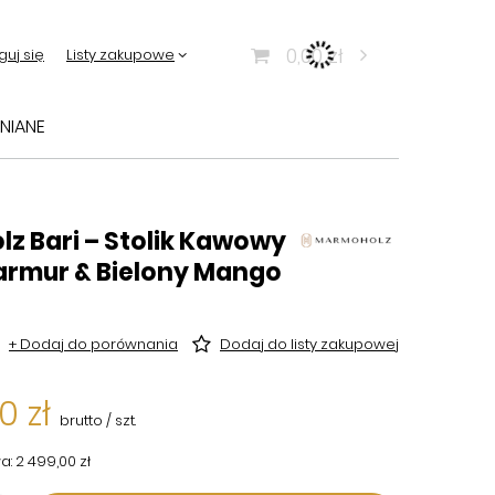
0,00 zł
guj się
Listy zakupowe
NIANE
z Bari – Stolik Kawowy
Marmur & Bielony Mango
+ Dodaj do porównania
Dodaj do listy zakupowej
0 zł
brutto
/
szt.
a:
2 499,00 zł