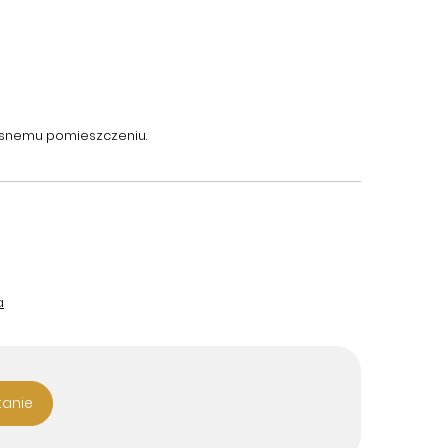
jasnemu pomieszczeniu.
a
tanie