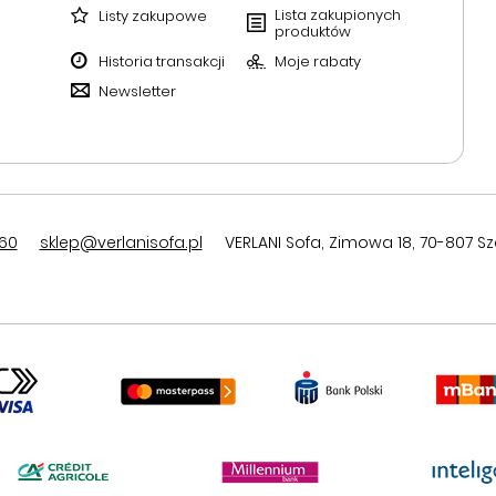
Lista zakupionych
Listy zakupowe
produktów
Historia transakcji
Moje rabaty
Newsletter
60
sklep@verlanisofa.pl
VERLANI Sofa
,
Zimowa 18
,
70-807
Sz