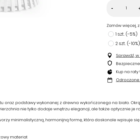
-
Zamów więcej, z
1
szt.
(-
5
%)
2
szt.
(-
10
%)
Sprawdź, w k
Bezpieczne
Kup na raty 
Odroczone 
atu oraz podstawy wykonanej z drewna wykończonego na biało. Okrą
zchnia nie tylko dodaje wnętrzu elegancji, ale także optycznie je ro
orzy minimalistyczną, harmonijną formę, która doskonale wpisuje s
żowy materiał.