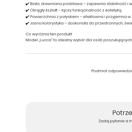
✔️ Biała, drewniana podstawa – zapewnia stabilność i w
✔️ Okrągły kształt – łączy funkcjonalność z estetyką.
✔️ Powierzchnia z połyskiem – efektowna i przyjemna w 
✔️ Jasna kolorystyka – doskonała do przestronnych, świet
Co wyróżnia ten produkt:
Model „Lucca” to idealny wybór dla osób poszukującyc
Podmiot odpowiedzial
Potrz
Zadaj pytanie a 