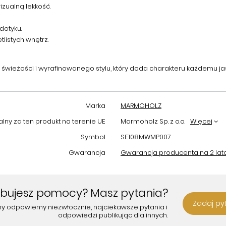
izualną lekkość.
dotyku.
listych wnętrz.
h świeżości i wyrafinowanego stylu, który doda charakteru każdemu 
Marka
MARMOHOLZ
ny za ten produkt na terenie UE
Marmoholz Sp. z o.o.
Więcej
Symbol
SE108MWMP007
Gwarancja
Gwarancja producenta na 2 lat
ebujesz pomocy? Masz pytania?
Zadaj py
my odpowiemy niezwłocznie, najciekawsze pytania i
odpowiedzi publikując dla innych.