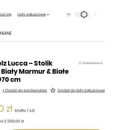
0,00 zł
guj się
Listy zakupowe
NIANE
z Lucca – Stolik
Biały Marmur & Białe
Ø70 cm
+ Dodaj do porównania
Dodaj do listy zakupowej
0 zł
brutto
/
szt.
a:
2 299,00 zł