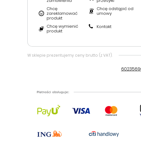
zamówienia
przesyłki
Chcę
Chcę odstąpić od
zareklamować
umowy
produkt
Chcę wymienić
Kontakt
produkt
W sklepie prezentujemy ceny brutto (z VAT).
6023569