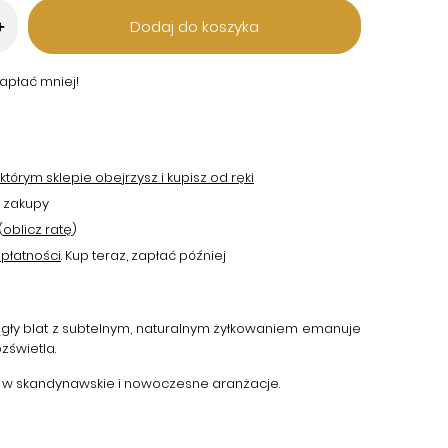
Dodaj do koszyka
+
apłać mniej!
tórym sklepie obejrzysz i kupisz od ręki
 zakupy
(
oblicz ratę
)
płatności
. Kup teraz, zapłać później
gły blat z subtelnym, naturalnym żyłkowaniem emanuje
zświetla.
ię w skandynawskie i nowoczesne aranżacje.