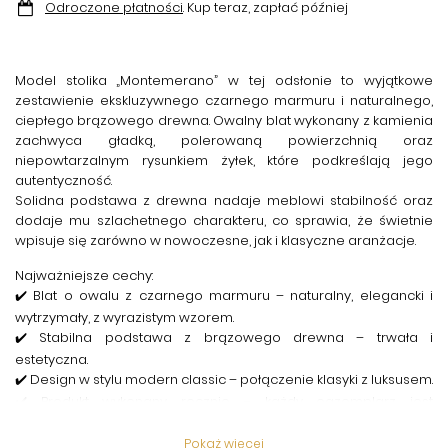
Odroczone płatności
. Kup teraz, zapłać później
Model stolika „Montemerano” w tej odsłonie
to wyjątkowe
zestawienie ekskluzywnego czarnego marmuru i naturalnego,
ciepłego brązowego drewna. Owalny blat wykonany z kamienia
zachwyca gładką, polerowaną powierzchnią oraz
niepowtarzalnym rysunkiem żyłek, które podkreślają jego
autentyczność.
Solidna podstawa z drewna nadaje meblowi stabilność oraz
dodaje mu szlachetnego charakteru, co sprawia, że świetnie
wpisuje się zarówno w nowoczesne, jak i klasyczne aranżacje.
Najważniejsze cechy:
✔️ Blat o owalu z czarnego marmuru – naturalny, elegancki i
wytrzymały, z wyrazistym wzorem.
✔️ Stabilna podstawa z brązowego drewna – trwała i
estetyczna.
✔️ Design w stylu modern classic – połączenie klasyki z luksusem.
✔️ Produkt wykonany ręcznie – każdy egzemplarz jest
niepowtarzalny.
✔️ Wszechstronne zastosowanie – idealny do salonu, sypialni
Pokaż więcej