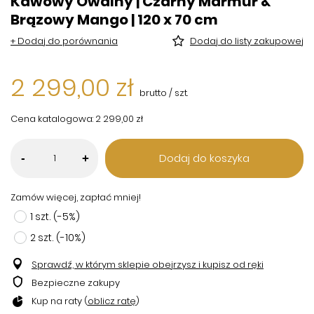
Kawowy Owalny | Czarny Marmur &
Brązowy Mango | 120 x 70 cm
+ Dodaj do porównania
Dodaj do listy zakupowej
2 299,00 zł
brutto
/
szt.
Cena katalogowa:
2 299,00 zł
Dodaj do koszyka
-
+
Zamów więcej, zapłać mniej!
1
szt.
(-
5
%)
2
szt.
(-
10
%)
Sprawdź, w którym sklepie obejrzysz i kupisz od ręki
Bezpieczne zakupy
Kup na raty (
oblicz ratę
)