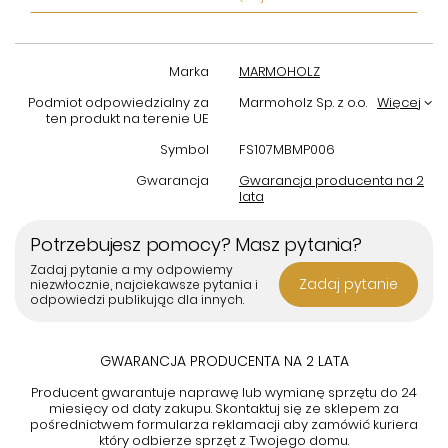
czy przestrzeni recepcyjnych.
Dlaczego warto wybrać ten stolik:
Marka
MARMOHOLZ
„Montemerano” to harmonijne połączenie chłodu marmuru z
przytulnością drewna, tworzące elegancki i ponadczasowy
Podmiot odpowiedzialny za
Marmoholz Sp. z o.o.
Więcej
element wyposażenia wnętrz. Naturalne materiały oraz solidne
ten produkt na terenie UE
wykonanie gwarantują trwałość i wyjątkowy wygląd na lata.
Symbol
FS107MBMP006
Gwarancja
Gwarancja producenta na 2
lata
Potrzebujesz pomocy? Masz pytania?
Zadaj pytanie a my odpowiemy
Zadaj pytanie
niezwłocznie, najciekawsze pytania i
odpowiedzi publikując dla innych.
GWARANCJA PRODUCENTA NA 2 LATA
Producent gwarantuje naprawę lub wymianę sprzętu do 24
miesięcy od daty zakupu. Skontaktuj się ze sklepem za
pośrednictwem formularza reklamacji aby
zamówić kuriera
który odbierze sprzęt z Twojego domu.