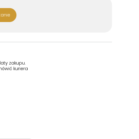
tanie
aty zakupu.
ówić kuriera