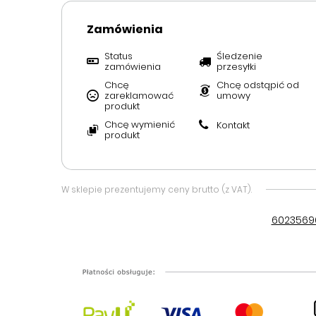
Zamówienia
Status
Śledzenie
zamówienia
przesyłki
Chcę
Chcę odstąpić od
zareklamować
umowy
produkt
Chcę wymienić
Kontakt
produkt
W sklepie prezentujemy ceny brutto (z VAT).
6023569