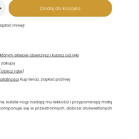
Dodaj do koszyka
+
apłać mniej!
tórym sklepie obejrzysz i kupisz od ręki
 zakupy
(
oblicz ratę
)
płatności
. Kup teraz, zapłać później
ne, kuliste nogi nadają mu lekkości i przypominają małą
 komponuje się w przestronnych, dobrze doświetlonych