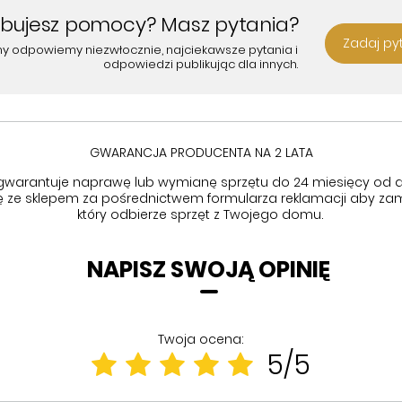
ebujesz pomocy? Masz pytania?
Zadaj py
my odpowiemy niezwłocznie, najciekawsze pytania i
odpowiedzi publikując dla innych.
GWARANCJA PRODUCENTA NA 2 LATA
gwarantuje naprawę lub wymianę sprzętu do 24 miesięcy od d
się ze sklepem za pośrednictwem formularza reklamacji aby
zam
który odbierze sprzęt z Twojego domu.
NAPISZ SWOJĄ OPINIĘ
Twoja ocena:
5/5