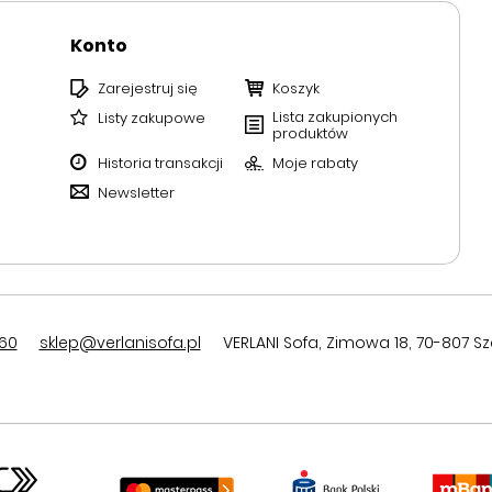
Konto
Zarejestruj się
Koszyk
Lista zakupionych
Listy zakupowe
produktów
Historia transakcji
Moje rabaty
Newsletter
60
sklep@verlanisofa.pl
VERLANI Sofa
,
Zimowa 18
,
70-807
Sz