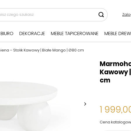
Zalo
BIURO
DEKORACJE
MEBLE TAPICEROWANE
MEBLE DREW
ena – Stolik Kawowy | Białe Mango | Ø80 cm
Marmoholz
Kawowy |
cm
1 999,00
Cena katalogow