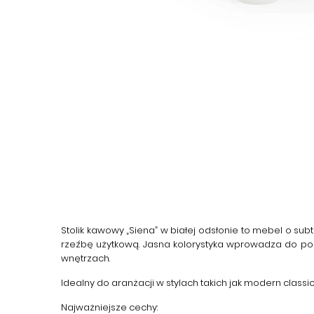
Stolik kawowy „Siena” w białej odsłonie to mebel o sub
rzeźbę użytkową. Jasna kolorystyka wprowadza do pom
wnętrzach.
Idealny do aranżacji w stylach takich jak modern class
Najważniejsze cechy: