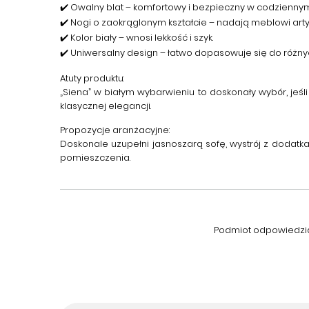
✔️ Owalny blat – komfortowy i bezpieczny w codzienny
✔️ Nogi o zaokrąglonym kształcie – nadają meblowi art
✔️ Kolor biały – wnosi lekkość i szyk.
✔️ Uniwersalny design – łatwo dopasowuje się do różnyc
Atuty produktu:
„Siena” w białym wybarwieniu to doskonały wybór, jeś
klasycznej elegancji.
Propozycje aranżacyjne:
Doskonale uzupełni jasnoszarą sofę, wystrój z dodatkam
pomieszczenia.
Podmiot odpowiedzial