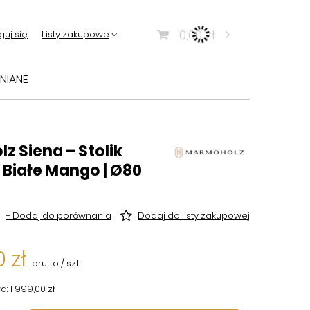
0,00 zł
guj się
Listy zakupowe
NIANE
 Siena – Stolik
 Białe Mango | Ø80
+ Dodaj do porównania
Dodaj do listy zakupowej
 zł
brutto
/
szt.
a:
1 999,00 zł