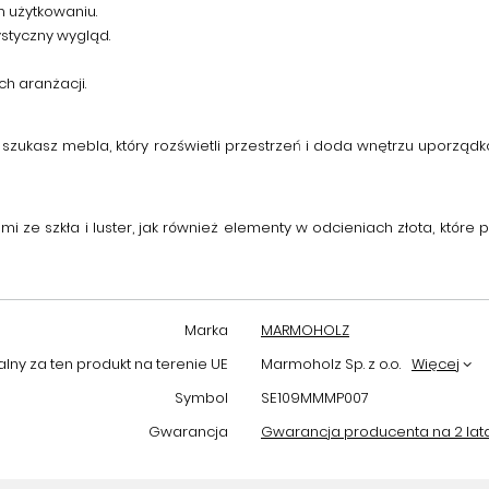
m użytkowaniu.
ystyczny wygląd.
h aranżacji.
li szukasz mebla, który rozświetli przestrzeń i doda wnętrzu uporz
i ze szkła i luster, jak również elementy w odcieniach złota, które
Marka
MARMOHOLZ
ny za ten produkt na terenie UE
Marmoholz Sp. z o.o.
Więcej
Symbol
SE109MMMP007
Gwarancja
Gwarancja producenta na 2 lat