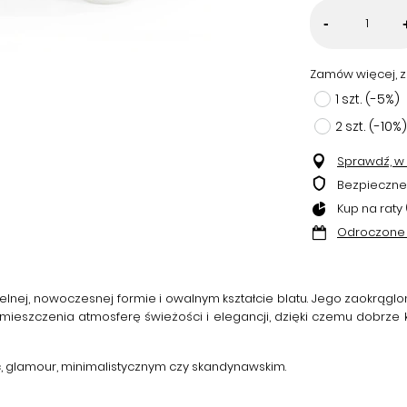
-
Zamów więcej, z
1
szt.
(-
5
%)
2
szt.
(-
10
%)
Sprawdź, w k
Bezpieczne
Kup na raty 
Odroczone 
telnej, nowoczesnej formie i owalnym kształcie blatu. Jego zaokrąglo
ieszczenia atmosferę świeżości i elegancji, dzięki czemu dobrze
ic, glamour, minimalistycznym czy skandynawskim.