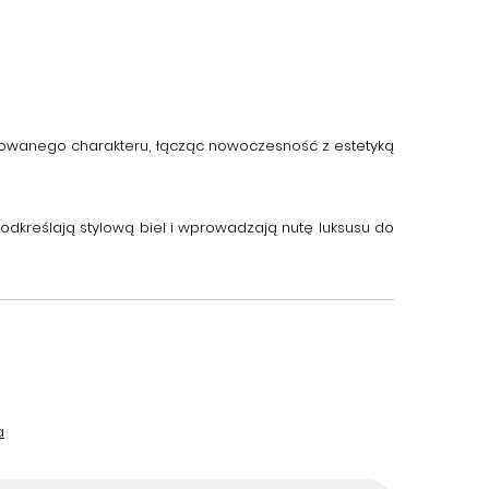
ądkowanego charakteru, łącząc nowoczesność z estetyką
 podkreślają stylową biel i wprowadzają nutę luksusu do
a