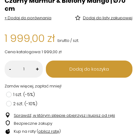
Czarny Marmur & Bielony Mango | Ø70
cm
+ Dodaj do porównania
Dodaj do listy zakupowej
1 999,00 zł
brutto
/
szt.
Cena katalogowa:
1 999,00 zł
Dodaj do koszyka
-
+
Zamów więcej, zapłać mniej!
1
szt.
(-
5
%)
2
szt.
(-
10
%)
Sprawdź, w którym sklepie obejrzysz i kupisz od ręki
Bezpieczne zakupy
Kup na raty (
oblicz ratę
)