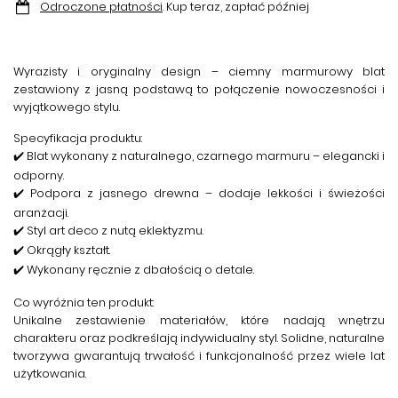
Odroczone płatności
. Kup teraz, zapłać później
Wyrazisty i oryginalny design
– ciemny marmurowy blat
zestawiony z jasną podstawą to połączenie nowoczesności i
wyjątkowego stylu.
Specyfikacja produktu:
✔️ Blat wykonany z naturalnego, czarnego marmuru – elegancki i
odporny.
✔️ Podpora z jasnego drewna – dodaje lekkości i świeżości
aranżacji.
✔️ Styl art deco z nutą eklektyzmu.
✔️ Okrągły kształt.
✔️ Wykonany ręcznie z dbałością o detale.
Co wyróżnia ten produkt:
Unikalne zestawienie materiałów, które nadają wnętrzu
charakteru oraz podkreślają indywidualny styl. Solidne, naturalne
tworzywa gwarantują trwałość i funkcjonalność przez wiele lat
użytkowania.