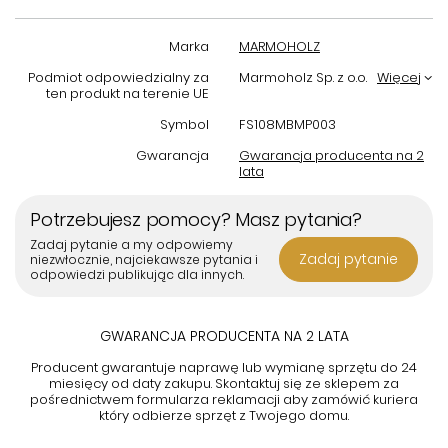
Marka
MARMOHOLZ
Podmiot odpowiedzialny za
Marmoholz Sp. z o.o.
Więcej
ten produkt na terenie UE
Symbol
FS108MBMP003
Gwarancja
Gwarancja producenta na 2
lata
Potrzebujesz pomocy? Masz pytania?
Zadaj pytanie a my odpowiemy
Zadaj pytanie
niezwłocznie, najciekawsze pytania i
odpowiedzi publikując dla innych.
GWARANCJA PRODUCENTA NA 2 LATA
Producent gwarantuje naprawę lub wymianę sprzętu do 24
miesięcy od daty zakupu. Skontaktuj się ze sklepem za
pośrednictwem formularza reklamacji aby
zamówić kuriera
który odbierze sprzęt z Twojego domu.