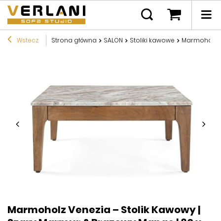
Wstecz
Strona główna
SALON
Stoliki kawowe
Marmoholz V
Marmoholz Venezia – Stolik Kawowy |