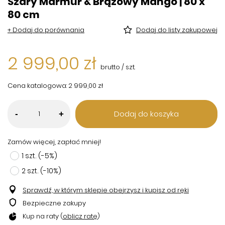
Szary Marmur & Brązowy Mango | 80 x
80 cm
+ Dodaj do porównania
Dodaj do listy zakupowej
2 999,00 zł
brutto
/
szt.
Cena katalogowa:
2 999,00 zł
Dodaj do koszyka
-
+
Zamów więcej, zapłać mniej!
1
szt.
(-
5
%)
2
szt.
(-
10
%)
Sprawdź, w którym sklepie obejrzysz i kupisz od ręki
Bezpieczne zakupy
Kup na raty (
oblicz ratę
)