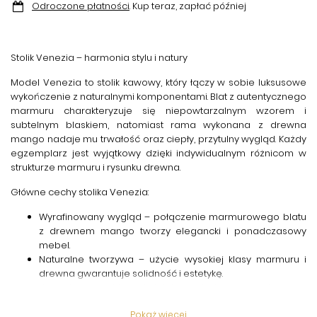
Odroczone płatności
. Kup teraz, zapłać później
Stolik Venezia – harmonia stylu i natury
Model Venezia to stolik kawowy, który łączy w sobie luksusowe
wykończenie z naturalnymi komponentami. Blat z autentycznego
marmuru charakteryzuje się niepowtarzalnym wzorem i
subtelnym blaskiem, natomiast rama wykonana z drewna
mango nadaje mu trwałość oraz ciepły, przytulny wygląd. Każdy
egzemplarz jest wyjątkowy dzięki indywidualnym różnicom w
strukturze marmuru i rysunku drewna.
Główne cechy stolika Venezia:
Wyrafinowany wygląd
– połączenie marmurowego blatu
z drewnem mango tworzy elegancki i ponadczasowy
mebel.
Naturalne tworzywa
– użycie wysokiej klasy marmuru i
drewna gwarantuje solidność i estetykę.
Wszechstronność
– świetnie wpisuje się zarówno w
nowoczesne, jak i klasyczne aranżacje wnętrz.
Pokaż więcej
Trwałość konstrukcji
– solidna baza z drewna mango