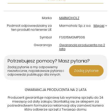
zapewnia wytrzymałość na codzienne użytkowanie.
Prosta konserwacja
– gładka powierzchnia marmuru
ułatwia utrzymanie stolika w czystości.
Marka
MARMOHOLZ
Stolik Venezia to doskonały wybór, który stanie się stylowym
Podmiot odpowiedzialny za
Marmoholz Sp. z o.o.
Więcej
akcentem każdego salonu, podkreślając jego indywidualny
ten produkt na terenie UE
charakter i elegancję.
Symbol
FS1015MGMP006
Gwarancja
Gwarancja producenta na 2
lata
Potrzebujesz pomocy? Masz pytania?
Zadaj pytanie a my odpowiemy
Zadaj pytanie
niezwłocznie, najciekawsze pytania i
odpowiedzi publikując dla innych.
GWARANCJA PRODUCENTA NA 2 LATA
Producent gwarantuje naprawę lub wymianę sprzętu do 24
miesięcy od daty zakupu. Skontaktuj się ze sklepem za
pośrednictwem formularza reklamacji aby
zamówić kuriera
który odbierze sprzęt z Twojego domu.