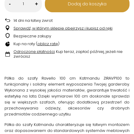
Dodaj do koszyka
-
+
14
dni na łatwy zwrot
Sprawdź, w którym sklepie obejrzysz i kupisz od ręki
Bezpieczne zakupy
Kup na raty (
oblicz ratę
)
Odroczone płatności
. Kup teraz, zapłać później, jeżeli nie
zwrócisz
Półka do szafy Ravello 100 cm Katmandu ZIRAVP100
to
funkcjonalny i solidny element wyposażenia Twojej garderoby.
Wykonana z wysokiej jakości materiałów, gwarantuje trwałość i
estetykę na lata. Dzięki wymiarowi 100 cm doskonale sprawdzi
się w większych szafach, oferując dodatkową przestrzeń do
przechowywania odzieży, akcesoriów czy drobnych
przedmiotów codziennego użytku.
Półka do szafy Katmandu
charakteryzuje się łatwym montażem
oraz dopasowaniem do standardowych systemów meblowych