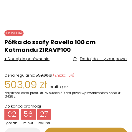
PROMOCJA
Półka do szafy Ravello 100 cm
Katmandu ZIRAVP100
+ Dodaj do porównania
Dodaj do listy zakupowej
559,00 zł
(Zniżka
10
%)
Cena regularna:
503,09 zł
brutto
/
szt.
Najniższa cena produktu w okresie 30 dni przed wprowadzeniem obniżki:
514,28 zł
Do końca promocji:
02
56
27
godzin
minut
sekund