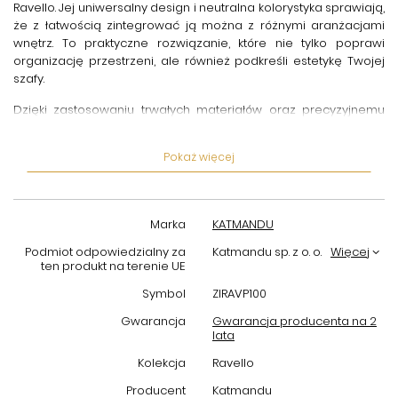
Ravello. Jej uniwersalny design i neutralna kolorystyka sprawiają,
że z łatwością zintegrować ją można z różnymi aranżacjami
wnętrz. To praktyczne rozwiązanie, które nie tylko poprawi
organizację przestrzeni, ale również podkreśli estetykę Twojej
szafy.
Dzięki zastosowaniu trwałych materiałów oraz precyzyjnemu
wykonaniu, półka Ravello 100 cm od Katmandu jest odporna na
uszkodzenia mechaniczne oraz wilgoć. To produkt stworzony z
Pokaż więcej
myślą o codziennym intensywnym użytkowaniu, który zachowa
swoje właściwości przez długi czas. Optymalna głębokość i
szerokość umożliwiają wygodne przechowywanie
różnorodnych przedmiotów, co znacząco zwiększa
Marka
KATMANDU
funkcjonalność Twojej przestrzeni do przechowywania.
Podmiot odpowiedzialny za
Katmandu sp. z o. o.
Więcej
Wybierając
półkę do szafy Ravello 100 cm Katmandu
, inwestujesz
ten produkt na terenie UE
w praktyczny i estetyczny element, który ułatwi organizację
Symbol
ZIRAVP100
garderoby i pozwoli lepiej wykorzystać dostępną przestrzeń. To
idealne rozwiązanie dla osób ceniących porządek oraz
Gwarancja
Gwarancja producenta na 2
lata
trwałość mebli. Postaw na jakość i komfort użytkowania, które
oferuje ten produkt. Spraw, aby Twoja szafa była miejscem
Kolekcja
Ravello
ładnym, funkcjonalnym i uporządkowanym każdego dnia.
Producent
Katmandu