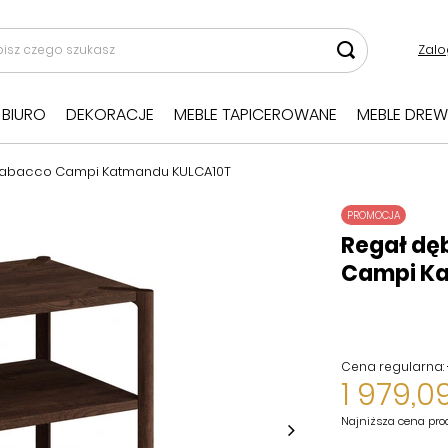
Zalo
BIURO
DEKORACJE
MEBLE TAPICEROWANE
MEBLE DREW
 tabacco Campi Katmandu KULCA10T
PROMOCJA
Regał dę
Campi K
Cena regularna:
1 979,09
Najniższa cena pro