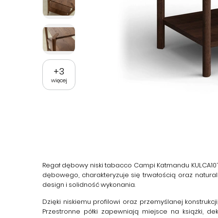
+
3
więcej
Regał dębowy niski tabacco Campi Katmandu KULCA10
dębowego, charakteryzuje się trwałością oraz natu
design i solidność wykonania.
Dzięki niskiemu profilowi oraz przemyślanej konstrukcji
Przestronne półki zapewniają miejsce na książki, d