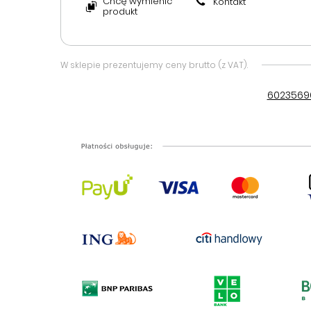
Chcę wymienić
Kontakt
produkt
W sklepie prezentujemy ceny brutto (z VAT).
6023569