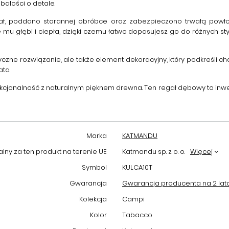
bałości o detale.
ł, poddano starannej obróbce oraz zabezpieczono trwałą powłok
mu głębi i ciepła, dzięki czemu łatwo dopasujesz go do różnych styl
tyczne rozwiązanie, ale także element dekoracyjny, który podkreśli c
ata.
nkcjonalność z naturalnym pięknem drewna. Ten
regał dębowy
to inwe
Marka
KATMANDU
ny za ten produkt na terenie UE
Katmandu sp. z o. o.
Więcej
Symbol
KULCA10T
Gwarancja
Gwarancja producenta na 2 lat
Kolekcja
Campi
Kolor
Tabacco