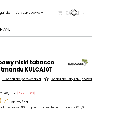
0,00 zł
guj się
Listy zakupowe
NIANE
bowy niski tabacco
atmandu KULCA10T
+ Dodaj do porównania
Dodaj do listy zakupowej
2 199,00 zł
(Zniżka
10
%)
 zł
brutto
/
szt.
duktu w okresie 30 dni przed wprowadzeniem obniżki:
2 023,08 zł