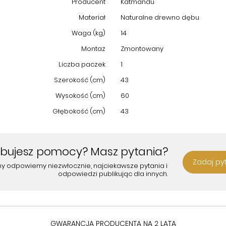
Producent
Katmandu
Materiał
Naturalne drewno dębu
Waga (kg)
14
Montaż
Zmontowany
Liczba paczek
1
Szerokość (cm)
43
Wysokość (cm)
60
Głębokość (cm)
43
ebujesz pomocy? Masz pytania?
Zadaj py
my odpowiemy niezwłocznie, najciekawsze pytania i
odpowiedzi publikując dla innych.
GWARANCJA PRODUCENTA NA 2 LATA