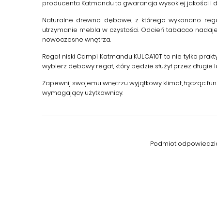
producenta
Katmandu
to gwarancja wysokiej jakości i d
Naturalne drewno dębowe, z którego wykonano rega
utrzymanie mebla w czystości. Odcień
tabacco
nadaje 
nowoczesne wnętrza.
Regał niski Campi Katmandu KULCA10T
to nie tylko prak
wybierz dębowy regał, który będzie służył przez długie l
Zapewnij swojemu wnętrzu wyjątkowy klimat, łącząc fu
wymagający użytkownicy.
Podmiot odpowiedzial