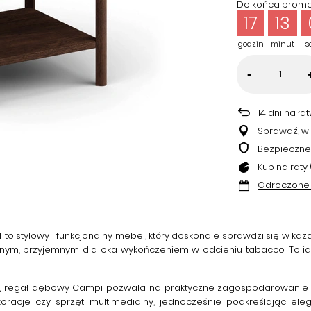
Do końca promoc
17
12
godzin
minut
s
-
14
dni na ła
Sprawdź, w k
Bezpieczne
Kup na raty 
Odroczone 
T
to stylowy i funkcjonalny mebel, który doskonale sprawdzi się w ka
ralnym, przyjemnym dla oka wykończeniem w odcieniu
tabacco
. To 
,
regał dębowy Campi
pozwala na praktyczne zagospodarowanie pr
ekoracje czy sprzęt multimedialny, jednocześnie podkreślając e