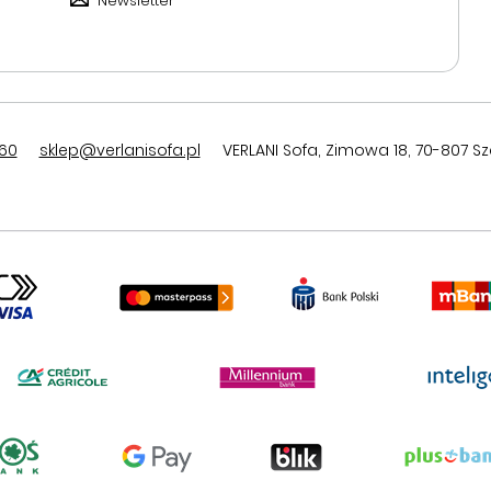
Newsletter
60
sklep@verlanisofa.pl
VERLANI Sofa
,
Zimowa 18
,
70-807
Sz