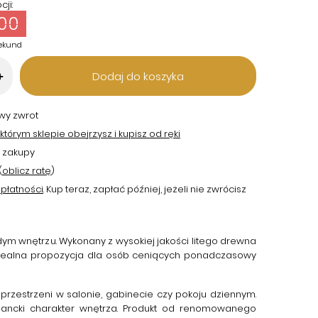
ji:
59
ekund
Dodaj do koszyka
+
twy zwrot
tórym sklepie obejrzysz i kupisz od ręki
 zakupy
(
oblicz ratę
)
płatności
. Kup teraz, zapłać później, jeżeli nie zwrócisz
żdym wnętrzu. Wykonany z wysokiej jakości litego drewna
idealna propozycja dla osób ceniących ponadczasowy
zestrzeni w salonie, gabinecie czy pokoju dziennym.
legancki charakter wnętrza. Produkt od renomowanego