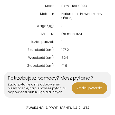
Doskonały stosunek jakości do ceny sprawia, że jest to
Kolor
Biały - RAL 9003
propozycja warta uwagi.
Materiał
Naturalne drewno sosny
fińskiej
Waga (kg)
31
Montaż
Do montażu
Liczba paczek
1
Szerokość (cm)
107,2
Wysokość (cm)
82,4
Głębokość (cm)
41,6
Potrzebujesz pomocy? Masz pytania?
Zadaj pytanie a my odpowiemy
Zadaj pytanie
niezwłocznie, najciekawsze pytania i
odpowiedzi publikując dla innych.
GWARANCJA PRODUCENTA NA 2 LATA