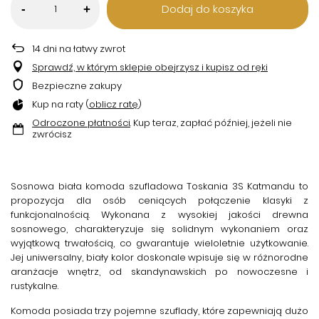
Dodaj do koszyka
-
+
14
dni na łatwy zwrot
Sprawdź, w którym sklepie obejrzysz i kupisz od ręki
Bezpieczne zakupy
Kup na raty (
oblicz ratę
)
Odroczone płatności
. Kup teraz, zapłać później, jeżeli nie
zwrócisz
Sosnowa biała komoda szufladowa Toskania 3S Katmandu
to
propozycja dla osób ceniących połączenie klasyki z
funkcjonalnością. Wykonana z wysokiej jakości drewna
sosnowego, charakteryzuje się solidnym wykonaniem oraz
wyjątkową trwałością, co gwarantuje wieloletnie użytkowanie.
Jej uniwersalny, biały kolor doskonale wpisuje się w różnorodne
aranżacje wnętrz, od skandynawskich po nowoczesne i
rustykalne.
Komoda posiada trzy pojemne szuflady, które zapewniają dużo