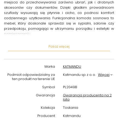
miejsca do przechowywania zarówno ubrań, jak i drobnych
akcesoriów czy dokumentów. Dzięki gładkim prowadnicom
szuflady wysuwają się płynnie i cicho, co podnosi komfort
codziennego użytkowania.
Funkcjonalna komoda sosnowa
to
mebel, który doskonale sprawdzi się w sypialni, salonie czy
przedpokoju, pomagając w utrzymaniu porządku i estetyki w
pomieszczeniu.
Jej design cechuje się prostotą i elegancją, bez nadmiernych
Pokaż więcej
zdobień, dzięki czemu
biała komoda Toskania
łatwo komponuje
się z różnorodnymi stylami aranżacji wnętrz. Naturalna struktura
drewna sosnowego została podkreślona delikatnym, białym
wykończeniem, które rozjaśnia przestrzeń i optycznie ją
Marka
KATMANDU
powiększa. Mebel został wyprodukowany przez sprawdzonego
producenta – firmę Katmandu, znaną z solidności i dbałości o
Podmiot odpowiedzialny za
Katmandu sp. z o. o.
Więcej
ten produkt na terenie UE
detale.
Symbol
PL2049B
Wybierając
komodę sosnową z szufladami
, inwestujesz w
trwały, praktyczny i estetyczny mebel, który stanie się
Gwarancja
Gwarancja producenta na 2
lata
funkcjonalnym elementem umeblowania Twojego domu.
Produkt jest łatwy w montażu oraz odporny na codzienne
Kolekcja
Toskania
użytkowanie, co czyni go idealnym wyborem dla osób
poszukujących wygodnych rozwiązań do przechowywania.
Producent
Katmandu