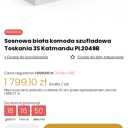
PROMOCJA
Sosnowa biała komoda szufladowa
Toskania 3S Katmandu PL2049B
+ Dodaj do porównania
Dodaj do listy zakupowej
1 999,00 zł
(Zniżka
10
%)
Cena regularna:
1 799,10 zł
brutto
/
szt.
Najniższa cena produktu w okresie 30 dni przed wprowadzeniem obniżki:
1 839,07 zł
Do końca promocji:
18
16
50
godzin
minut
sekund