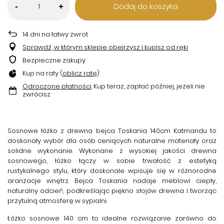
Dodaj do koszyka
-
+
14
dni na łatwy zwrot
Sprawdź, w którym sklepie obejrzysz i kupisz od ręki
Bezpieczne zakupy
Kup na raty (
oblicz ratę
)
Odroczone płatności
. Kup teraz, zapłać później, jeżeli nie
zwrócisz
Sosnowe łóżko z drewna bejca Toskania 140cm Katmandu
to
doskonały wybór dla osób ceniących naturalne materiały oraz
solidne wykonanie. Wykonane z wysokiej jakości drewna
sosnowego, łóżko łączy w sobie trwałość z estetyką
rustykalnego stylu, który doskonale wpisuje się w różnorodne
aranżacje wnętrz. Bejca Toskania nadaje meblowi ciepły,
naturalny odcień, podkreślając piękno słojów drewna i tworząc
przytulną atmosferę w sypialni.
Łóżko sosnowe 140 cm
to idealne rozwiązanie zarówno do