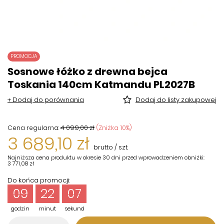
PROMOCJA
Sosnowe łóżko z drewna bejca
Toskania 140cm Katmandu PL2027B
+ Dodaj do porównania
Dodaj do listy zakupowej
4 099,00 zł
(Zniżka
10
%)
Cena regularna:
3 689,10 zł
brutto
/
szt.
Najniższa cena produktu w okresie 30 dni przed wprowadzeniem obniżki:
3 771,08 zł
Do końca promocji:
09
22
07
godzin
minut
sekund