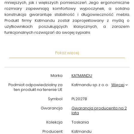
mniejszych, jak i większych pomieszczeń. Jego ergonomiczne
rozmiary zapewniają komfortowy wypoczynek, a solidna
konstrukcja gwarantuje stabilność i długowieczność mebla.
Produkt firmy
Katmandu
został zaprojektowany z myślą o
użytkownikach poszukujących klasycznych, a zarazem
funkcjonalnych rozwiązań do swojej sypialni.
Drewno sosnowe jest nie tylko estetyczne, ale także łatwe w
pielęgnacji. Bejca Toskania zabezpiecza powierzchnię łóżka
Pokaż więcej
przed wilgocią i uszkodzeniami mechanicznymi, co sprawia, że
mebel długo zachowuje świeży i naturalny wygląd. Dzięki
swojemu uniwersalnemu designowi, łóżko z łatwością
komponuje się z różnymi stylami wnętrz – od skandynawskiego
Marka
KATMANDU
po klasyczny, a także rustykalny czy wiejski.
Podmiot odpowiedzialny za
Katmandu sp. z o. o.
Więcej
Wybierając
sosnowe łóżko z drewna bejca Toskania 140 cm
,
ten produkt na terenie UE
inwestujesz w produkt, który łączy w sobie trwałość,
Symbol
PL2027B
funkcjonalność oraz piękno naturalnego drewna. To doskonała
baza do aranżacji komfortowej i stylowej sypialni. Spraw, aby
Gwarancja
Gwarancja producenta na 2
lata
Twoje miejsce odpoczynku było nie tylko praktyczne, ale także
pełne ciepła i harmonii dzięki temu wyjątkowemu meblowi.
Kolekcja
Toskania
Producent
Katmandu