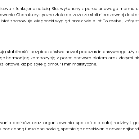
ictwa z funkcjonalnością. Blat wykonany z porcelanowego marm
kowanie. Charakterystyczne
złote obrzeże ze stali nierdzewnej
doskon
at zachowuje elegancki wygląd przez wiele lat. To mebel, który st
tują stabilność i bezpieczeństwo nawet podczas intensywnego użytk
rząc harmonijną kompozycję z porcelanowym blatem oraz złotymi ak
loftowe, aż po style glamour i minimalistyczne.
nia posiłków oraz organizowania spotkań dla całej rodziny i goś
 z codzienną funkcjonalnością, spełniając oczekiwania nawet najbar