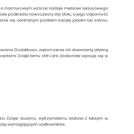
uru o marmurowym wzorze nadaje meblowi luksusowego
ale podkreśla nowoczesny styl stołu, a jego odporność
anie się centralnym punktem każdej jadalni lub salonu,
owania. Dodatkowo, wykończenie ich drewnianą okleiną
centami. Dzięki temu
stół Laris
doskonale wpisuje się w
ci. Dzięki dużemu, wytrzymałemu blatowi z łatwym w
dziej wymagających użytkowników.