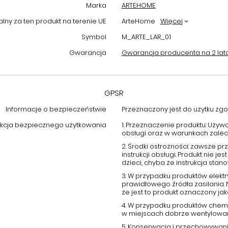
Marka
ARTEHOME
ny za ten produkt na terenie UE
ArteHome
Więcej
Symbol
M_ARTE_LAR_01
Gwarancja
Gwarancja producenta na 2 lat
GPSR
Informacje o bezpieczeństwie
Przeznaczony jest do użytku zgod
ukcja bezpiecznego użytkowania
1. Przeznaczenie produktu: Używ
obsługi oraz w warunkach zale
2. Środki ostrożności: zawsze 
instrukcji obsługi. Produkt nie
dzieci, chyba że instrukcja stano
3. W przypadku produktów elektr
prawidłowego źródła zasilania.
że jest to produkt oznaczony j
4. W przypadku produktów chemi
w miejscach dobrze wentylowany
5. Konserwacja i przechowywani