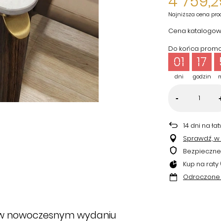
4 759,2
Najniższa cena pro
Cena katalogow
Do końca promoc
01
17
dni
godzin
-
14
dni na ła
Sprawdź, w k
Bezpieczne
Kup na raty 
Odroczone 
w nowoczesnym wydaniu