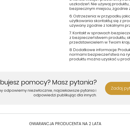
uszkodzeń. Nie używaj produktu, 
bezpiecznym miejscu, zgodnie 
6. Ostrzeżenia: w przypadku ja
użytkowania skontaktuj się z p
używany zgodnie z lokalnymi pr
7. Kontakt w sprawach bezpiecz
z bezpieczeństwem produktu, s
przedstawicielem w Twoim kraju
8. Dodatkowe informacje: Produ
normami bezpieczeństwa na rynk
produktu można uzyskać u prod
ebujesz pomocy? Masz pytania?
Zadaj py
my odpowiemy niezwłocznie, najciekawsze pytania i
odpowiedzi publikując dla innych.
GWARANCJA PRODUCENTA NA 2 LATA