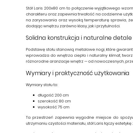
Stół Laris 200x80 cm
to połączenie wyjątkowego wzorn
charakteru oraz zapewnia trwałość na codzienne użyt
na zarysowania oraz wysoką temperaturę sprawia, że bl
dodając wnętrzu zarówno klasy, jak i przytulności.
Solidna konstrukcja i naturalne detale
Podstawę stołu stanowią metalowe nogi, które gwaran
wprowadza do wnętrza ciepło i naturalny klimat, two
różnorodne aranżacje wnętrz — od nowoczesnych, przez 
Wymiary i praktyczność użytkowania
Wymiary stołu to:
długość:
200 cm
szerokość:
80 cm
wysokość:
75 cm
Ta przestrzeń zapewnia wygodne miejsce do spożywa
utrzymaniu czystości materiału,
stół Laris
łączy estetykę