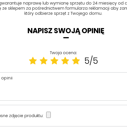
gwarantuje naprawę lub wymianę sprzętu do 24 miesięcy od d
się ze sklepem za pośrednictwem formularza reklamacji aby
zam
który odbierze sprzęt z Twojego domu.
NAPISZ SWOJĄ OPINIĘ
Twoja ocena:
5/5
 opinii
sne zdjęcie produktu: