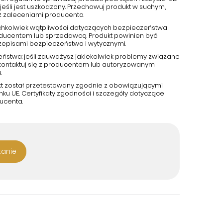
jeśli jest uszkodzony. Przechowuj produkt w suchym,
z zaleceniami producenta.
kichkolwiek wątpliwości dotyczących bezpieczeństwa
roducentem lub sprzedawcą. Produkt powinien być
zepisami bezpieczeństwa i wytycznymi.
eństwa: jeśli zauważysz jakiekolwiek problemy związane
kontaktuj się z producentem lub autoryzowanym
.
kt został przetestowany zgodnie z obowiązującymi
u UE. Certyfikaty zgodności i szczegóły dotyczące
ucenta.
tanie