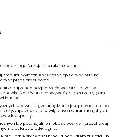
a
nego z jego funkcją i instrukcją obsługi.
aj produktu wyłącznie w sposób opisany w instrukcji
canych przez producenta.
przestrzegaj zasad bezpieczeństwa określonych w
 jest zabawką. Należy przechowywać go poza zasięgiem
wi inaczej.
ycznych: upewnij się, że urządzenie jest podłączone do
 Nie używaj urządzenia w wilgotnych warunkach, chyba
ako wodoodporny.
cznych lub potencjalnie niebezpiecznych: przechowuj
ch i z dala od źródeł ognia.
e: regularnie sprawdzaj produkt pod kątem zużycia lub