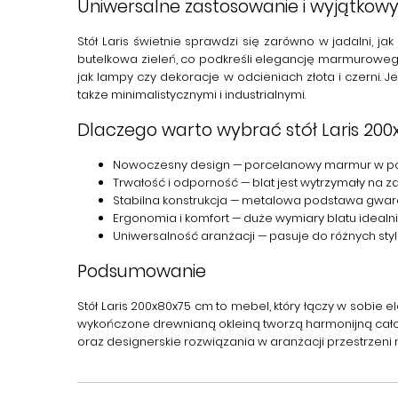
Uniwersalne zastosowanie i wyjątkowy
Stół Laris
świetnie sprawdzi się zarówno w jadalni, jak
butelkowa zieleń, co podkreśli elegancję marmurowego 
jak lampy czy dekoracje w odcieniach złota i czerni
także minimalistycznymi i industrialnymi.
Dlaczego warto wybrać stół Laris 2
Nowoczesny design
— porcelanowy marmur w poł
Trwałość i odporność
— blat jest wytrzymały na z
Stabilna konstrukcja
— metalowa podstawa gwaran
Ergonomia i komfort
— duże wymiary blatu idealni
Uniwersalność aranżacji
— pasuje do różnych styl
Podsumowanie
Stół Laris 200x80x75 cm
to mebel, który łączy w sobie 
wykończone drewnianą okleiną tworzą harmonijną cało
oraz designerskie rozwiązania w aranżacji przestrzeni 