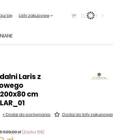
0,00 zł
guj się
Listy zakupowe
NIANE
dalni Laris z
nowego
200x80 cm
LAR_01
+ Dodaj do porównania
Dodaj do listy zakupowej
5 599,00 zł
(Zniżka
15
%)