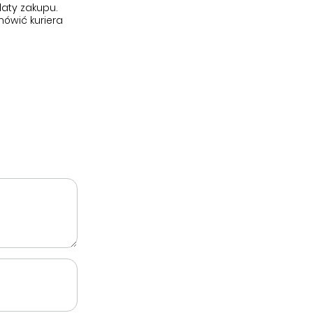
aty zakupu.
ówić kuriera