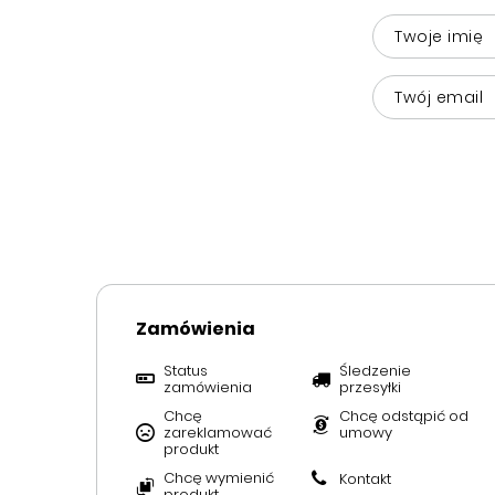
Twoje imię
Twój email
Zamówienia
Status
Śledzenie
zamówienia
przesyłki
Chcę
Chcę odstąpić od
zareklamować
umowy
produkt
Chcę wymienić
Kontakt
produkt