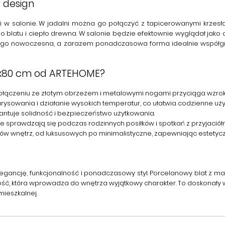
 design
 i w salonie. W jadalni można go połączyć z tapicerowanymi krzesła
blatu i ciepło drewna. W salonie będzie efektownie wyglądał jako cen
. Jego nowoczesna, a zarazem ponadczasowa forma idealnie współgra
00x80 cm od ARTEHOME?
ączeniu ze złotym obrzeżem i metalowymi nogami przyciąga wzrok 
arysowania i działanie wysokich temperatur, co ułatwia codzienne uż
tuje solidność i bezpieczeństwo użytkowania.
e sprawdzają się podczas rodzinnych posiłków i spotkań z przyjaciółm
ów wnętrz, od luksusowych po minimalistyczne, zapewniając estetyczn
elegancję, funkcjonalność i ponadczasowy styl. Porcelanowy blat 
ść, która wprowadza do wnętrza wyjątkowy charakter. To doskonały 
mieszkalnej.