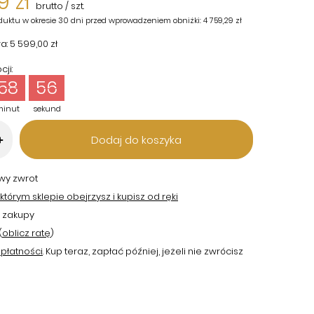
9 zł
brutto
/
szt.
duktu w okresie 30 dni przed wprowadzeniem obniżki:
4 759,29 zł
a:
5 599,00 zł
ji:
58
55
minut
sekund
Dodaj do koszyka
+
twy zwrot
tórym sklepie obejrzysz i kupisz od ręki
 zakupy
(
oblicz ratę
)
płatności
. Kup teraz, zapłać później, jeżeli nie zwrócisz