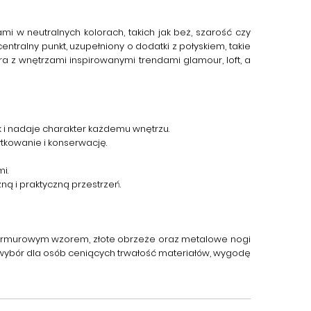
mi w neutralnych kolorach, takich jak beż, szarość czy
tralny punkt, uzupełniony o dodatki z połyskiem, takie
 z wnętrzami inspirowanymi trendami glamour, loft, a
i nadaje charakter każdemu wnętrzu.
ytkowanie i konserwację.
i.
ą i praktyczną przestrzeń.
z marmurowym wzorem, złote obrzeże oraz metalowe nogi
wybór dla osób ceniących trwałość materiałów, wygodę