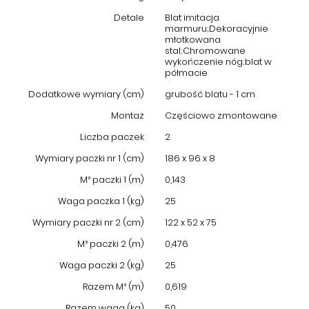
Detale
Blat imitacja
marmuru;Dekoracyjnie
młotkowana
stal;Chromowane
wykończenie nóg;blat w
półmacie
Dodatkowe wymiary (cm)
grubość blatu - 1 cm
Montaż
Częściowo zmontowane
Liczba paczek
2
Wymiary paczki nr 1 (cm)
186 x 96 x 8
M³ paczki 1 (m)
0,143
Waga paczka 1 (kg)
25
Wymiary paczki nr 2 (cm)
122 x 52 x 75
M³ paczki 2 (m)
0,476
Waga paczki 2 (kg)
25
Razem M³ (m)
0,619
Razem waga (kg)
50