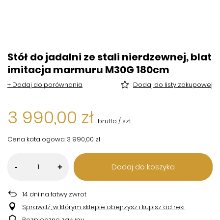
Stół do jadalni ze stali nierdzewnej, blat
imitacja marmuru M30G 180cm
+ Dodaj do porównania
Dodaj do listy zakupowej
3 990,00 zł
brutto
/
szt.
Cena katalogowa:
3 990,00 zł
Dodaj do koszyka
-
+
14
dni na łatwy zwrot
Sprawdź, w którym sklepie obejrzysz i kupisz od ręki
Bezpieczne zakupy