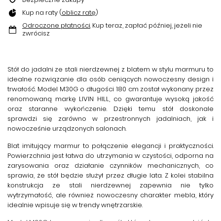
Kup na raty (
oblicz ratę
)
Odroczone płatności
. Kup teraz, zapłać później, jeżeli nie
zwrócisz
Stół do jadalni ze stali nierdzewnej
z blatem w stylu marmuru to
idealne rozwiązanie dla osób ceniących nowoczesny design i
trwałość. Model M30G o długości 180 cm został wykonany przez
renomowaną markę
LIVIN HILL
, co gwarantuje wysoką jakość
oraz staranne wykończenie. Dzięki temu stół doskonale
sprawdzi się zarówno w przestronnych jadalniach, jak i
nowocześnie urządzonych salonach.
Blat imitujący marmur to połączenie elegancji i praktyczności.
Powierzchnia jest łatwa do utrzymania w czystości, odporna na
zarysowania oraz działanie czynników mechanicznych, co
sprawia, że stół będzie służył przez długie lata. Z kolei
stabilna
konstrukcja ze stali nierdzewnej
zapewnia nie tylko
wytrzymałość, ale również nowoczesny charakter mebla, który
idealnie wpisuje się w trendy wnętrzarskie.