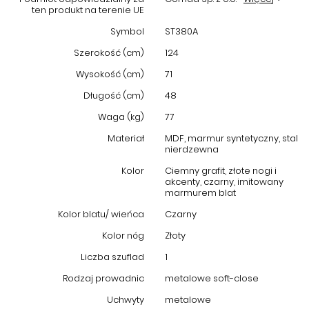
ten produkt na terenie UE
metalowymi prowadnicami
soft-close
, które zapewniają ciche i
płynne zamykanie. Metalowe uchwyty podnoszą wygodę
Symbol
ST380A
codziennego użytkowania, a system regulacji wysokości
Szerokość (cm)
124
ślizgaczy umożliwia dopasowanie mebla do różnego rodzaju
podłóg, chroniąc je przed zarysowaniami. Szerokość 124 cm i
Wysokość (cm)
71
głębokość 71 cm zapewniają odpowiednią przestrzeń do
Długość (cm)
48
odkładania kawy, książek czy dekoracji.
Waga (kg)
77
Idealny do każdego nowoczesnego wnętrza
Materiał
MDF, marmur syntetyczny, stal
nierdzewna
Dzięki swojemu wyrafinowanemu wyglądowi oraz uniwersalnej
kolorystyce, stolik kawowy
ST380A
znakomicie sprawdzi się nie
Kolor
Ciemny grafit, złote nogi i
tylko w salonach, ale także w pokojach dziennych, gabinetach
akcenty, czarny, imitowany
czy luksusowych poczekalniach. Połączenie ciemnego grafitu,
marmurem blat
czerni i złota wpisuje się w najnowsze trendy aranżacji wnętrz,
Kolor blatu/ wieńca
Czarny
podkreślając prestiż miejsca, w którym się znajduje.
Kolor nóg
Złoty
Dane techniczne
Liczba szuflad
1
Szerokość:
124 cm
Rodzaj prowadnic
metalowe soft-close
Głębokość:
71 cm
Uchwyty
metalowe
Wysokość:
48 cm