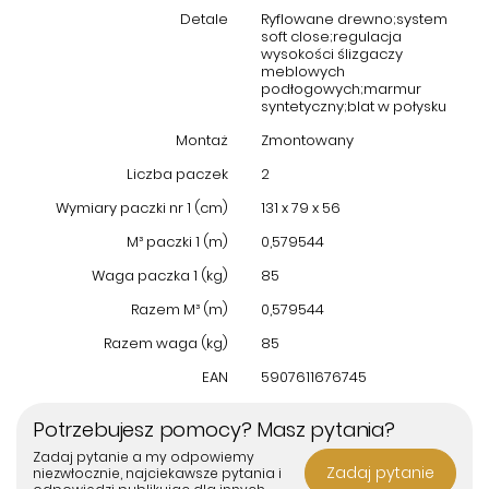
Materiał:
MDF, marmur syntetyczny, stal nierdzewna
Detale
Ryflowane drewno;system
Kolor blatu:
Czarny z połyskiem, imitacja marmuru
soft close;regulacja
Kolor nóg:
Złoty
wysokości ślizgaczy
meblowych
Liczba szuflad:
1, prowadnice soft-close
podłogowych;marmur
Uchwyty:
metalowe
syntetyczny;blat w połysku
Detale:
ryflowane drewno, regulacja wysokości ślizgaczy
Montaż
Zmontowany
Wybierając
stolik kawowy LIVIN HILL ST380A
, inwestujesz w
Liczba paczek
2
wysmakowany styl i komfort codziennego użytkowania. Ten
ekskluzywny mebel stanie się centralnym punktem Twojego
Wymiary paczki nr 1 (cm)
131 x 79 x 56
salonu, łącząc walory użytkowe z ponadczasową elegancją.
M³ paczki 1 (m)
0,579544
Waga paczka 1 (kg)
85
Razem M³ (m)
0,579544
Razem waga (kg)
85
EAN
5907611676745
Potrzebujesz pomocy? Masz pytania?
Zadaj pytanie a my odpowiemy
Zadaj pytanie
niezwłocznie, najciekawsze pytania i