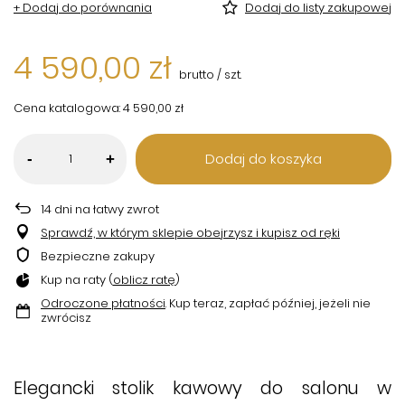
+ Dodaj do porównania
Dodaj do listy zakupowej
4 590,00 zł
brutto
/
szt.
Cena katalogowa:
4 590,00 zł
Dodaj do koszyka
-
+
14
dni na łatwy zwrot
Sprawdź, w którym sklepie obejrzysz i kupisz od ręki
Bezpieczne zakupy
Kup na raty (
oblicz ratę
)
Odroczone płatności
. Kup teraz, zapłać później, jeżeli nie
zwrócisz
Elegancki
stolik kawowy do salonu
w