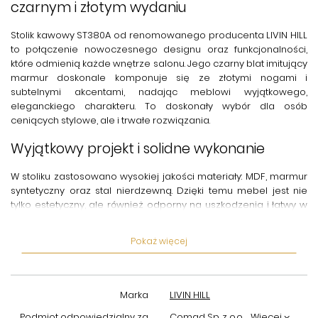
czarnym i złotym wydaniu
Stolik kawowy
ST380A
od renomowanego producenta LIVIN HILL
to połączenie nowoczesnego designu oraz funkcjonalności,
które odmienią każde
wnętrze salonu
. Jego
czarny blat imitujący
marmur
doskonale komponuje się ze złotymi nogami i
subtelnymi akcentami, nadając meblowi wyjątkowego,
eleganckiego charakteru. To doskonały wybór dla osób
ceniących stylowe, ale i trwałe rozwiązania.
Wyjątkowy projekt i solidne wykonanie
W stoliku zastosowano wysokiej jakości materiały:
MDF
,
marmur
syntetyczny
oraz
stal nierdzewną
. Dzięki temu mebel jest nie
tylko estetyczny, ale również odporny na uszkodzenia i łatwy w
utrzymaniu czystości. Czarny blat wykończony na połysk
doskonale odbija światło, optycznie powiększając przestrzeń, a
Pokaż więcej
ryflowane drewno na detalu dodaje mu charakteru oraz
wyrafinowanego stylu.
Funkcjonalność i komfort użytkowania
Marka
LIVIN HILL
Podmiot odpowiedzialny za
Comad Sp. z o.o.
Więcej
Stolik kawowy wyposażono w praktyczną szufladę z