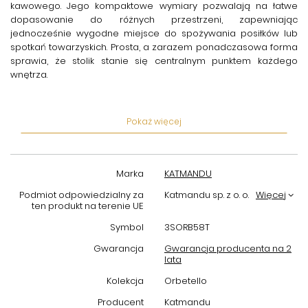
kawowego. Jego kompaktowe wymiary pozwalają na łatwe
dopasowanie do różnych przestrzeni, zapewniając
jednocześnie wygodne miejsce do spożywania posiłków lub
spotkań towarzyskich. Prosta, a zarazem ponadczasowa forma
sprawia, że stolik stanie się centralnym punktem każdego
wnętrza.
Stolik dębowy Tabacco
został starannie wykończony, co
podkreśla naturalne usłojenie drewna oraz jego estetykę.
Pokaż więcej
Powierzchnia mebla jest odporna na uszkodzenia mechaniczne
oraz łatwa w utrzymaniu czystości, co czyni go praktycznym
wyborem do codziennego użytku. Stabilna konstrukcja
zapewnia bezpieczeństwo i komfort podczas użytkowania.
Marka
KATMANDU
Produkt pochodzi od renomowanego producenta
Katmandu
,
Podmiot odpowiedzialny za
Katmandu sp. z o. o.
Więcej
który słynie z dbałości o detale i wysokiej jakości wykonania.
ten produkt na terenie UE
Wybierając stolik Orbetello, otrzymujesz nie tylko piękny mebel,
Symbol
3SORB58T
ale także gwarancję solidności oraz modnego designu, który
podkreśli charakter Twojego mieszkania lub biura.
Gwarancja
Gwarancja producenta na 2
lata
Podsumowując,
okrągły stolik dębowy o średnicy 70 cm
Kolekcja
Orbetello
Tabacco Orbetello
to połączenie funkcjonalności, trwałości i
stylu. Jest to idealny wybór dla osób ceniących naturalne
Producent
Katmandu