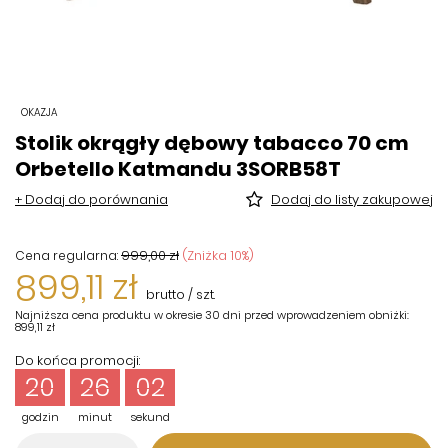
OKAZJA
Stolik okrągły dębowy tabacco 70 cm
Orbetello Katmandu 3SORB58T
+ Dodaj do porównania
Dodaj do listy zakupowej
999,00 zł
(Zniżka
10
%)
Cena regularna:
899,11 zł
brutto
/
szt.
Najniższa cena produktu w okresie 30 dni przed wprowadzeniem obniżki:
899,11 zł
Do końca promocji:
20
26
02
godzin
minut
sekund