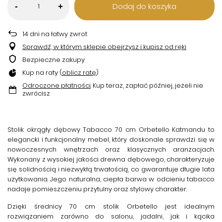
Dodaj do koszyka
-
+
14
dni na łatwy zwrot
Sprawdź, w którym sklepie obejrzysz i kupisz od ręki
Bezpieczne zakupy
Kup na raty (
oblicz ratę
)
Odroczone płatności
. Kup teraz, zapłać później, jeżeli nie
zwrócisz
Stolik okrągły dębowy Tabacco 70 cm Orbetello Katmandu
to
elegancki i funkcjonalny mebel, który doskonale sprawdzi się w
nowoczesnych wnętrzach oraz klasycznych aranżacjach.
Wykonany z wysokiej jakości drewna dębowego, charakteryzuje
się solidnością i niezwykłą trwałością, co gwarantuje długie lata
użytkowania. Jego naturalna, ciepła barwa w odcieniu tabacco
nadaje pomieszczeniu przytulny oraz stylowy charakter.
Dzięki średnicy 70 cm stolik Orbetello jest idealnym
rozwiązaniem zarówno do salonu, jadalni, jak i kącika