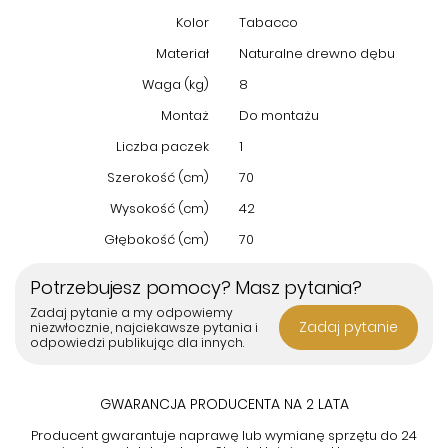
materiały oraz ponadczasową elegancję. Zapewnij sobie i
Kolor
Tabacco
swoim gościom wygodę oraz estetyczną przyjemność każdego
dnia dzięki temu wyjątkowemu meblowi.
Materiał
Naturalne drewno dębu
Waga (kg)
8
Montaż
Do montażu
Liczba paczek
1
Szerokość (cm)
70
Wysokość (cm)
42
Głębokość (cm)
70
Potrzebujesz pomocy? Masz pytania?
Zadaj pytanie a my odpowiemy
Zadaj pytanie
niezwłocznie, najciekawsze pytania i
odpowiedzi publikując dla innych.
GWARANCJA PRODUCENTA NA 2 LATA
Producent gwarantuje naprawę lub wymianę sprzętu do 24