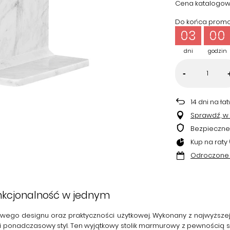
Cena katalogow
Do końca promoc
03
00
dni
godzin
-
14
dni na ła
Sprawdź, w k
Bezpieczne
Kup na raty 
Odroczone 
unkcjonalność w jednym
wego designu oraz praktyczności użytkowej. Wykonany z najwyższej
i ponadczasowy styl. Ten wyjątkowy
stolik marmurowy
z pewnością s