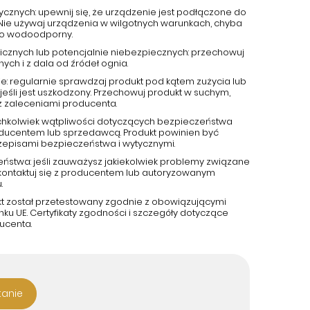
ycznych: upewnij się, że urządzenie jest podłączone do
 Nie używaj urządzenia w wilgotnych warunkach, chyba
ako wodoodporny.
cznych lub potencjalnie niebezpiecznych: przechowuj
ch i z dala od źródeł ognia.
e: regularnie sprawdzaj produkt pod kątem zużycia lub
jeśli jest uszkodzony. Przechowuj produkt w suchym,
z zaleceniami producenta.
kichkolwiek wątpliwości dotyczących bezpieczeństwa
roducentem lub sprzedawcą. Produkt powinien być
zepisami bezpieczeństwa i wytycznymi.
eństwa: jeśli zauważysz jakiekolwiek problemy związane
kontaktuj się z producentem lub autoryzowanym
.
kt został przetestowany zgodnie z obowiązującymi
u UE. Certyfikaty zgodności i szczegóły dotyczące
ucenta.
tanie