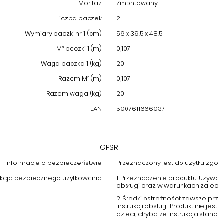
Montaż
Zmontowany
Liczba paczek
2
Wymiary paczki nr 1 (cm)
56 x 39,5 x 48,5
M³ paczki 1 (m)
0,107
Waga paczka 1 (kg)
20
Razem M³ (m)
0,107
Razem waga (kg)
20
EAN
5907611666937
GPSR
Informacje o bezpieczeństwie
Przeznaczony jest do użytku zgod
ukcja bezpiecznego użytkowania
1. Przeznaczenie produktu: Używ
obsługi oraz w warunkach zale
2. Środki ostrożności: zawsze 
instrukcji obsługi. Produkt nie
dzieci, chyba że instrukcja stano