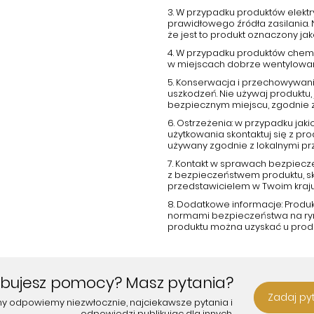
3. W przypadku produktów elektr
prawidłowego źródła zasilania.
że jest to produkt oznaczony j
4. W przypadku produktów chemi
w miejscach dobrze wentylowany
5. Konserwacja i przechowywani
uszkodzeń. Nie używaj produktu, 
bezpiecznym miejscu, zgodnie 
6. Ostrzeżenia: w przypadku ja
użytkowania skontaktuj się z p
używany zgodnie z lokalnymi pr
7. Kontakt w sprawach bezpiecz
z bezpieczeństwem produktu, s
przedstawicielem w Twoim kraju
8. Dodatkowe informacje: Produ
normami bezpieczeństwa na rynk
produktu można uzyskać u prod
ebujesz pomocy? Masz pytania?
Zadaj py
my odpowiemy niezwłocznie, najciekawsze pytania i
odpowiedzi publikując dla innych.