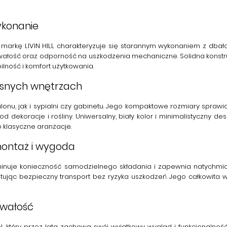
ykonanie
ą markę
LIVIN HILL
charakteryzuje się starannym wykonaniem z dbałośc
rwałość oraz odporność na uszkodzenia mechaniczne. Solidna konstru
lność i komfort użytkowania.
esnych wnętrzach
nu, jak i sypialni czy gabinetu. Jego kompaktowe rozmiary sprawiaj
 dekoracje i rośliny. Uniwersalny, biały kolor i minimalistyczny d
 klasyczne aranżacje.
montaż i wygoda
iminuje konieczność samodzielnego składania i zapewnia natychmia
tując bezpieczny transport bez ryzyka uszkodzeń. Jego całkowita w
rwałość
el, który przez lata zachowa swój wyjątkowy wygląd i funkcjonaln