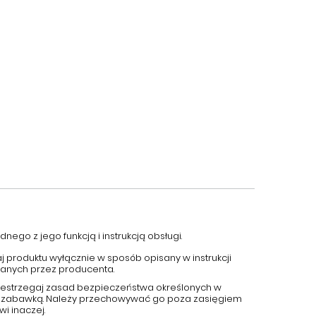
nego z jego funkcją i instrukcją obsługi.
aj produktu wyłącznie w sposób opisany w instrukcji
canych przez producenta.
przestrzegaj zasad bezpieczeństwa określonych w
 jest zabawką. Należy przechowywać go poza zasięgiem
wi inaczej.