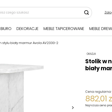
Zalo
BIURO
DEKORACJE
MEBLE TAPICEROWANE
MEBLE DREW
 stylu biały marmur Avola AV2330-2
OKAZJA
Stolik w
biały ma
Cena regularna:
882,01 z
Najniższa cena pro