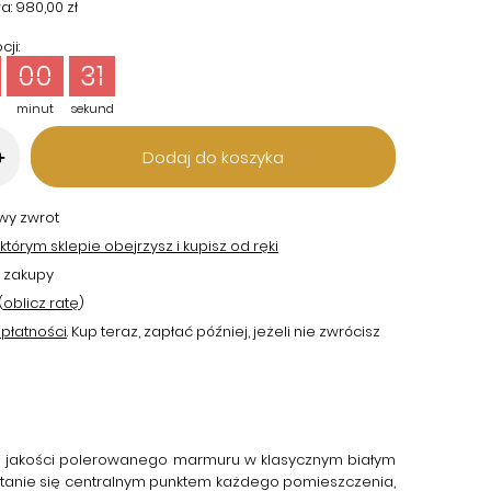
a:
980,00 zł
ji:
00
30
minut
sekund
Dodaj do koszyka
+
twy zwrot
tórym sklepie obejrzysz i kupisz od ręki
 zakupy
(
oblicz ratę
)
płatności
. Kup teraz, zapłać później, jeżeli nie zwrócisz
 jakości
polerowanego marmuru
w klasycznym białym
tanie się centralnym punktem każdego pomieszczenia,