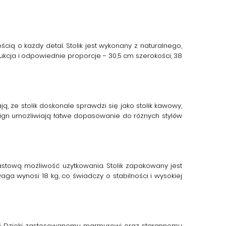
ią o każdy detal. Stolik jest wykonany z naturalnego,
kcja i odpowiednie proporcje – 30,5 cm szerokości, 38
ą, że stolik doskonale sprawdzi się jako
stolik kawowy
,
esign umożliwiają łatwe dopasowanie do różnych stylów
stową możliwość użytkowania. Stolik zapakowany jest
aga wynosi 18 kg, co świadczy o stabilności i wysokiej
ość. Dzięki zastosowanemu marmurowi oraz starannemu