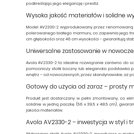
podkreślając jego elegancję i prestiż.
Wysoka jakość materiałów i solidne w
Model AV2330-2 wyprodukowany przez renomowan
polerowanego
białego marmuru
, co zapewnia jego t
cm głębokości oraz 46 cm wysokości – gwarantują stabi
Uniwersalne zastosowanie w nowocz
Avola AV2330-2
to idealne rozwiązanie zarówno do salo
pomocniczy stolik boczny lub elegancka podstawka pod
wnętrz – od nowoczesnych, przez skandynawskie, aż po
Gotowy do użycia od zaraz – prosty 
Produkt jest dostarczany w pełni zmontowany, co el
solidnie w jedną paczkę (56 x 39,5 x 48,5 cm), gwaran
jakości materiałów.
Avola AV2330-2 – inwestycja w styl i t
Wybierając stolik
Avola AV2330-2
, inwestujesz w meb