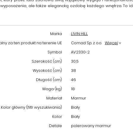
ent wyposażenia, ale także elegancką ozdobę każdego wnętrza. To i
Marka
LIVIN HILL
ny za ten produkt na terenie UE
Comad Sp. z o.o.
Więcej
Symbol
AV2330-2
Szerokość (cm)
30,5
Wysokość (cm)
38
Długość (cm)
46
Waga (kg)
18
Materiał
Marmur
Kolor główny (filtr wyszukiwania)
Biały
Kolor
Biały
Detale
polerowany marmur