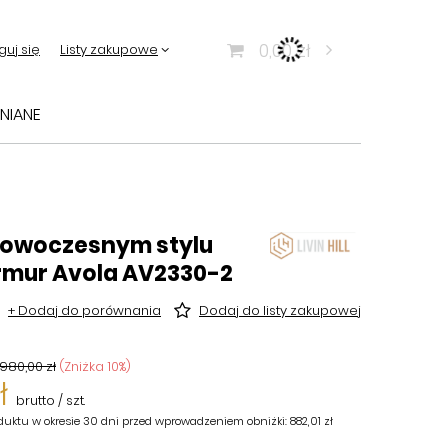
0,00 zł
guj się
Listy zakupowe
NIANE
 nowoczesnym stylu
rmur Avola AV2330-2
+ Dodaj do porównania
Dodaj do listy zakupowej
980,00 zł
(Zniżka
10
%)
ł
brutto
/
szt.
duktu w okresie 30 dni przed wprowadzeniem obniżki:
882,01 zł