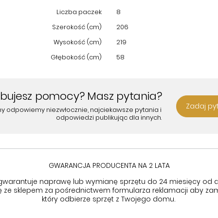
Liczba paczek
8
Szerokość (cm)
206
Wysokość (cm)
219
Głębokość (cm)
58
ebujesz pomocy? Masz pytania?
Zadaj py
my odpowiemy niezwłocznie, najciekawsze pytania i
odpowiedzi publikując dla innych.
GWARANCJA PRODUCENTA NA 2 LATA
gwarantuje naprawę lub wymianę sprzętu do 24 miesięcy od d
się ze sklepem za pośrednictwem formularza reklamacji aby
zam
który odbierze sprzęt z Twojego domu.