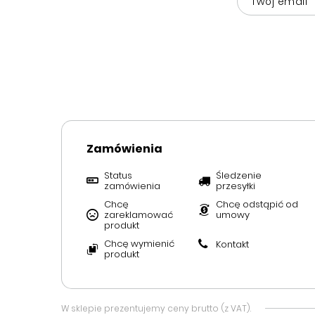
Twój email
Zamówienia
Status
Śledzenie
zamówienia
przesyłki
Chcę
Chcę odstąpić od
zareklamować
umowy
produkt
Chcę wymienić
Kontakt
produkt
W sklepie prezentujemy ceny brutto (z VAT).