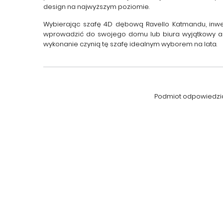
design na najwyższym poziomie.
Wybierając
szafę 4D dębową Ravello Katmandu
, inw
wprowadzić do swojego domu lub biura wyjątkowy akcen
wykonanie czynią tę szafę idealnym wyborem na lata.
Podmiot odpowiedzial