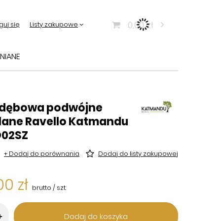
0,00 zł
guj się
Listy zakupowe
NIANE
 dębowa podwójne
klane Ravello Katmandu
D02SZ
+ Dodaj do porównania
Dodaj do listy zakupowej
00 zł
brutto
/
szt.
Dodaj do koszyka
+