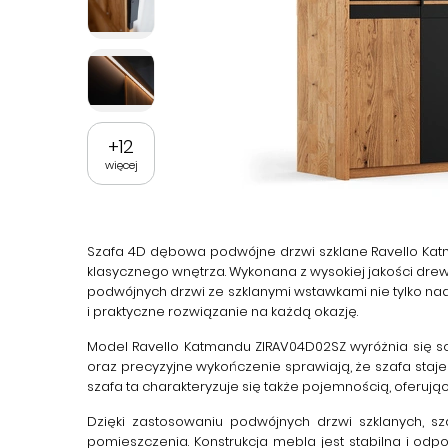
+
12
więcej
Szafa 4D dębowa podwójne drzwi szklane Ravello Ka
klasycznego wnętrza. Wykonana z wysokiej jakości drew
podwójnych drzwi ze szklanymi wstawkami nie tylko na
i praktyczne rozwiązanie na każdą okazję.
Model
Ravello Katmandu ZIRAV04D02SZ
wyróżnia się s
oraz precyzyjne wykończenie sprawiają, że szafa staje
szafa ta charakteryzuje się także pojemnością, oferu
Dzięki zastosowaniu podwójnych drzwi szklanych, s
pomieszczenia. Konstrukcja mebla jest stabilna i od