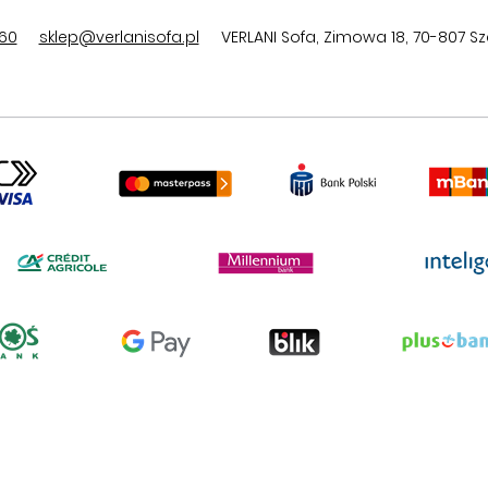
60
sklep@verlanisofa.pl
VERLANI Sofa
,
Zimowa 18
,
70-807
Sz