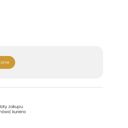
tanie
aty zakupu.
ówić kuriera