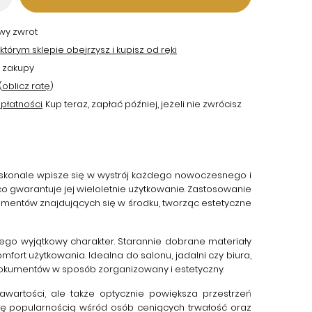
twy zwrot
tórym sklepie obejrzysz i kupisz od ręki
 zakupy
(
oblicz ratę
)
płatności
. Kup teraz, zapłać później, jeżeli nie zwrócisz
doskonale wpisze się w wystrój każdego nowoczesnego i
o gwarantuje jej wieloletnie użytkowanie. Zastosowanie
ementów znajdujących się w środku, tworząc estetyczne
ego wyjątkowy charakter. Starannie dobrane materiały
ort użytkowania. Idealna do salonu, jadalni czy biura,
dokumentów w sposób zorganizowany i estetyczny.
wartości, ale także optycznie powiększa przestrzeń
się popularnością wśród osób ceniących trwałość oraz