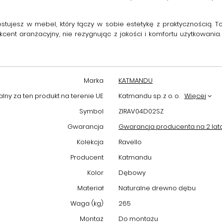
estujesz w mebel, który łączy w sobie estetykę z praktycznością. 
t aranżacyjny, nie rezygnując z jakości i komfortu użytkowania. 
Marka
KATMANDU
ny za ten produkt na terenie UE
Katmandu sp. z o. o.
Więcej
Symbol
ZIRAV04D02SZ
Gwarancja
Gwarancja producenta na 2 lat
Kolekcja
Ravello
Producent
Katmandu
Kolor
Dębowy
Materiał
Naturalne drewno dębu
Waga (kg)
265
Montaż
Do montażu