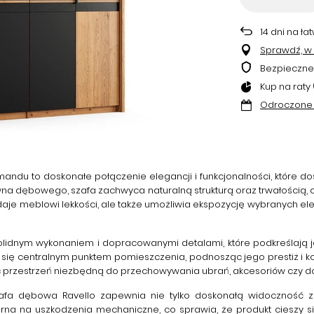
14
dni na ła
Sprawdź, w k
Bezpieczne
Kup na raty 
Odroczone 
tmandu
to doskonałe połączenie elegancji i funkcjonalności, które 
na dębowego, szafa zachwyca naturalną strukturą oraz trwałością, c
daje meblowi lekkości, ale także umożliwia ekspozycję wybranych el
olidnym wykonaniem i dopracowanymi detalami, które podkreślają j
 się centralnym punktem pomieszczenia, podnosząc jego prestiż i komf
jąc przestrzeń niezbędną do przechowywania ubrań, akcesoriów czy 
zafa
dębowa Ravello
zapewnia nie tylko doskonałą widoczność za
porna na uszkodzenia mechaniczne, co sprawia, że produkt cieszy 