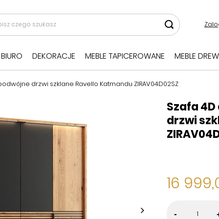
Zalo
BIURO
DEKORACJE
MEBLE TAPICEROWANE
MEBLE DREW
odwójne drzwi szklane Ravello Katmandu ZIRAV04D02SZ
Szafa 4D
drzwi sz
ZIRAV04
16 999,
-