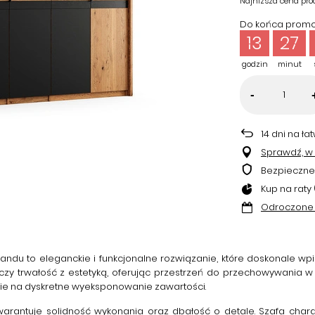
Najniższa cena pro
Do końca promoc
13
27
godzin
minut
-
14
dni na ła
Sprawdź, w k
Bezpieczne
Kup na raty 
Odroczone 
mandu
to eleganckie i funkcjonalne rozwiązanie, które doskonale 
y trwałość z estetyką, oferując przestrzeń do przechowywania w 
śnie na dyskretne wyeksponowanie zawartości.
arantuje solidność wykonania oraz dbałość o detale. Szafa charak