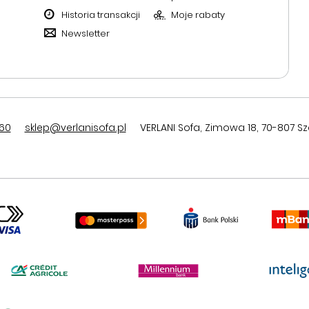
Historia transakcji
Moje rabaty
Newsletter
60
sklep@verlanisofa.pl
VERLANI Sofa
,
Zimowa 18
,
70-807
Sz