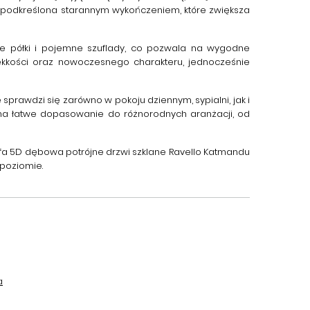
a podkreślona starannym wykończeniem, które zwiększa
ne półki i pojemne szuflady, co pozwala na wygodne
ekkości oraz nowoczesnego charakteru, jednocześnie
prawdzi się zarówno w pokoju dziennym, sypialni, jak i
 na łatwe dopasowanie do różnorodnych aranżacji, od
fa 5D dębowa potrójne drzwi szklane Ravello Katmandu
 poziomie.
a