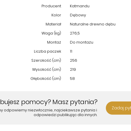
Producent
Katmandu
Kolor
Dębowy
Materiał
Naturalne drewno dębu
Waga (kg)
276,5
Montaż
Do montażu
Liczba paczek
11
Szerokość (cm)
256
Wysokość (cm)
219
Głębokość (cm)
58
ebujesz pomocy? Masz pytania?
Zadaj py
my odpowiemy niezwłocznie, najciekawsze pytania i
odpowiedzi publikując dla innych.