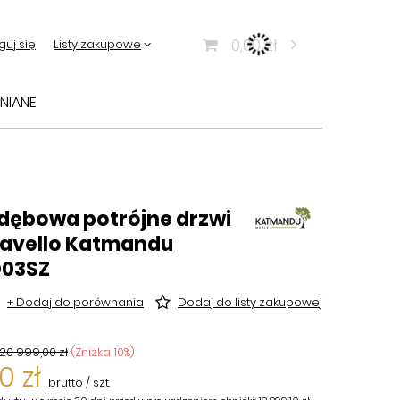
0,00 zł
guj się
Listy zakupowe
NIANE
 dębowa potrójne drzwi
Ravello Katmandu
D03SZ
+ Dodaj do porównania
Dodaj do listy zakupowej
20 999,00 zł
(Zniżka
10
%)
0 zł
brutto
/
szt.