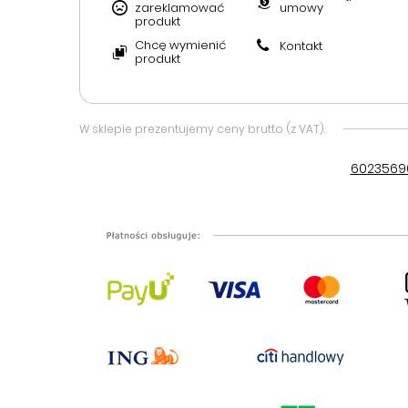
zareklamować
umowy
produkt
Chcę wymienić
Kontakt
produkt
W sklepie prezentujemy ceny brutto (z VAT).
6023569