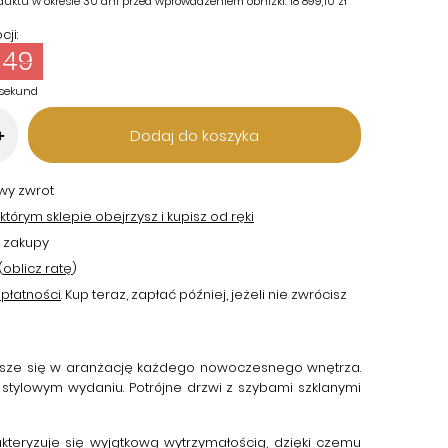
duktu w okresie 30 dni przed wprowadzeniem obniżki:
18 899,10 zł
ji:
48
sekund
Dodaj do koszyka
+
twy zwrot
tórym sklepie obejrzysz i kupisz od ręki
 zakupy
(
oblicz ratę
)
płatności
. Kup teraz, zapłać później, jeżeli nie zwrócisz
wpisze się w aranżację każdego nowoczesnego wnętrza.
stylowym wydaniu. Potrójne drzwi z szybami szklanymi
teryzuje się wyjątkową wytrzymałością, dzięki czemu