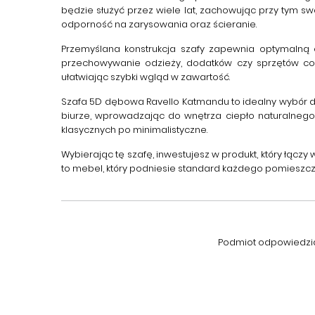
będzie służyć przez wiele lat, zachowując przy tym 
odporność na zarysowania oraz ścieranie.
Przemyślana konstrukcja szafy zapewnia optymalną 
przechowywanie odzieży, dodatków czy sprzętów cod
ułatwiając szybki wgląd w zawartość.
Szafa 5D dębowa Ravello Katmandu
to idealny wybór d
biurze, wprowadzając do wnętrza ciepło naturalnego
klasycznych po minimalistyczne.
Wybierając tę szafę, inwestujesz w produkt, który łącz
to mebel, który podniesie standard każdego pomieszcze
Podmiot odpowiedzial