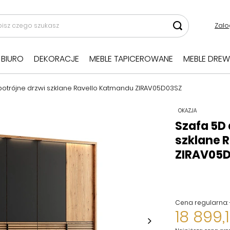
Zalo
BIURO
DEKORACJE
MEBLE TAPICEROWANE
MEBLE DREW
otrójne drzwi szklane Ravello Katmandu ZIRAV05D03SZ
OKAZJA
Szafa 5D
szklane 
ZIRAV05
Cena regularna:
18 899,1