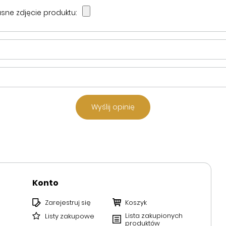
sne zdjęcie produktu:
Wyślij opinię
Konto
Zarejestruj się
Koszyk
Lista zakupionych
Listy zakupowe
produktów