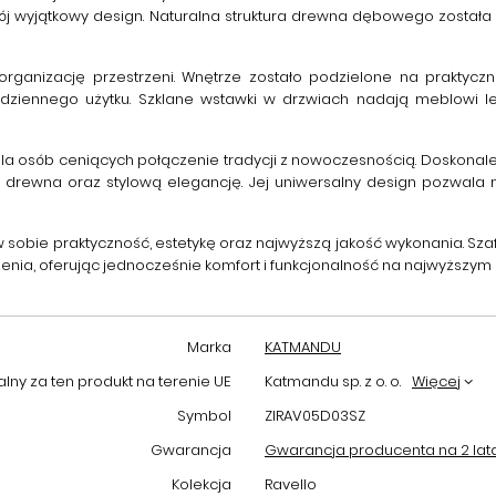
swój wyjątkowy design. Naturalna struktura drewna dębowego został
organizację przestrzeni. Wnętrze zostało podzielone na praktycz
ziennego użytku. Szklane wstawki w drzwiach nadają meblowi l
la osób ceniących połączenie tradycji z nowoczesnością. Doskonale s
 drewna oraz stylową elegancję. Jej uniwersalny design pozwala
y w sobie praktyczność, estetykę oraz najwyższą jakość wykonania.
Sza
nia, oferując jednocześnie komfort i funkcjonalność na najwyższym
Marka
KATMANDU
ny za ten produkt na terenie UE
Katmandu sp. z o. o.
Więcej
Symbol
ZIRAV05D03SZ
Gwarancja
Gwarancja producenta na 2 lat
Kolekcja
Ravello